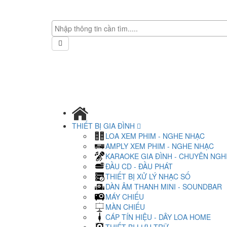
THIẾT BỊ GIA ĐÌNH
LOA XEM PHIM - NGHE NHẠC
AMPLY XEM PHIM - NGHE NHẠC
KARAOKE GIA ĐÌNH - CHUYÊN NGH
ĐẦU CD - ĐẦU PHÁT
THIẾT BỊ XỬ LÝ NHẠC SỐ
DÀN ÂM THANH MINI - SOUNDBAR
MÁY CHIẾU
MÀN CHIẾU
CÁP TÍN HIỆU - DÂY LOA HOME