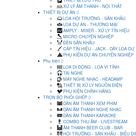
THIẾT BỊ LƯU TRỮ
XỬ LÝ ÂM THANH - NỘI THẤT
THIẾT BỊ DỰ ÁN
LOA HỘI TRƯỜNG - SÂN KHẤU
LOA DỰ ÁN - THƯƠNG MẠI
AMPLY - MIXER - XỬ LÝ TÍN HIỆU
MICRO CHUYÊN NGHIỆP
ĐÈN SÂN KHẤU
CÁP TÍN HIỆU - JACK - DÂY LOA DỰ
PHỤ KIỆN DỰ ÁN CHUYÊN NGHIỆP
Phụ kiện
LOA DI ĐỘNG - LOA VI TÍNH
TAI NGHE
MÁY NGHE NHẠC - HEADAMP
THIẾT BỊ XỬ LÝ NGUỒN ĐIỆN
PHỤ KIỆN CHÍNH HÃNG
TRỌN BỘ PHỐI GHÉP
DÀN ÂM THANH XEM PHIM
DÀN ÂM THANH NGHE NHẠC
DÀN ÂM THANH KARAOKE
COMBO THU ÂM - LIVESTREAM
ÂM THANH BEER CLUB - BAR
HỘI TRƯỜNG - SÂN KHẤU - BIỂU D