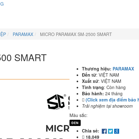
NG
IỆP
PARAMAX
MICRO PARAMAX SM-2500 SMART
500 SMART
Thương hiệu:
PARAMAX
Đến từ
:
VIỆT NAM
Xuất xứ
:
VIỆT NAM
Tình trạng
:
Còn hàng
Bảo hành:
24 tháng
(Click xem địa điểm bảo 
Trải nghiệm tại showroom
Màu sắc:
ĐEN
Chia sẻ:
18,049