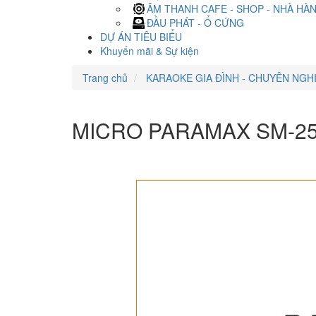
ÂM THANH CAFE - SHOP - NHÀ HÀ
ĐẦU PHÁT - Ổ CỨNG
DỰ ÁN TIÊU BIỂU
Khuyến mãi & Sự kiện
Trang chủ
KARAOKE GIA ĐÌNH - CHUYÊN NGH
MICRO PARAMAX SM-2