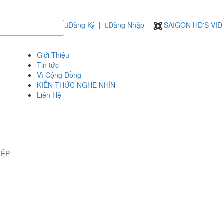
Đăng Ký
|
Đăng Nhập
SAIGON HD'S VI
Giới Thiệu
Tin tức
Vì Cộng Đồng
KIẾN THỨC NGHE NHÌN
Liên Hệ
IỆP