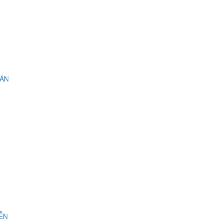
 ÁN
IỄN