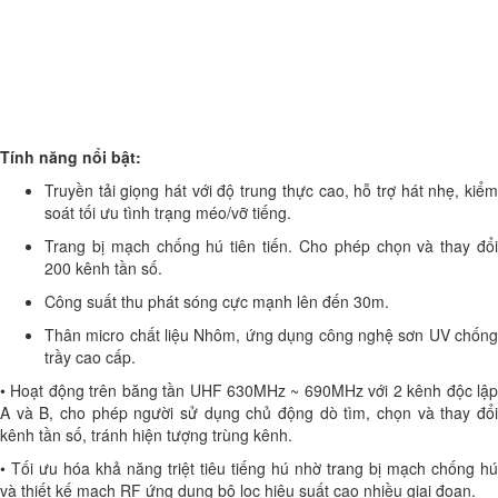
Tính năng nổi bật:
Truyền tải giọng hát với độ trung thực cao, hỗ trợ hát nhẹ, kiểm
soát tối ưu tình trạng méo/vỡ tiếng.
Trang bị mạch chống hú tiên tiến. Cho phép chọn và thay đổi
200 kênh tần số.
Công suất thu phát sóng cực mạnh lên đến 30m.
Thân micro chất liệu Nhôm, ứng dụng công nghệ sơn UV chống
trầy cao cấp.
• Hoạt động trên băng tần UHF 630MHz ~ 690MHz với 2 kênh độc lập
A và B, cho phép người sử dụng chủ động dò tìm, chọn và thay đổi
kênh tần số, tránh hiện tượng trùng kênh.
• Tối ưu hóa khả năng triệt tiêu tiếng hú nhờ trang bị mạch chống hú
và thiết kế mạch RF ứng dụng bộ lọc hiệu suất cao nhiều giai đoạn.