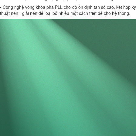
• Công nghệ vòng khóa pha PLL cho độ ổn định tần số cao, kết hợp kỹ
thuật nén - giải nén để loại bỏ nhiễu một cách triệt để cho hệ thống.