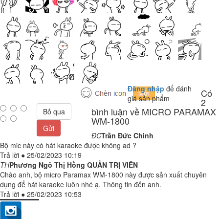
Đăng nhập
để đánh
Có
giá sản phẩm
2
bình luận về MICRO PARAMAX
Bỏ qua
WM-1800
Gửi
ĐC
Trần Đức Chinh
Bộ mic này có hát karaoke được không ad ?
Trả lời
●
25/02/2023 10:19
TH
Phương Ngô Thị Hồng
QUẢN TRỊ VIÊN
Chào anh, bộ micro Paramax WM-1800 này được sản xuất chuyên
dụng để hát karaoke luôn nhé ạ. Thông tin đến anh.
Trả lời
●
25/02/2023 10:53