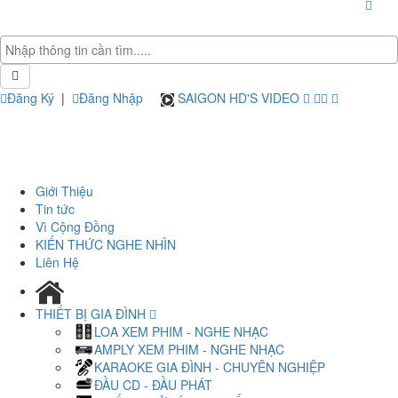
Đăng Ký
|
Đăng Nhập
SAIGON HD'S VIDEO
Giới Thiệu
Tin tức
Vì Cộng Đồng
KIẾN THỨC NGHE NHÌN
Liên Hệ
THIẾT BỊ GIA ĐÌNH
LOA XEM PHIM - NGHE NHẠC
AMPLY XEM PHIM - NGHE NHẠC
KARAOKE GIA ĐÌNH - CHUYÊN NGHIỆP
ĐẦU CD - ĐẦU PHÁT