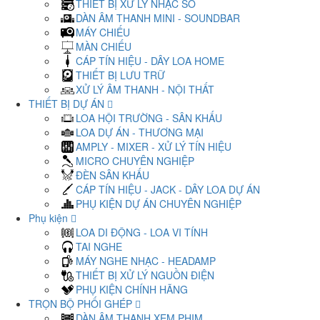
THIẾT BỊ XỬ LÝ NHẠC SỐ
DÀN ÂM THANH MINI - SOUNDBAR
MÁY CHIẾU
MÀN CHIẾU
CÁP TÍN HIỆU - DÂY LOA HOME
THIẾT BỊ LƯU TRỮ
XỬ LÝ ÂM THANH - NỘI THẤT
THIẾT BỊ DỰ ÁN
LOA HỘI TRƯỜNG - SÂN KHẤU
LOA DỰ ÁN - THƯƠNG MẠI
AMPLY - MIXER - XỬ LÝ TÍN HIỆU
MICRO CHUYÊN NGHIỆP
ĐÈN SÂN KHẤU
CÁP TÍN HIỆU - JACK - DÂY LOA DỰ ÁN
PHỤ KIỆN DỰ ÁN CHUYÊN NGHIỆP
Phụ kiện
LOA DI ĐỘNG - LOA VI TÍNH
TAI NGHE
MÁY NGHE NHẠC - HEADAMP
THIẾT BỊ XỬ LÝ NGUỒN ĐIỆN
PHỤ KIỆN CHÍNH HÃNG
TRỌN BỘ PHỐI GHÉP
DÀN ÂM THANH XEM PHIM