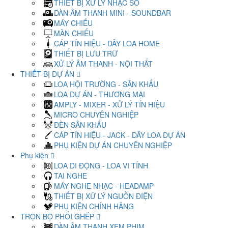
THIẾT BỊ XỬ LÝ NHẠC SỐ
DÀN ÂM THANH MINI - SOUNDBAR
MÁY CHIẾU
MÀN CHIẾU
CÁP TÍN HIỆU - DÂY LOA HOME
THIẾT BỊ LƯU TRỮ
XỬ LÝ ÂM THANH - NỘI THẤT
THIẾT BỊ DỰ ÁN
LOA HỘI TRƯỜNG - SÂN KHẤU
LOA DỰ ÁN - THƯƠNG MẠI
AMPLY - MIXER - XỬ LÝ TÍN HIỆU
MICRO CHUYÊN NGHIỆP
ĐÈN SÂN KHẤU
CÁP TÍN HIỆU - JACK - DÂY LOA DỰ ÁN
PHỤ KIỆN DỰ ÁN CHUYÊN NGHIỆP
Phụ kiện
LOA DI ĐỘNG - LOA VI TÍNH
TAI NGHE
MÁY NGHE NHẠC - HEADAMP
THIẾT BỊ XỬ LÝ NGUỒN ĐIỆN
PHỤ KIỆN CHÍNH HÃNG
TRỌN BỘ PHỐI GHÉP
DÀN ÂM THANH XEM PHIM