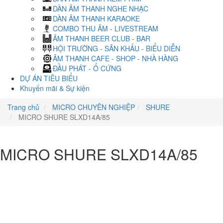
DÀN ÂM THANH NGHE NHẠC
DÀN ÂM THANH KARAOKE
COMBO THU ÂM - LIVESTREAM
ÂM THANH BEER CLUB - BAR
HỘI TRƯỜNG - SÂN KHẤU - BIỂU DIỄN
ÂM THANH CAFE - SHOP - NHÀ HÀNG
ĐẦU PHÁT - Ổ CỨNG
DỰ ÁN TIÊU BIỂU
Khuyến mãi & Sự kiện
Trang chủ
MICRO CHUYÊN NGHIỆP
SHURE
MICRO SHURE SLXD14A/85
MICRO SHURE SLXD14A/85