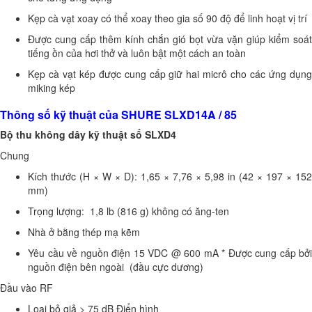
Kẹp cà vạt xoay có thể xoay theo gia số 90 độ để linh hoạt vị trí
Được cung cấp thêm kính chắn gió bọt vừa vặn giúp kiểm soát
tiếng ồn của hơi thở và luôn bật một cách an toàn
Kẹp cà vạt kép được cung cấp giữ hai micrô cho các ứng dụng
miking kép
Thông số kỹ thuật của SHURE SLXD14A / 85
Bộ thu không dây kỹ thuật số SLXD4
Chung
Kích thước (H × W × D):
1,65 × 7,76 × 5,98 in (42 × 197 × 152
mm)
Trọng lượng:
1,8 lb (816 g) không có ăng-ten
Nhà ở
bằng thép mạ kẽm
Yêu cầu về nguồn điện
15 VDC @ 600 mA * Được cung cấp bởi
nguồn điện bên ngoài (đầu cực dương)
Đầu vào RF
Loại bỏ giả
> 75 dB Điển hình