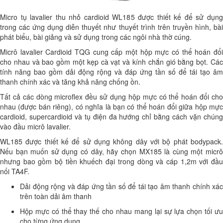
Micro tụ lavalier thu nhỏ cardioid WL185 được thiết kế để sử dụng
trong các ứng dụng diễn thuyết như thuyết trình trên truyền hình, bài
phát biểu, bài giảng và sử dụng trong các ngôi nhà thờ cúng.
Micrô lavalier Cardioid TQG cung cấp một hộp mực có thể hoán đổi
cho nhau và bao gồm một kẹp cà vạt và kính chắn gió bằng bọt. Các
tính năng bao gồm dải động rộng và đáp ứng tần số để tái tạo âm
thanh chính xác và tăng khả năng chống ồn.
Tất cả các dòng microflex đều sử dụng hộp mực có thể hoán đổi cho
nhau (được bán riêng), có nghĩa là bạn có thể hoán đổi giữa hộp mực
cardioid, supercardioid và tụ điện đa hướng chỉ bằng cách vặn chúng
vào đầu micrô lavalier.
WL185 được thiết kế để sử dụng không dây với bộ phát bodypack.
Nếu bạn muốn sử dụng có dây, hãy chọn MX185 là cùng một micrô
nhưng bao gồm bộ tiền khuếch đại trong dòng và cáp 1,2m với đầu
nối TA4F.
Dải động rộng và đáp ứng tần số để tái tạo âm thanh chính xác
trên toàn dải âm thanh
Hộp mực có thể thay thế cho nhau mang lại sự lựa chọn tối ưu
cho từng ứng dụng