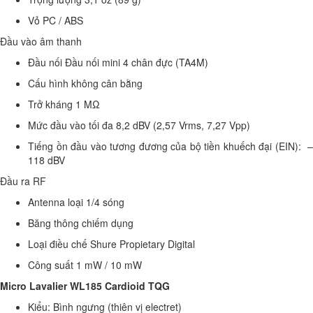
Vỏ
PC / ABS
Đầu vào âm thanh
Đầu nối Đầu nối
mini 4 chân đực (TA4M)
Cấu hình
không cân bằng
Trở kháng
1 MΩ
Mức đầu vào tối đa
8,2 dBV (2,57 Vrms, 7,27 Vpp)
Tiếng ồn đầu vào tương đương của bộ tiền khuếch đại (EIN):
118 dBV
Đầu ra RF
Antenna loại
1/4 sóng
Băng thông chiếm dụng
Loại điều chế
Shure Propietary Digital
Công suất
1 mW / 10 mW
Micro Lavalier WL185 Cardioid TQG
Kiểu:
Bình ngưng (thiên vị electret)