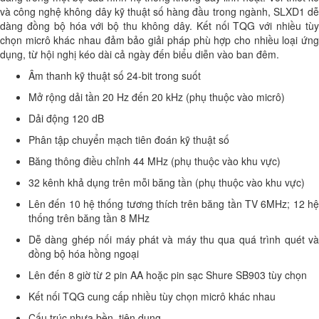
và công nghệ không dây kỹ thuật số hàng đầu trong ngành, SLXD1 dễ
dàng đồng bộ hóa với bộ thu không dây. Kết nối TQG với nhiều tùy
chọn micrô khác nhau đảm bảo giải pháp phù hợp cho nhiều loại ứng
dụng, từ hội nghị kéo dài cả ngày đến biểu diễn vào ban đêm.
Âm thanh kỹ thuật số 24-bit trong suốt
Mở rộng dải tần 20 Hz đến 20 kHz (phụ thuộc vào micrô)
Dải động 120 dB
Phân tập chuyển mạch tiên đoán kỹ thuật số
Băng thông điều chỉnh 44 MHz (phụ thuộc vào khu vực)
32 kênh khả dụng trên mỗi băng tần (phụ thuộc vào khu vực)
Lên đến 10 hệ thống tương thích trên băng tần TV 6MHz; 12 hệ
thống trên băng tần 8 MHz
Dễ dàng ghép nối máy phát và máy thu qua quá trình quét và
đồng bộ hóa hồng ngoại
Lên đến 8 giờ từ 2 pin AA hoặc pin sạc Shure SB903 tùy chọn
Kết nối TQG cung cấp nhiều tùy chọn micrô khác nhau
Cấu trúc nhựa bền, tiện dụng