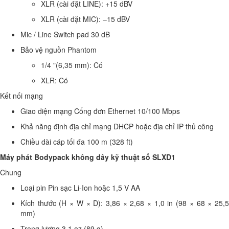
XLR (cài đặt LINE): +15 dBV
XLR (cài đặt MIC): –15 dBV
Mic / Line Switch
pad 30 dB
Bảo vệ nguồn Phantom
1/4 "(6,35 mm): Có
XLR: Có
Kết nối mạng
Giao diện mạng
Cổng đơn Ethernet 10/100 Mbps
Khả năng định địa chỉ mạng
DHCP hoặc địa chỉ IP thủ công
Chiều dài cáp tối đa
100 m (328 ft)
Máy phát Bodypack không dây kỹ thuật số SLXD1
Chung
Loại pin
Pin sạc Li-Ion hoặc 1,5 V AA
Kích thước (H × W × D):
3,86 × 2,68 × 1,0 in (98 × 68 × 25,
mm)
Trọng lượng
3,1 oz (89 g)