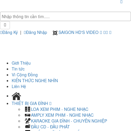
Đăng Ký
|
Đăng Nhập
SAIGON HD'S VIDEO
Giới Thiệu
Tin tức
Vì Cộng Đồng
KIẾN THỨC NGHE NHÌN
Liên Hệ
THIẾT BỊ GIA ĐÌNH
LOA XEM PHIM - NGHE NHẠC
AMPLY XEM PHIM - NGHE NHẠC
KARAOKE GIA ĐÌNH - CHUYÊN NGHIỆP
ĐẦU CD - ĐẦU PHÁT