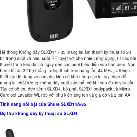
Hệ thống Không dây SLXD14 / 85 mang lại âm thanh kỹ thuật số 24-
bit trong suốt và hiệu suất RF tuyệt vời cho nhiều ứng dụng, từ các bài
thuyết trình kéo dài cả ngày đến các buổi biểu diễn vào ban đêm. Vận
hành tối đa 32 hệ thống tương thích trên băng tần 44 MHz, với việc
thiết lập dễ dàng và các phụ kiện có khả năng sạc lại tùy chọn để
mang lại chất lượng không dây xuất sắc, bất cứ khi nào được yêu cầu.
Tàu có bộ thu đơn kênh SLXD4, bộ phát SLXD1 bodypack và Micro
Cardioid Lavalier WL185 với phụ kiện ăng ten và giá đỡ và 2 pin AA.
Tính năng nổi bật của Shure SLXD14A/85
Bộ thu không dây kỹ thuật số SLXD4