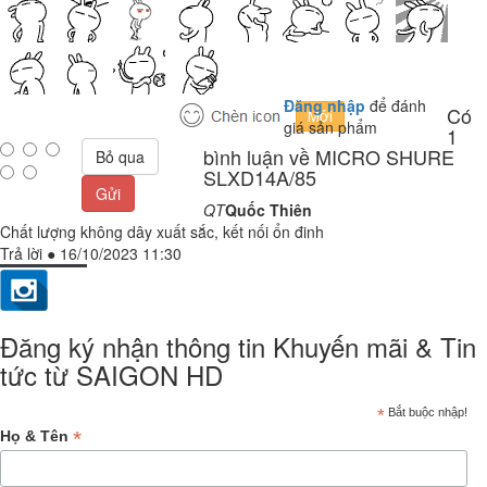
Đăng nhập
để đánh
Có
giá sản phẩm
1
bình luận về MICRO SHURE
Bỏ qua
SLXD14A/85
Gửi
QT
Quốc Thiên
Chất lượng không dây xuất sắc, kết nối ổn đinh
Trả lời
●
16/10/2023 11:30
Đăng ký nhận thông tin Khuyến mãi & Tin
tức từ SAIGON HD
*
Bắt buộc nhập!
*
Họ & Tên