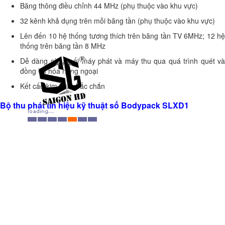
Băng thông điều chỉnh 44 MHz (phụ thuộc vào khu vực)
32 kênh khả dụng trên mỗi băng tần (phụ thuộc vào khu vực)
Lên đến 10 hệ thống tương thích trên băng tần TV 6MHz; 12 hệ
thống trên băng tần 8 MHz
Dễ dàng ghép nối máy phát và máy thu qua quá trình quét và
đồng bộ hóa hồng ngoại
Kết cấu kim loại chắc chắn
Bộ thu phát tín hiệu kỹ thuật số Bodypack SLXD1