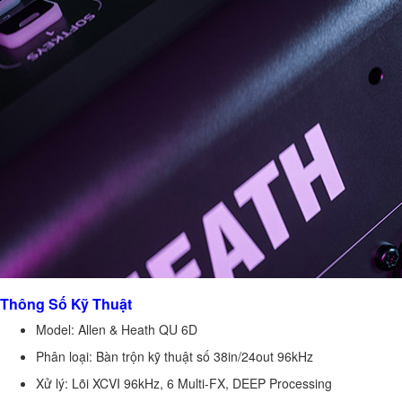
Thông Số Kỹ Thuật
Model: Allen & Heath QU 6D
Phân loại: Bàn trộn kỹ thuật số 38in/24out 96kHz
Xử lý: Lõi XCVI 96kHz, 6 Multi-FX, DEEP Processing