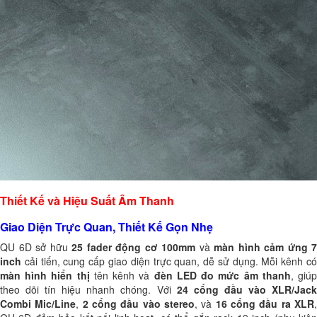
Thiết Kế và Hiệu Suất Âm Thanh
Giao Diện Trực Quan, Thiết Kế Gọn Nhẹ
QU 6D sở hữu
25 fader động cơ 100mm
và
màn hình cảm ứng 7
inch
cải tiến, cung cấp giao diện trực quan, dễ sử dụng. Mỗi kênh có
màn hình hiển thị
tên kênh và
đèn LED đo mức âm thanh
, giú
theo dõi tín hiệu nhanh chóng. Với
24 cổng đầu vào XLR/Jac
Combi Mic/Line
,
2 cổng đầu vào stereo
, và
16 cổng đầu ra XLR