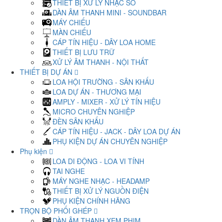
THIẾT BỊ XỬ LÝ NHẠC SỐ
DÀN ÂM THANH MINI - SOUNDBAR
MÁY CHIẾU
MÀN CHIẾU
CÁP TÍN HIỆU - DÂY LOA HOME
THIẾT BỊ LƯU TRỮ
XỬ LÝ ÂM THANH - NỘI THẤT
THIẾT BỊ DỰ ÁN
LOA HỘI TRƯỜNG - SÂN KHẤU
LOA DỰ ÁN - THƯƠNG MẠI
AMPLY - MIXER - XỬ LÝ TÍN HIỆU
MICRO CHUYÊN NGHIỆP
ĐÈN SÂN KHẤU
CÁP TÍN HIỆU - JACK - DÂY LOA DỰ ÁN
PHỤ KIỆN DỰ ÁN CHUYÊN NGHIỆP
Phụ kiện
LOA DI ĐỘNG - LOA VI TÍNH
TAI NGHE
MÁY NGHE NHẠC - HEADAMP
THIẾT BỊ XỬ LÝ NGUỒN ĐIỆN
PHỤ KIỆN CHÍNH HÃNG
TRỌN BỘ PHỐI GHÉP
DÀN ÂM THANH XEM PHIM