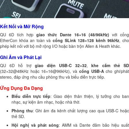
Kết Nối và Mở Rộng
QU 6D tích hợp
giao thức Dante 16×16 (48/96kHz)
với cổng
EtherCon khóa an toàn và
cổng SLink 128×128 kênh 96kHz
, ch
phép kết nối với bộ mở rộng I/O hoặc bàn trộn Allen & Heath khác.
Ghi Âm và Phát Lại
QU 6D hỗ trợ
giao diện USB-C 32×32
,
khe cắm thẻ S
(32×32@48kHz hoặc 16×16@96kHz), và
cổng USB-A
cho ghi/phá
stereo, đáp ứng nhu cầu phòng thu và biểu diễn trực tiếp.
Ứng Dụng Đa Dạng
Biểu diễn trực tiếp
: Giao diện thân thiện, lý tưởng cho ba
nhạc, sự kiện âm nhạc, hoặc nhà thờ.
Phòng thu
: Ghi âm đa kênh chất lượng cao qua USB-C hoặ
thẻ SD.
Hội nghị và phát sóng
: AMM và Dante đảm bảo hiệu suấ