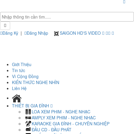
Đăng Ký
|
Đăng Nhập
SAIGON HD'S VIDEO
Giới Thiệu
Tin tức
Vì Cộng Đồng
KIẾN THỨC NGHE NHÌN
Liên Hệ
THIẾT BỊ GIA ĐÌNH
LOA XEM PHIM - NGHE NHẠC
AMPLY XEM PHIM - NGHE NHẠC
KARAOKE GIA ĐÌNH - CHUYÊN NGHIỆP
ĐẦU CD - ĐẦU PHÁT