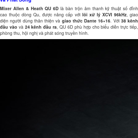
Mixer Allen & Heath QU 6D
là bàn trộn âm thanh kỹ thuật số đỉn
cao thuộc dòng Qu, được nâng cấp với
lõi xử lý XCVI 96kHz
, gia
diện người dùng thân thiện và
giao thức Dante 16×16
. Với
38 kênh
đầu vào
và
24 kênh đầu ra
, QU 6D phù hợp cho biểu diễn trực tiếp
phòng thu, hội nghị và phát sóng truyền hình.