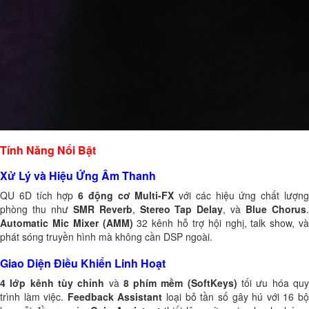
Tính Năng Nổi Bật
Xử Lý và Hiệu Ứng Âm Thanh
QU 6D tích hợp
6 động cơ Multi-FX
với các hiệu ứng chất lượn
phòng thu như
SMR Reverb
,
Stereo Tap Delay
, và
Blue Chorus
Automatic Mic Mixer (AMM)
32 kênh hỗ trợ hội nghị, talk show, và
phát sóng truyền hình mà không cần DSP ngoài.
Giao Diện Điều Khiển Linh Hoạt
4 lớp kênh tùy chỉnh
và
8 phím mềm (SoftKeys)
tối ưu hóa qu
trình làm việc.
Feedback Assistant
loại bỏ tần số gây hú với 16 b