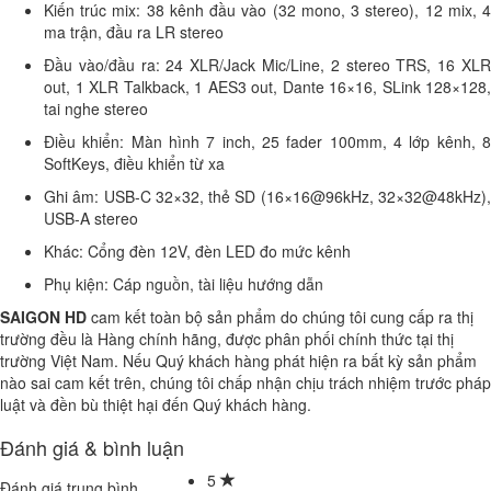
Kiến trúc mix: 38 kênh đầu vào (32 mono, 3 stereo), 12 mix, 4
ma trận, đầu ra LR stereo
Đầu vào/đầu ra: 24 XLR/Jack Mic/Line, 2 stereo TRS, 16 XLR
out, 1 XLR Talkback, 1 AES3 out, Dante 16×16, SLink 128×128,
tai nghe stereo
Điều khiển: Màn hình 7 inch, 25 fader 100mm, 4 lớp kênh, 8
SoftKeys, điều khiển từ xa
Ghi âm: USB-C 32×32, thẻ SD (16×16@96kHz, 32×32@48kHz),
USB-A stereo
Khác: Cổng đèn 12V, đèn LED đo mức kênh
Phụ kiện: Cáp nguồn, tài liệu hướng dẫn
SAIGON HD
cam kết toàn bộ sản phẩm do chúng tôi cung cấp ra thị
trường đều là Hàng chính hãng, được phân phối chính thức tại thị
trường Việt Nam. Nếu Quý khách hàng phát hiện ra bất kỳ sản phẩm
nào sai cam kết trên, chúng tôi chấp nhận chịu trách nhiệm trước pháp
luật và đền bù thiệt hại đến Quý khách hàng.
Đánh giá & bình luận
5
Đánh giá trung bình