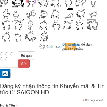
Đăng nhập
để đánh
giá sản phẩm
Bỏ qua
Gửi
Đăng ký nhận thông tin Khuyến mãi & Tin
tức từ SAIGON HD
*
Bắt buộc nhập!
*
Họ & Tên