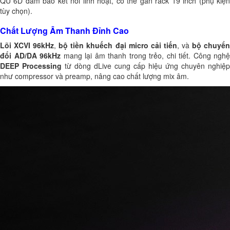
QU 6D đảm bảo kết nối linh hoạt, có thể gắn rack 19 inch (phụ kiện
tùy chọn).
Chất Lượng Âm Thanh Đỉnh Cao
Lõi XCVI 96kHz
,
bộ tiền khuếch đại micro cải tiến
, và
bộ chuyể
đổi AD/DA 96kHz
mang lại âm thanh trong trẻo, chi tiết. Công nghệ
DEEP Processing
từ dòng dLive cung cấp hiệu ứng chuyên nghiệp
như compressor và preamp, nâng cao chất lượng mix âm.