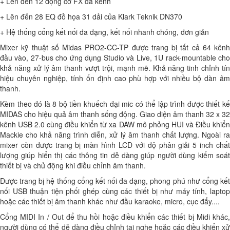
+ Lên đến 12 động cơ FX đa kênh
+ Lên đến 28 EQ đồ họa 31 dải của Klark Teknik DN370
+ Hệ thống cổng kết nối đa dạng, kết nối nhanh chóng, đơn giản
Mixer kỹ thuật số Midas PRO2-CC-TP được trang bị tất cả 64 kênh
đầu vào, 27-bus cho ứng dụng Studio và Live, 1U rack-mountable cho
khả năng xử lý âm thanh vượt trội, mạnh mẽ. Khả năng tinh chỉnh tín
hiệu chuyên nghiệp, tính ổn định cao phù hợp với nhiều bộ dàn âm
thanh.
Kèm theo đó là 8 bộ tiền khuếch đại mic có thể lập trình được thiết kế
MIDAS cho hiệu quả âm thanh sống động. Giao diện âm thanh 32 x 32
kênh USB 2.0 cùng điều khiển từ xa DAW mô phỏng HUI và Điều khiển
Mackie cho khả năng trình diễn, xử lý âm thanh chất lượng. Ngoài ra
mixer còn được trang bị màn hình LCD với độ phân giải 5 inch chất
lượng giúp hiển thị các thông tin dễ dàng giúp người dùng kiểm soát
thiết bị và chủ động khi điều chỉnh âm thanh.
Được trang bị hệ thống cổng kết nối đa dạng, phong phú như cổng kết
nối USB thuận tiện phối ghép cùng các thiết bị như máy tính, laptop
hoặc các thiết bị âm thanh khác như đầu karaoke, micro, cục đẩy....
Cổng MIDI In / Out để thu hồi hoặc điều khiển các thiết bị Midi khác,
người dùng có thể dễ dàng điều chỉnh tai nghe hoặc các điều khiển xử