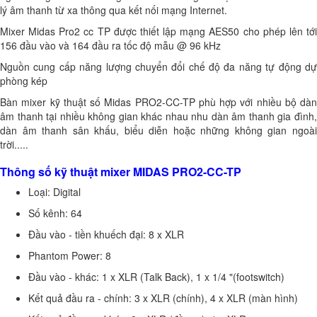
lý âm thanh từ xa thông qua kết nối mạng Internet.
Mixer Midas Pro2 cc TP được thiết lập mạng AES50 cho phép lên tới
156 đầu vào và 164 đầu ra tốc độ mẫu @ 96 kHz
Nguồn cung cấp năng lượng chuyển đổi chế độ đa năng tự động dự
phòng kép
Bàn mixer kỹ thuật số Midas PRO2-CC-TP phù hợp với nhiều bộ dàn
âm thanh tại nhiều không gian khác nhau nhu dàn âm thanh gia đình,
dàn âm thanh sân khấu, biểu diễn hoặc những không gian ngoài
trời.....
Thông số kỹ thuật mixer MIDAS PRO2-CC-TP
Loại: Digital
Số kênh: 64
Đầu vào - tiền khuếch đại: 8 x XLR
Phantom Power: 8
Đầu vào - khác: 1 x XLR (Talk Back), 1 x 1/4 "(footswitch)
Kết quả đầu ra - chính: 3 x XLR (chính), 4 x XLR (màn hình)