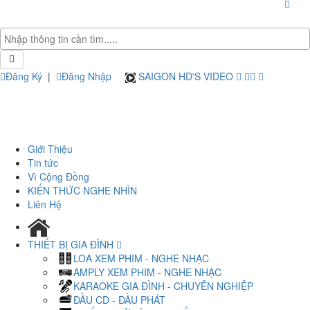
Đăng Ký
|
Đăng Nhập
SAIGON HD'S VIDEO
Giới Thiệu
Tin tức
Vì Cộng Đồng
KIẾN THỨC NGHE NHÌN
Liên Hệ
THIẾT BỊ GIA ĐÌNH
LOA XEM PHIM - NGHE NHẠC
AMPLY XEM PHIM - NGHE NHẠC
KARAOKE GIA ĐÌNH - CHUYÊN NGHIỆP
ĐẦU CD - ĐẦU PHÁT