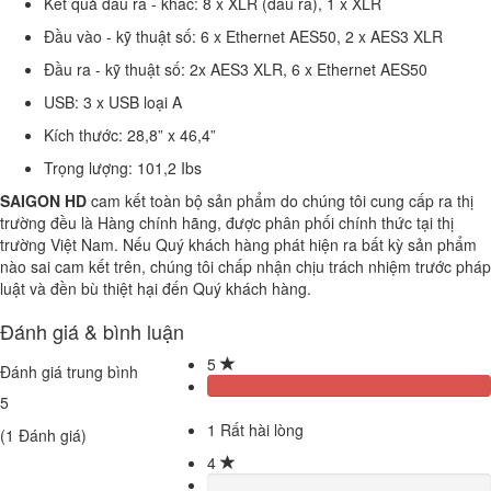
Kết quả đầu ra - khác: 8 x XLR (đầu ra), 1 x XLR
Đầu vào - kỹ thuật số: 6 x Ethernet AES50, 2 x AES3 XLR
Đầu ra - kỹ thuật số: 2x AES3 XLR, 6 x Ethernet AES50
USB: 3 x USB loại A
Kích thước: 28,8” x 46,4”
Trọng lượng: 101,2 Ibs
SAIGON HD
cam kết toàn bộ sản phẩm do chúng tôi cung cấp ra thị
trường đều là Hàng chính hãng, được phân phối chính thức tại thị
trường Việt Nam. Nếu Quý khách hàng phát hiện ra bất kỳ sản phẩm
nào sai cam kết trên, chúng tôi chấp nhận chịu trách nhiệm trước pháp
luật và đền bù thiệt hại đến Quý khách hàng.
Đánh giá & bình luận
5
Đánh giá trung bình
5
1
Rất hài lòng
(
1
Đánh giá)
4