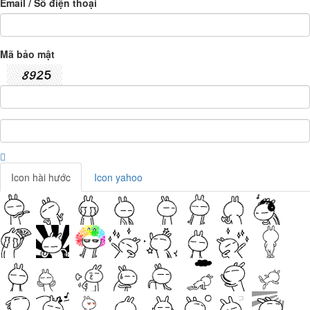
Email / Số điện thoại
Mã bảo mật
Icon hài hước
Icon yahoo