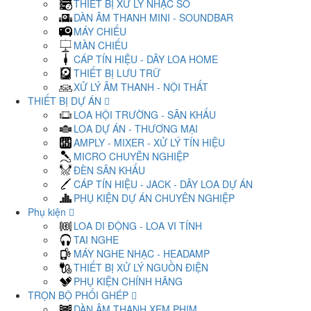
THIẾT BỊ XỬ LÝ NHẠC SỐ
DÀN ÂM THANH MINI - SOUNDBAR
MÁY CHIẾU
MÀN CHIẾU
CÁP TÍN HIỆU - DÂY LOA HOME
THIẾT BỊ LƯU TRỮ
XỬ LÝ ÂM THANH - NỘI THẤT
THIẾT BỊ DỰ ÁN
LOA HỘI TRƯỜNG - SÂN KHẤU
LOA DỰ ÁN - THƯƠNG MẠI
AMPLY - MIXER - XỬ LÝ TÍN HIỆU
MICRO CHUYÊN NGHIỆP
ĐÈN SÂN KHẤU
CÁP TÍN HIỆU - JACK - DÂY LOA DỰ ÁN
PHỤ KIỆN DỰ ÁN CHUYÊN NGHIỆP
Phụ kiện
LOA DI ĐỘNG - LOA VI TÍNH
TAI NGHE
MÁY NGHE NHẠC - HEADAMP
THIẾT BỊ XỬ LÝ NGUỒN ĐIỆN
PHỤ KIỆN CHÍNH HÃNG
TRỌN BỘ PHỐI GHÉP
DÀN ÂM THANH XEM PHIM