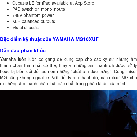
Cubasis LE for iPad available at App Store
PAD switch on mono inputs
+48V phantom power
XLR balanced outputs
Metal chassis
Đặc điểm kỹ thuật của YAMAHA MG10XUF
Dẫn đầu phân khúc
Yamaha luôn luôn cố gắng để cung cấp cho các kỹ sư những âm
thanh chân thật nhất có thể, thay vì những âm thanh đã được xử lý
hoặc bị biến đổi để tạo nên những “chất âm đặc trưng”. Dòng mixer
MG cũng không ngoại lệ. Với triết lý âm thanh đó, các mixer MG cho
ra những âm thanh chân thật bậc nhất trong phân khúc của mình.