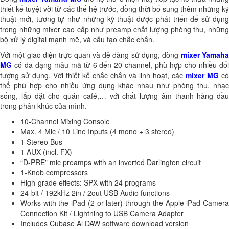
thiết kế tuyệt vời từ các thế hệ trước, đồng thời bổ sung thêm những kỹ
thuật mới, tương tự như những kỹ thuật được phát triển để sử dụng
trong những mixer cao cấp như preamp chất lượng phòng thu, những
bộ xử lý digital mạnh mẽ, và cấu tạo chắc chắn.
Với một giao diện trực quan và dễ dàng sử dụng, dòng
mixer Yamah
MG
có đa dạng mẫu mã từ 6 đến 20 channel, phù hợp cho nhiều đối
tượng sử dụng. Với thiết kế chắc chắn và linh hoạt, các
mixer MG
có
thể phù hợp cho nhiều ứng dụng khác nhau như phòng thu, nhạc
sống, lắp đặt cho quán café,… với chất lượng âm thanh hàng đầu
trong phân khúc của mình.
10-Channel Mixing Console
Max. 4 Mic / 10 Line Inputs (4 mono + 3 stereo)
1 Stereo Bus
1 AUX (incl. FX)
“D-PRE” mic preamps with an inverted Darlington circuit
1-Knob compressors
High-grade effects: SPX with 24 programs
24-bit / 192kHz 2in / 2out USB Audio functions
Works with the iPad (2 or later) through the Apple iPad Camera
Connection Kit / Lightning to USB Camera Adapter
Includes Cubase Al DAW software download version