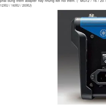
phải dùng thêm adapter hay những kết nối thêm. (* MG12 / 16 / 20 /
12XU / 16XU / 20XU)