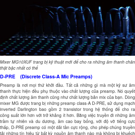
Mixer MG10XUF trang bị kỹ thuật mới để cho ra những âm thanh chân
thật bậc nhất có thể
D-PRE (Discrete Class-A Mic Preamps)
Preamp là nơi mọi thứ khởi đầu. Tất cả những gì mà một kỹ sư âm
thanh thực hiện đều phụ thuộc vào chất lượng của preamp. Nó quyết
định chất lượng âm thanh cũng như chất lượng bản mix của bạn. Dòng
mixer MG được trang bị những preamp class-A D-PRE, sử dụng mạch
inverted Darlington bao gồm 2 transistor trong hệ thống để cho ra
công suất lớn hơn với trở khảng ít hơn. Bằng việc truyền đi những âm
trầm tự nhiên và du dương, âm cao bay bổng, với độ vỡ tiếng cực
thấp, D-PRE preamp có một dải tần cực rộng, cho phép chúng truyền
tải những tín hiệu từ bất kỳ nguồn âm thanh nào mà không bị khuếch