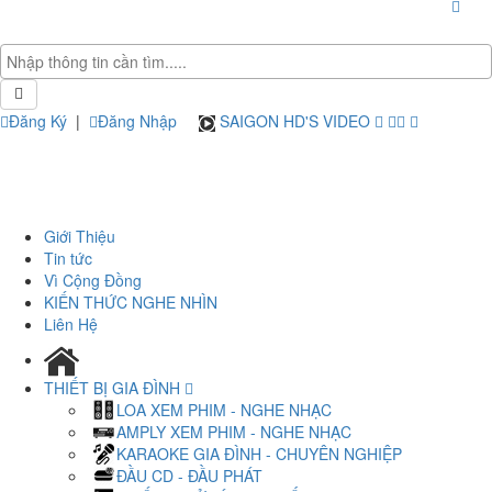
Đăng Ký
|
Đăng Nhập
SAIGON HD'S VIDEO
Giới Thiệu
Tin tức
Vì Cộng Đồng
KIẾN THỨC NGHE NHÌN
Liên Hệ
THIẾT BỊ GIA ĐÌNH
LOA XEM PHIM - NGHE NHẠC
AMPLY XEM PHIM - NGHE NHẠC
KARAOKE GIA ĐÌNH - CHUYÊN NGHIỆP
ĐẦU CD - ĐẦU PHÁT