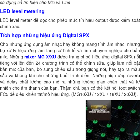
sử dụng cả tín hiệu cho Mic và Line
LED level metering
LED level meter dễ đọc cho phép mức tín hiệu output được kiểm soát
chính xác.
Tích hợp những hiệu ứng Digital SPX
Cho những ứng dụng âm nhạc hay không mang tính âm nhạc, những
bộ xử lý hiệu ứng làm tăng sự tinh tế và tính chuyên nghiệp cho bản
mix. Những
mixer MG X/XU
được trang bị bộ hiệu ứng digital SPX nổ
tiếng với lên đến 24 chương trình có thể chỉnh sửa, giúp làm nổi bật
bản mix của bạn, bổ sung chiều sâu trong giọng nói, hay tạo ra màu
sắc và không khí cho những buổi trình diễn. Những hiệu ứng reverb
và delay chất lượng cao mở ra những không gian chân thật và tự
nhiên cho âm thanh của bạn. Thậm chí, bạn có thể kết nối foot switch
FC5 để điều khiển tắt/mở hiệu ứng. (MG10XU / 12XU / 16XU / 20XU).