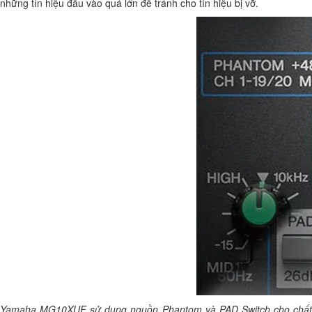
những tín hiệu đầu vào quá lớn để tránh cho tín hiệu bị vỡ.
Yamaha MG10XUF sử dụng nguồn Phantom và PAD Switch cho chất