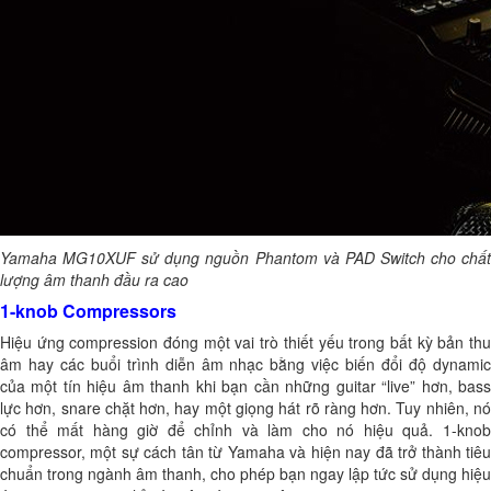
Yamaha MG10XUF sử dụng nguồn Phantom và PAD Switch cho chất
lượng âm thanh đầu ra cao
1-knob Compressors
Hiệu ứng compression đóng một vai trò thiết yếu trong bất kỳ bản thu
âm hay các buổi trình diễn âm nhạc bằng việc biến đổi độ dynamic
của một tín hiệu âm thanh khi bạn cần những guitar “live” hơn, bass
lực hơn, snare chặt hơn, hay một giọng hát rõ ràng hơn. Tuy nhiên, nó
có thể mất hàng giờ để chỉnh và làm cho nó hiệu quả. 1-knob
compressor, một sự cách tân từ Yamaha và hiện nay đã trở thành tiêu
chuẩn trong ngành âm thanh, cho phép bạn ngay lập tức sử dụng hiệu