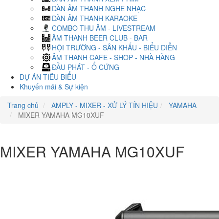
DÀN ÂM THANH NGHE NHẠC
DÀN ÂM THANH KARAOKE
COMBO THU ÂM - LIVESTREAM
ÂM THANH BEER CLUB - BAR
HỘI TRƯỜNG - SÂN KHẤU - BIỂU DIỄN
ÂM THANH CAFE - SHOP - NHÀ HÀNG
ĐẦU PHÁT - Ổ CỨNG
DỰ ÁN TIÊU BIỂU
Khuyến mãi & Sự kiện
Trang chủ
AMPLY - MIXER - XỬ LÝ TÍN HIỆU
YAMAHA
MIXER YAMAHA MG10XUF
MIXER YAMAHA MG10XUF