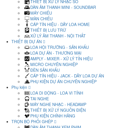
THIẾT BỊ XỬ LÝ NHẠC SỐ
DÀN ÂM THANH MINI - SOUNDBAR
MÁY CHIẾU
MÀN CHIẾU
CÁP TÍN HIỆU - DÂY LOA HOME
THIẾT BỊ LƯU TRỮ
XỬ LÝ ÂM THANH - NỘI THẤT
THIẾT BỊ DỰ ÁN
LOA HỘI TRƯỜNG - SÂN KHẤU
LOA DỰ ÁN - THƯƠNG MẠI
AMPLY - MIXER - XỬ LÝ TÍN HIỆU
MICRO CHUYÊN NGHIỆP
ĐÈN SÂN KHẤU
CÁP TÍN HIỆU - JACK - DÂY LOA DỰ ÁN
PHỤ KIỆN DỰ ÁN CHUYÊN NGHIỆP
Phụ kiện
LOA DI ĐỘNG - LOA VI TÍNH
TAI NGHE
MÁY NGHE NHẠC - HEADAMP
THIẾT BỊ XỬ LÝ NGUỒN ĐIỆN
PHỤ KIỆN CHÍNH HÃNG
TRỌN BỘ PHỐI GHÉP
DÀN ÂM THANH XEM PHIM