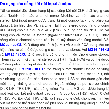
Đa dạng các cổng kết nối input / output
Tất cả model đều được trang bị các cổng kết nối XLR chất lượng cao
của Neutrik trên các channel mono Mic/Line và trên các channel
stereo. Mỗi input mono được trang bị một combo jack, cho phép sử
dụng cả tín hiệu cho Mic và Line. Hai input stereo được trang bị cổng
XLR dùng cho tín hiệu Mic và 2 jack 6 ly dùng cho tín hiệu Line và
dùng cho cả mono và stereo (ngoại trừ mixer MG10 / 10XU). Chức
năng của 2 channel stereo còn lại thì tuỳ thuộc vào từng model. Với
MG20 / 20XU
, XLR dùng cho tín hiệu Mic và 2 jack RCA dùng cho tí
hiệu Line và có thể được dùng ở cả mono và stereo. Với
MG16 / 16X
và
MG12 / 12XU
, 2 lỗ jack 6 ly dùng cho tín hiệu Line ở dạng stereo.
Thêm vào đó, mỗi channel stereo có 2TR in (jack RCA) và có thể được
sử dụng như một input độc lập từ những thiết bị âm thanh bên ngoài
như máy CD.
MG10 / 10XU
được trang bị một channel stereo bổ xun
với một cặp jack 6 ly dùng cho tín hiệu Line. Với những model XU, bất
cứ những nguồn âm nào được send bằng USB có thể được gán cho
một trong những channel stereo. Ngoài những output stereo chính
(XLR L/R, TRS L/R), các dòng mixer Yamaha MG còn được trang bị
một loạt các kết nối output bao gồm Group Out (TRS), AUX/FX Out
(TRS), Monitor Out (TRS L/R), và Headphone Out, cho phép tín hiệu
out master có thể được chọn để phù hợp với những ứng dụng cụ thể ví
dụ như monitoring hay mastering.