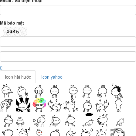
Email / Số điện thoại
Mã bảo mật
Icon hài hước
Icon yahoo