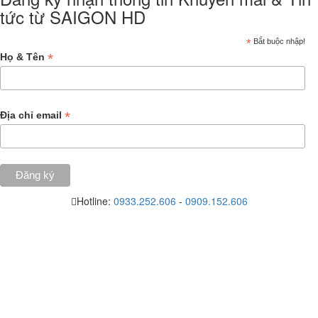
tức từ SAIGON HD
*
Bắt buộc nhập!
*
Họ & Tên
*
Địa chỉ email
Hotline:
0933.252.606
-
0909.152.606