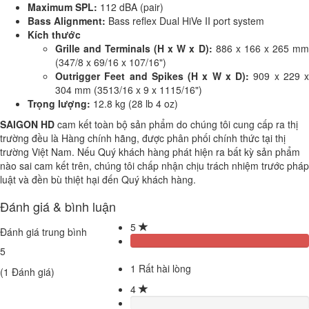
Maximum SPL:
112 dBA (pair)
Bass Alignment:
Bass reflex Dual HiVe II port system
Kích thước
Grille and Terminals (H x W x D):
886 x 166 x 265 m
(347/8 x 69/16 x 107/16")
Outrigger Feet and Spikes (H x W x D):
909 x 229 x
304 mm (3513/16 x 9 x 1115/16")
Trọng lượng:
12.8 kg (28 lb 4 oz)
SAIGON HD
cam kết toàn bộ sản phẩm do chúng tôi cung cấp ra thị
trường đều là Hàng chính hãng, được phân phối chính thức tại thị
trường Việt Nam. Nếu Quý khách hàng phát hiện ra bất kỳ sản phẩm
nào sai cam kết trên, chúng tôi chấp nhận chịu trách nhiệm trước pháp
luật và đền bù thiệt hại đến Quý khách hàng.
Đánh giá & bình luận
5
Đánh giá trung bình
5
1
Rất hài lòng
(
1
Đánh giá)
4