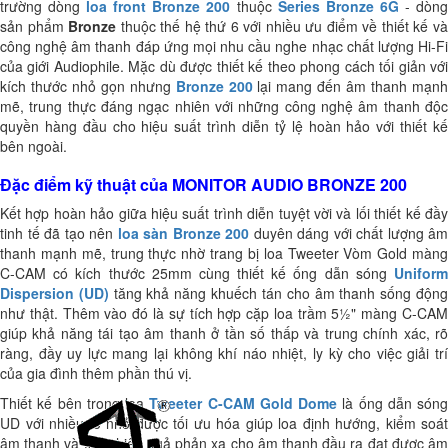
trường dòng
loa front Bronze 200
thuộc
Series Bronze 6G
- dòn
sản phẩm
Bronze
thuộc thế hệ thứ 6 với nhiều ưu điểm về thiết kế v
công nghệ âm thanh đáp ứng mọi nhu cầu nghe nhạc chất lượng Hi-Fi
của giới Audiophile. Mặc dù được thiết kế theo phong cách tối giản với
kích thước nhỏ gọn nhưng
Bronze 200
lại mang đến âm thanh mạn
mẽ, trung thực đáng ngạc nhiên với những công nghệ âm thanh độc
quyền hàng đầu cho hiệu suất trình diễn tỷ lệ hoàn hảo với thiết kế
bên ngoài.
Đặc điểm kỹ thuật của MONITOR AUDIO BRONZE 200
Kết hợp hoàn hảo giữa hiệu suất trình diễn tuyệt vời và lối thiết kế đầy
tinh tế đã tạo nên
loa sàn Bronze 200
duyên dáng với chất lượng âm
thanh mạnh mẽ, trung thực nhờ trang bị loa Tweeter Vòm Gold màng
C-CAM có kích thước 25mm cùng thiết kế ống dẫn sóng
Uniform
Dispersion (UD)
tăng khả năng khuếch tán cho âm thanh sống độn
như thật. Thêm vào đó là sự tích hợp cặp loa trầm 5½" màng C-CAM
giúp khả năng tái tạo âm thanh ở tần số thấp và trung chính xác, rõ
ràng, đầy uy lực mang lại không khí náo nhiệt, ly kỳ cho việc giải trí
của gia đình thêm phần thú vị.
Thiết kế bên trong loa
Tweeter C-CAM Gold Dome
là ống dẫn sóng
UD với nhiều lỗ nhỏ được tối ưu hóa giúp loa định hướng, kiểm soát
âm thanh và tăng hiệu quả phản xạ cho âm thanh đầu ra đạt được âm