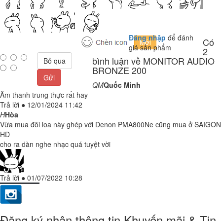
Đăng nhập
để đánh
Có
giá sản phẩm
2
bình luận về MONITOR AUDIO
Bỏ qua
BRONZE 200
Gửi
QM
Quốc Minh
Âm thanh trung thực rất hay
Trả lời
●
12/01/2024 11:42
H
Hòa
Vừa mua đôi loa này ghép với Denon PMA800Ne cũng mua ở SAIGON
HD
cho ra dàn nghe nhạc quá tuyệt vời
Trả lời
●
01/07/2022 10:28
Đăng ký nhận thông tin Khuyến mãi & Tin