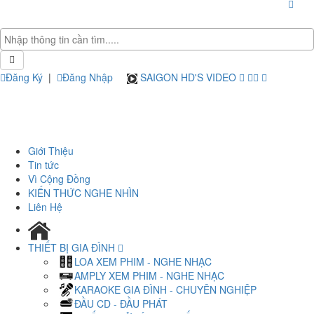
Đăng Ký
|
Đăng Nhập
SAIGON HD'S VIDEO
Giới Thiệu
Tin tức
Vì Cộng Đồng
KIẾN THỨC NGHE NHÌN
Liên Hệ
THIẾT BỊ GIA ĐÌNH
LOA XEM PHIM - NGHE NHẠC
AMPLY XEM PHIM - NGHE NHẠC
KARAOKE GIA ĐÌNH - CHUYÊN NGHIỆP
ĐẦU CD - ĐẦU PHÁT