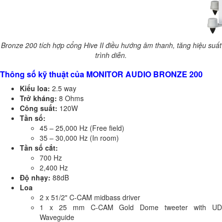
Bronze 200 tích hợp cổng Hive II điều hướng âm thanh, tăng hiệu suất
trình diễn.
Thông số kỹ thuật của MONITOR AUDIO BRONZE 200
Kiểu loa:
2.5 way
Trở kháng:
8 Ohms
Công suất:
120W
Tần số:
45 – 25,000 Hz (Free field)
35 – 30,000 Hz (In room)
Tần số cắt:
700 Hz
2,400 Hz
Độ nhạy:
88dB
Loa
2 x 51/2" C-CAM midbass driver
1 x 25 mm C-CAM Gold Dome tweeter with UD
Waveguide