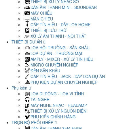
THIẾT BỊ XỬ LÝ NHẠC SỐ
DÀN ÂM THANH MINI - SOUNDBAR
MÁY CHIẾU
MÀN CHIẾU
CÁP TÍN HIỆU - DÂY LOA HOME
THIẾT BỊ LƯU TRỮ
XỬ LÝ ÂM THANH - NỘI THẤT
THIẾT BỊ DỰ ÁN
LOA HỘI TRƯỜNG - SÂN KHẤU
LOA DỰ ÁN - THƯƠNG MẠI
AMPLY - MIXER - XỬ LÝ TÍN HIỆU
MICRO CHUYÊN NGHIỆP
ĐÈN SÂN KHẤU
CÁP TÍN HIỆU - JACK - DÂY LOA DỰ ÁN
PHỤ KIỆN DỰ ÁN CHUYÊN NGHIỆP
Phụ kiện
LOA DI ĐỘNG - LOA VI TÍNH
TAI NGHE
MÁY NGHE NHẠC - HEADAMP
THIẾT BỊ XỬ LÝ NGUỒN ĐIỆN
PHỤ KIỆN CHÍNH HÃNG
TRỌN BỘ PHỐI GHÉP
DÀN ÂM THANH XEM PHIM