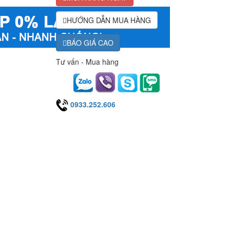
HƯỚNG DẪN MUA HÀNG
BÁO GIÁ CAO
Tư vấn - Mua hàng
0933.252.606