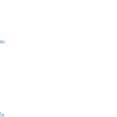
 ÁN
IỄN