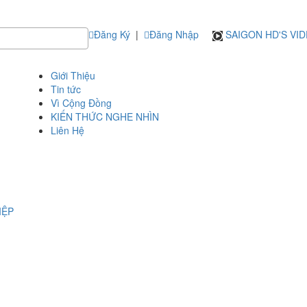
Đăng Ký
|
Đăng Nhập
SAIGON HD'S VI
Giới Thiệu
Tin tức
Vì Cộng Đồng
KIẾN THỨC NGHE NHÌN
Liên Hệ
IỆP