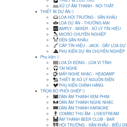
THIẾT BỊ LƯU TRỮ
XỬ LÝ ÂM THANH - NỘI THẤT
THIẾT BỊ DỰ ÁN
LOA HỘI TRƯỜNG - SÂN KHẤU
LOA DỰ ÁN - THƯƠNG MẠI
AMPLY - MIXER - XỬ LÝ TÍN HIỆU
MICRO CHUYÊN NGHIỆP
ĐÈN SÂN KHẤU
CÁP TÍN HIỆU - JACK - DÂY LOA DỰ
PHỤ KIỆN DỰ ÁN CHUYÊN NGHIỆP
Phụ kiện
LOA DI ĐỘNG - LOA VI TÍNH
TAI NGHE
MÁY NGHE NHẠC - HEADAMP
THIẾT BỊ XỬ LÝ NGUỒN ĐIỆN
PHỤ KIỆN CHÍNH HÃNG
TRỌN BỘ PHỐI GHÉP
DÀN ÂM THANH XEM PHIM
DÀN ÂM THANH NGHE NHẠC
DÀN ÂM THANH KARAOKE
COMBO THU ÂM - LIVESTREAM
ÂM THANH BEER CLUB - BAR
HỘI TRƯỜNG - SÂN KHẤU - BIỂU D