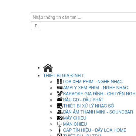
THIẾT BỊ GIA ĐÌNH
LOA XEM PHIM - NGHE NHẠC
AMPLY XEM PHIM - NGHE NHẠC
KARAOKE GIA ĐÌNH - CHUYÊN NGH
ĐẦU CD - ĐẦU PHÁT
THIẾT BỊ XỬ LÝ NHẠC SỐ
DÀN ÂM THANH MINI - SOUNDBAR
MÁY CHIẾU
MÀN CHIẾU
CÁP TÍN HIỆU - DÂY LOA HOME