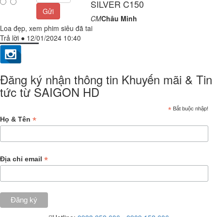
SILVER C150
Gửi
CM
Châu Minh
Loa đẹp, xem phim siêu đã tai
Trả lời
●
12/01/2024 10:40
Đăng ký nhận thông tin Khuyến mãi & Tin
tức từ SAIGON HD
*
Bắt buộc nhập!
*
Họ & Tên
*
Địa chỉ email