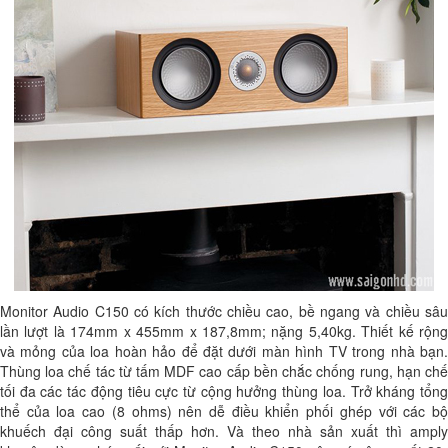
Monitor Audio C150 có kích thước chiều cao, bề ngang và chiều sâu
lần lượt là 174mm x 455mm x 187,8mm; nặng 5,40kg. Thiết kế rộng
và mỏng của loa hoàn hảo để đặt dưới màn hình TV trong nhà bạn.
Thùng loa chế tác từ tấm MDF cao cấp bền chắc chống rung, hạn chế
tối đa các tác động tiêu cực từ cộng hưởng thùng loa. Trở kháng tổng
thể của loa cao (8 ohms) nên dễ điều khiển phối ghép với các bộ
khuếch đại công suất thấp hơn. Và theo nhà sản xuất thì amply