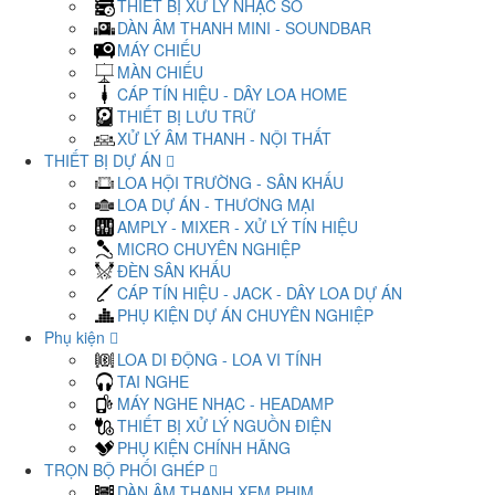
THIẾT BỊ XỬ LÝ NHẠC SỐ
DÀN ÂM THANH MINI - SOUNDBAR
MÁY CHIẾU
MÀN CHIẾU
CÁP TÍN HIỆU - DÂY LOA HOME
THIẾT BỊ LƯU TRỮ
XỬ LÝ ÂM THANH - NỘI THẤT
THIẾT BỊ DỰ ÁN
LOA HỘI TRƯỜNG - SÂN KHẤU
LOA DỰ ÁN - THƯƠNG MẠI
AMPLY - MIXER - XỬ LÝ TÍN HIỆU
MICRO CHUYÊN NGHIỆP
ĐÈN SÂN KHẤU
CÁP TÍN HIỆU - JACK - DÂY LOA DỰ ÁN
PHỤ KIỆN DỰ ÁN CHUYÊN NGHIỆP
Phụ kiện
LOA DI ĐỘNG - LOA VI TÍNH
TAI NGHE
MÁY NGHE NHẠC - HEADAMP
THIẾT BỊ XỬ LÝ NGUỒN ĐIỆN
PHỤ KIỆN CHÍNH HÃNG
TRỌN BỘ PHỐI GHÉP
DÀN ÂM THANH XEM PHIM