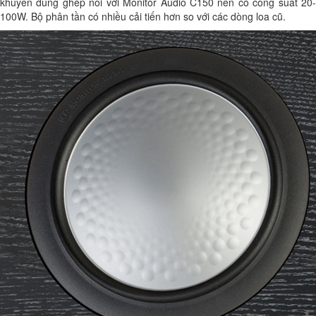
khuyên dùng ghép nối với Monitor Audio C150 nên có công suất 20-
100W. Bộ phân tần có nhiều cải tiến hơn so với các dòng loa cũ.