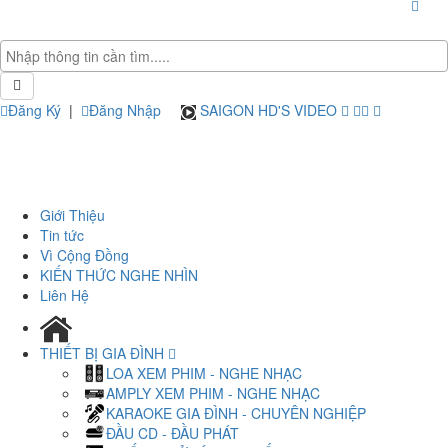
Đăng Ký
|
Đăng Nhập
SAIGON HD'S VIDEO
Giới Thiệu
Tin tức
Vì Cộng Đồng
KIẾN THỨC NGHE NHÌN
Liên Hệ
THIẾT BỊ GIA ĐÌNH
LOA XEM PHIM - NGHE NHẠC
AMPLY XEM PHIM - NGHE NHẠC
KARAOKE GIA ĐÌNH - CHUYÊN NGHIỆP
ĐẦU CD - ĐẦU PHÁT