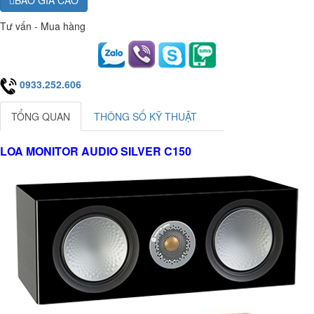
BÁO GIÁ CAO
Tư vấn - Mua hàng
0933.252.606
TỔNG QUAN
THÔNG SỐ KỸ THUẬT
LOA MONITOR AUDIO SILVER C150