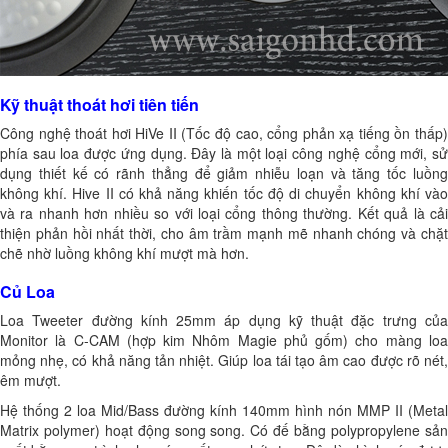
Kỹ thuật thoát hơi tiên tiến
Công nghệ thoát hơi HiVe II (Tốc độ cao, cổng phản xạ tiếng ồn thấp)
phía sau loa được ứng dụng. Đây là một loại công nghệ cổng mới, sử
dụng thiết kế có rãnh thẳng để giảm nhiễu loạn và tăng tốc luồng
không khí. Hive II có khả năng khiến tốc độ di chuyển không khí vào
và ra nhanh hơn nhiều so với loại cổng thông thường. Kết quả là cải
thiện phản hồi nhất thời, cho âm trầm mạnh mẽ nhanh chóng và chặt
chẽ nhờ luồng không khí mượt mà hơn.
Củ Loa
Loa Tweeter đường kính 25mm áp dụng kỹ thuật đặc trưng của
Monitor là C-CAM (hợp kim Nhôm Magie phủ gốm) cho màng loa
mỏng nhẹ, có khả năng tản nhiệt. Giúp loa tái tạo âm cao được rõ nét,
êm mượt.
Hệ thống 2 loa Mid/Bass đường kính 140mm hình nón MMP II (Metal
Matrix polymer) hoạt động song song. Có đế bằng polypropylene sản