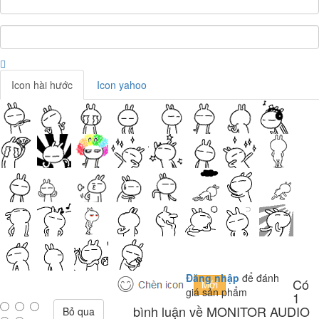
Icon hài hước
Icon yahoo
Đăng nhập
để đánh
Có
giá sản phẩm
1
bình luận về MONITOR AUDIO
Bỏ qua