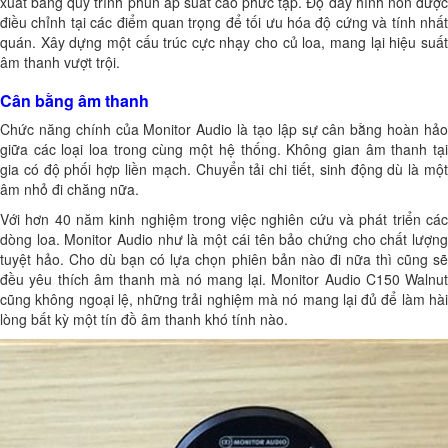
xuất bằng quy trình phun áp suất cao phức tạp. Độ dày hình nón được
điều chỉnh tại các điểm quan trọng để tối ưu hóa độ cứng và tính nhất
quán. Xây dựng một cấu trúc cực nhạy cho củ loa, mang lại hiệu suất
âm thanh vượt trội.
Cân bằng âm thanh
Chức năng chính của Monitor Audio là tạo lập sự cân bằng hoàn hảo
giữa các loại loa trong cùng một hệ thống. Không gian âm thanh tại
gia có độ phối hợp liền mạch. Chuyển tải chi tiết, sinh động dù là một
âm nhỏ đi chăng nữa.
Với hơn 40 năm kinh nghiệm trong việc nghiên cứu và phát triển các
dòng loa. Monitor Audio như là một cái tên bảo chứng cho chất lượng
tuyệt hảo. Cho dù bạn có lựa chọn phiên bản nào đi nữa thì cũng sẽ
đều yêu thích âm thanh mà nó mang lại. Monitor Audio C150 Walnut
cũng không ngoại lệ, những trải nghiệm mà nó mang lại đủ để làm hài
lòng bất kỳ một tín đồ âm thanh khó tính nào.