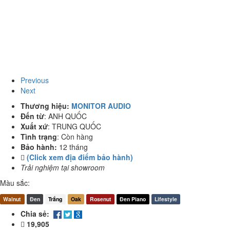
Previous
Next
Thương hiệu:
MONITOR AUDIO
Đến từ
:
ANH QUỐC
Xuất xứ
:
TRUNG QUỐC
Tình trạng
:
Còn hàng
Bảo hành:
12 tháng
(Click xem địa điểm bảo hành)
Trải nghiệm tại showroom
Màu sắc:
Walnut
Đen
Trắng
Oak
Rosenut
Đen Piano
Lifestyle
Chia sẻ:
19,905