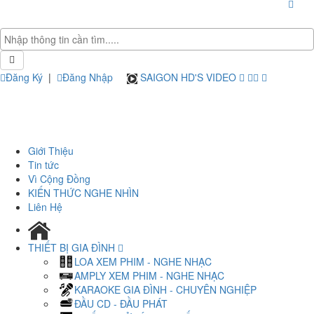
Đăng Ký
|
Đăng Nhập
SAIGON HD'S VIDEO
Giới Thiệu
Tin tức
Vì Cộng Đồng
KIẾN THỨC NGHE NHÌN
Liên Hệ
THIẾT BỊ GIA ĐÌNH
LOA XEM PHIM - NGHE NHẠC
AMPLY XEM PHIM - NGHE NHẠC
KARAOKE GIA ĐÌNH - CHUYÊN NGHIỆP
ĐẦU CD - ĐẦU PHÁT