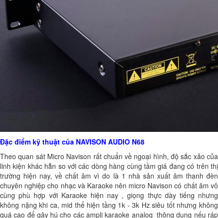
Đặc điểm kỹ thuật của NAVISON AUDIO N68
Theo quan sát Micro Navison rất chuẩn về ngoại hình, độ sắc xảo của
linh kiện khác hẵn so với các dòng hàng cùng tầm giá đang có trên thị
trường hiện nay, về chất âm vì do là 1 nhà sản xuất âm thanh đèn
chuyên nghiệp cho nhạc và Karaoke nên micro Navison có chất âm vô
cùng phù hợp với Karaoke hiện nay , giọng thực dày tiếng nhưng
không nặng khi ca, mid thể hiện tầng 1k - 3k Hz siêu tốt nhưng không
quá cao để gây hú cho các ampli karaoke analog thông dụng nếu ráp