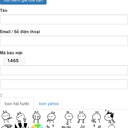
Tên
Email / Số điện thoại
Mã bảo mật
Icon hài hước
Icon yahoo