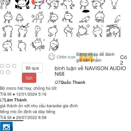
Đăng nhập
để đánh
Có
giá sản phẩm
2
bình luận về NAVISON AUDIO
Bỏ qua
N68
Gửi
QT
Quốc Thanh
Bộ micro hát hay, chống hú tốt
Trả lời
●
12/01/2024 5:16
LT
Lâm Thành
giá thành ổn với nhu cầu karaoke gia đình
tiếng mic ổn định và dày tiếng
Trả lời
●
29/07/2022 8:58