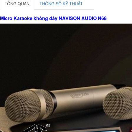
TỔNG QUAN
THÔNG SỐ KỸ THUẬT
Micro Karaoke không dây NAVISON AUDIO N68