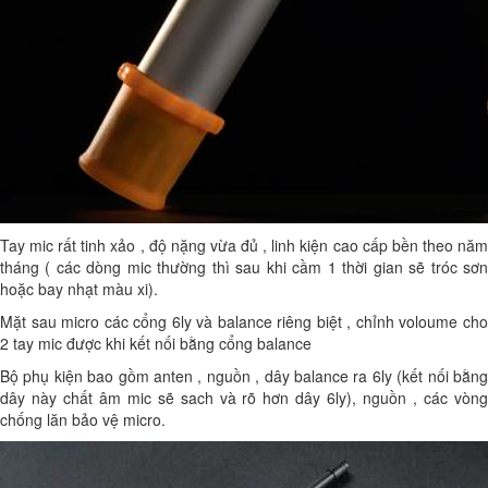
Tay mic rất tinh xảo , độ nặng vừa đủ , linh kiện cao cấp bền theo năm
tháng ( các dòng mic thường thì sau khi cầm 1 thời gian sẽ tróc sơn
hoặc bay nhạt màu xi).
Mặt sau micro các cổng 6ly và balance riêng biệt , chỉnh voloume cho
2 tay mic được khi kết nối bằng cổng balance
Bộ phụ kiện bao gồm anten , nguồn , dây balance ra 6ly (kết nối bằng
dây này chất âm mic sẽ sach và rõ hơn dây 6ly), nguồn , các vòng
chống lăn bảo vệ micro.