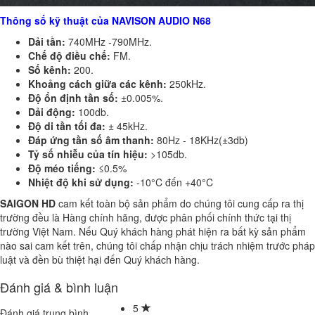
Thông số kỹ thuật của NAVISON AUDIO N68
Dải tần:
740MHz -790MHz.
Chế độ điều chế:
FM.
Số kênh:
200.
Khoảng cách giữa các kênh:
250kHz.
Độ ổn định tần số:
±0.005%.
Dải động:
100db.
Độ di tần tối đa:
± 45kHz.
Đáp ứng tần số âm thanh:
80Hz - 18KHz(±3db)
Tỷ số nhiễu của tín hiệu:
>105db.
Độ méo tiếng:
≤0.5%
Nhiệt độ khi sử dụng:
-10°C đến +40°C
SAIGON HD
cam kết toàn bộ sản phẩm do chúng tôi cung cấp ra thị
trường đều là Hàng chính hãng, được phân phối chính thức tại thị
trường Việt Nam. Nếu Quý khách hàng phát hiện ra bất kỳ sản phẩm
nào sai cam kết trên, chúng tôi chấp nhận chịu trách nhiệm trước pháp
luật và đền bù thiệt hại đến Quý khách hàng.
Đánh giá & bình luận
5
Đánh giá trung bình