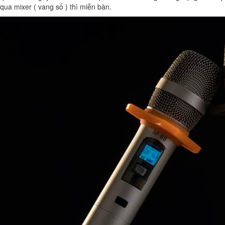
qua mixer ( vang số ) thì miễn bàn.