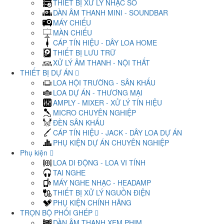
THIẾT BỊ XỬ LÝ NHẠC SỐ
DÀN ÂM THANH MINI - SOUNDBAR
MÁY CHIẾU
MÀN CHIẾU
CÁP TÍN HIỆU - DÂY LOA HOME
THIẾT BỊ LƯU TRỮ
XỬ LÝ ÂM THANH - NỘI THẤT
THIẾT BỊ DỰ ÁN
LOA HỘI TRƯỜNG - SÂN KHẤU
LOA DỰ ÁN - THƯƠNG MẠI
AMPLY - MIXER - XỬ LÝ TÍN HIỆU
MICRO CHUYÊN NGHIỆP
ĐÈN SÂN KHẤU
CÁP TÍN HIỆU - JACK - DÂY LOA DỰ ÁN
PHỤ KIỆN DỰ ÁN CHUYÊN NGHIỆP
Phụ kiện
LOA DI ĐỘNG - LOA VI TÍNH
TAI NGHE
MÁY NGHE NHẠC - HEADAMP
THIẾT BỊ XỬ LÝ NGUỒN ĐIỆN
PHỤ KIỆN CHÍNH HÃNG
TRỌN BỘ PHỐI GHÉP
DÀN ÂM THANH XEM PHIM