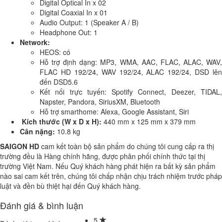
Digital Optical In x 02
Digital Coaxial In x 01
Audio Output: 1 (Speaker A / B)
Headphone Out: 1
Network:
HEOS: có
Hỗ trợ định dạng: MP3, WMA, AAC, FLAC, ALAC, WAV,
FLAC HD 192/24, WAV 192/24, ALAC 192/24, DSD lên
đến DSD5.6
Kết nối trực tuyến: Spotify Connect, Deezer, TIDAL,
Napster, Pandora, SiriusXM, Bluetooth
Hỗ trợ smarthome: Alexa, Google Assistant, Siri
Kích thước (W x D x H):
440 mm x 125 mm x 379 mm
Cân nặng:
10.8 kg
SAIGON HD
cam kết toàn bộ sản phẩm do chúng tôi cung cấp ra thị
trường đều là Hàng chính hãng, được phân phối chính thức tại thị
trường Việt Nam. Nếu Quý khách hàng phát hiện ra bất kỳ sản phẩm
nào sai cam kết trên, chúng tôi chấp nhận chịu trách nhiệm trước pháp
luật và đền bù thiệt hại đến Quý khách hàng.
Đánh giá & bình luận
5