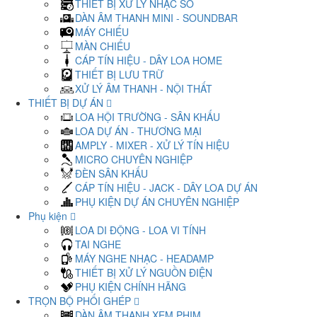
THIẾT BỊ XỬ LÝ NHẠC SỐ
DÀN ÂM THANH MINI - SOUNDBAR
MÁY CHIẾU
MÀN CHIẾU
CÁP TÍN HIỆU - DÂY LOA HOME
THIẾT BỊ LƯU TRỮ
XỬ LÝ ÂM THANH - NỘI THẤT
THIẾT BỊ DỰ ÁN
LOA HỘI TRƯỜNG - SÂN KHẤU
LOA DỰ ÁN - THƯƠNG MẠI
AMPLY - MIXER - XỬ LÝ TÍN HIỆU
MICRO CHUYÊN NGHIỆP
ĐÈN SÂN KHẤU
CÁP TÍN HIỆU - JACK - DÂY LOA DỰ ÁN
PHỤ KIỆN DỰ ÁN CHUYÊN NGHIỆP
Phụ kiện
LOA DI ĐỘNG - LOA VI TÍNH
TAI NGHE
MÁY NGHE NHẠC - HEADAMP
THIẾT BỊ XỬ LÝ NGUỒN ĐIỆN
PHỤ KIỆN CHÍNH HÃNG
TRỌN BỘ PHỐI GHÉP
DÀN ÂM THANH XEM PHIM