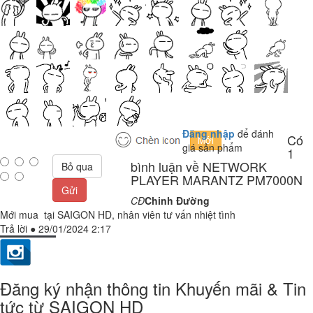
Đăng nhập
để đánh
Có
giá sản phẩm
1
bình luận về NETWORK
Bỏ qua
PLAYER MARANTZ PM7000N
Gửi
CĐ
Chinh Đường
Mới mua tại SAIGON HD, nhân viên tư vấn nhiệt tình
Trả lời
●
29/01/2024 2:17
Đăng ký nhận thông tin Khuyến mãi & Tin
tức từ SAIGON HD