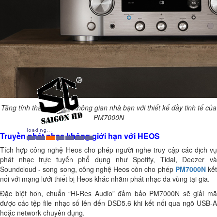
Tăng tính thẩm mỹ cho không gian nhà bạn với thiết kế đầy tinh tế của
PM7000N
Truyền phát nhạc không giới hạn với HEOS
Tích hợp công nghệ Heos cho phép người nghe truy cập các dịch vụ
phát nhạc trực tuyến phổ dụng như Spotify, Tidal, Deezer và
Soundcloud - song song, công nghệ Heos còn cho phép
PM7000N
kế
nối với mạng lưới thiết bị Heos khác nhằm phát nhạc đa vùng tại gia.
Đặc biệt hơn, chuẩn “Hi-Res Audio” đảm bảo PM7000N sẽ giải mã
được các tệp file nhạc số lên đến DSD5.6 khi kết nối qua ngõ USB-A
hoặc network chuyên dụng.