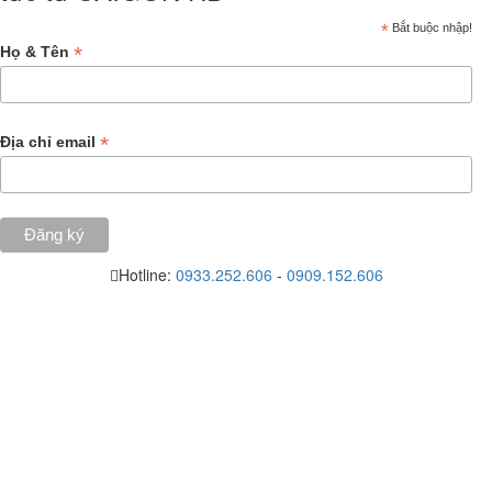
*
Bắt buộc nhập!
*
Họ & Tên
*
Địa chỉ email
Hotline:
0933.252.606
-
0909.152.606