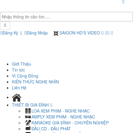
Đăng Ký
|
Đăng Nhập
SAIGON HD'S VIDEO
Giới Thiệu
Tin tức
Vì Cộng Đồng
KIẾN THỨC NGHE NHÌN
Liên Hệ
THIẾT BỊ GIA ĐÌNH
LOA XEM PHIM - NGHE NHẠC
AMPLY XEM PHIM - NGHE NHẠC
KARAOKE GIA ĐÌNH - CHUYÊN NGHIỆP
ĐẦU CD - ĐẦU PHÁT