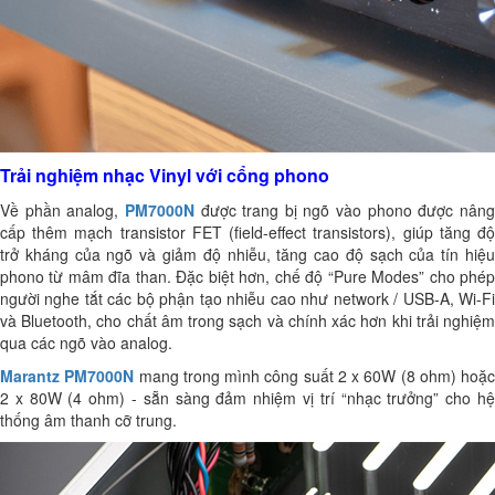
Trải nghiệm nhạc Vinyl với cổng phono
Về phần analog,
PM7000N
được trang bị ngõ vào phono được nân
cấp thêm mạch transistor FET (field-effect transistors), giúp tăng độ
trở kháng của ngõ và giảm độ nhiễu, tăng cao độ sạch của tín hiệu
phono từ mâm đĩa than.
Đặc biệt hơn, chế độ “Pure Modes” cho phé
người nghe tắt các bộ phận tạo nhiễu cao như network / USB-A, Wi-Fi
và Bluetooth, cho chất âm trong sạch và chính xác hơn khi trải nghiệm
qua các ngõ vào analog.
Marantz PM7000N
mang trong mình công suất 2 x 60W (8 ohm) hoặc
2 x 80W (4 ohm) - sẵn sàng đảm nhiệm vị trí “nhạc trưởng” cho hệ
thống âm thanh cỡ trung.