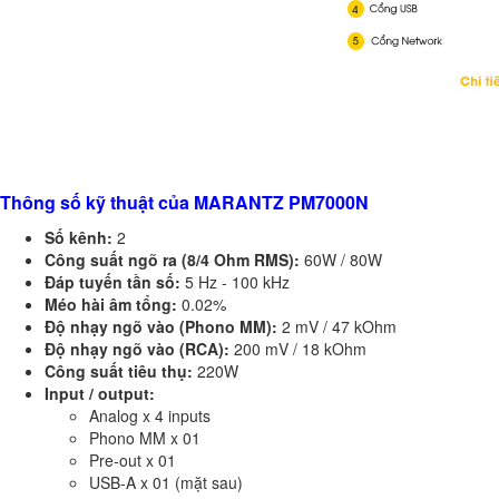
Thông số kỹ thuật của MARANTZ PM7000N
Số kênh:
2
Công suất ngõ ra (8/4 Ohm RMS):
60W / 80W
Đáp tuyến tần số:
5 Hz - 100 kHz
Méo hài âm tổng:
0.02%
Độ nhạy ngõ vào (Phono MM):
2 mV / 47 kOhm
Độ nhạy ngõ vào (RCA):
200 mV / 18 kOhm
Công suất tiêu thụ:
220W
Input / output:
Analog x 4 inputs
Phono MM x 01
Pre-out x 01
USB-A x 01 (mặt sau)