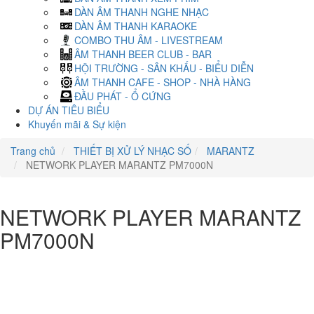
DÀN ÂM THANH NGHE NHẠC
DÀN ÂM THANH KARAOKE
COMBO THU ÂM - LIVESTREAM
ÂM THANH BEER CLUB - BAR
HỘI TRƯỜNG - SÂN KHẤU - BIỂU DIỄN
ÂM THANH CAFE - SHOP - NHÀ HÀNG
ĐẦU PHÁT - Ổ CỨNG
DỰ ÁN TIÊU BIỂU
Khuyến mãi & Sự kiện
Trang chủ
THIẾT BỊ XỬ LÝ NHẠC SỐ
MARANTZ
NETWORK PLAYER MARANTZ PM7000N
NETWORK PLAYER MARANTZ
PM7000N