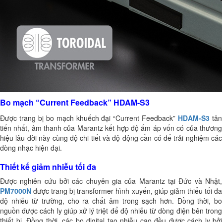
Bo mạch “Current Feedback” HDAM-S3
Được trang bị bo mạch khuếch đại “Current Feedback”
HDAM-S3
tâ
tiến nhất, âm thanh của Marantz kết hợp độ ấm áp vốn có của thương
hiệu lâu đời này cùng độ chi tiết và độ động cần có để trải nghiệm các
dòng nhạc hiện đại.
Thiết kế giảm nhiễu tối đa
Được nghiên cứu bởi các chuyên gia của Marantz tại Đức và Nhật,
PM7000N
được trang bị transformer hình xuyến, giúp giảm thiểu tối đa
độ nhiễu từ trường, cho ra chất âm trong sạch hơn. Đồng thời, bo
nguồn được cách ly giúp xử lý triệt để độ nhiễu từ dòng điện bên trong
thiết bị. Đồng thời, các bo digital tạo nhiễu cao đều được cách ly bởi