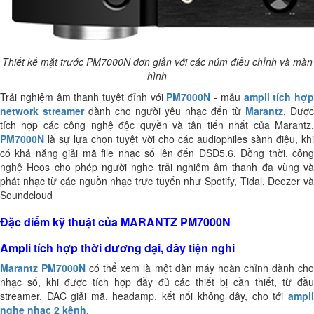
Thiết kế mặt trước PM7000N đơn giản với các núm điều chỉnh và màn
hình
Trải nghiệm âm thanh tuyệt đỉnh với
PM7000N
- mẫu
ampli tích hợp
network streamer
dành cho người yêu nhạc đến từ
Marantz
. Được
tích hợp các công nghệ độc quyền và tân tiến nhất của Marantz,
PM7000N
là sự lựa chọn tuyệt vời cho các audiophiles sành điệu, khi
có khả năng giải mã file nhạc số lên đến DSD5.6. Đồng thời, công
nghệ Heos cho phép người nghe trải nghiệm âm thanh đa vùng và
phát nhạc từ các nguồn nhạc trực tuyến như Spotify, Tidal, Deezer và
Soundcloud
Đặc điểm kỹ thuật của MARANTZ PM7000N
Ampli tích hợp thời đương đại, đầy tiện nghi
Marantz PM7000N
có thể xem là một dàn máy hoàn chỉnh dành ch
nhạc số, khi được tích hợp đầy đủ các thiết bị cần thiết, từ đầu
streamer, DAC giải mã, headamp, kết nối không dây, cho tới
ampli
nghe nhạc 2 kênh
.