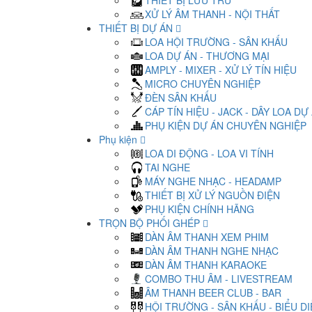
THIẾT BỊ LƯU TRỮ
XỬ LÝ ÂM THANH - NỘI THẤT
THIẾT BỊ DỰ ÁN
LOA HỘI TRƯỜNG - SÂN KHẤU
LOA DỰ ÁN - THƯƠNG MẠI
AMPLY - MIXER - XỬ LÝ TÍN HIỆU
MICRO CHUYÊN NGHIỆP
ĐÈN SÂN KHẤU
CÁP TÍN HIỆU - JACK - DÂY LOA DỰ
PHỤ KIỆN DỰ ÁN CHUYÊN NGHIỆP
Phụ kiện
LOA DI ĐỘNG - LOA VI TÍNH
TAI NGHE
MÁY NGHE NHẠC - HEADAMP
THIẾT BỊ XỬ LÝ NGUỒN ĐIỆN
PHỤ KIỆN CHÍNH HÃNG
TRỌN BỘ PHỐI GHÉP
DÀN ÂM THANH XEM PHIM
DÀN ÂM THANH NGHE NHẠC
DÀN ÂM THANH KARAOKE
COMBO THU ÂM - LIVESTREAM
ÂM THANH BEER CLUB - BAR
HỘI TRƯỜNG - SÂN KHẤU - BIỂU D