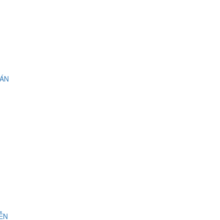
 ÁN
IỄN