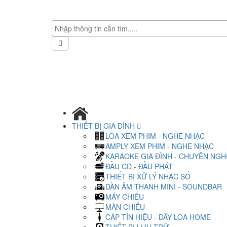
THIẾT BỊ GIA ĐÌNH
LOA XEM PHIM - NGHE NHẠC
AMPLY XEM PHIM - NGHE NHẠC
KARAOKE GIA ĐÌNH - CHUYÊN NGH
ĐẦU CD - ĐẦU PHÁT
THIẾT BỊ XỬ LÝ NHẠC SỐ
DÀN ÂM THANH MINI - SOUNDBAR
MÁY CHIẾU
MÀN CHIẾU
CÁP TÍN HIỆU - DÂY LOA HOME