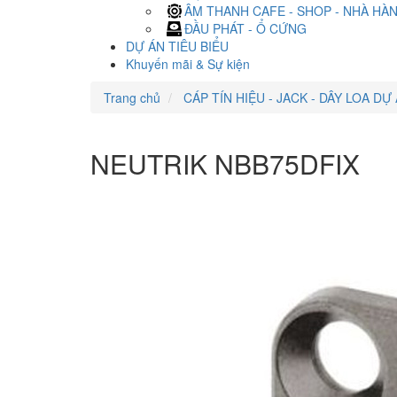
ÂM THANH CAFE - SHOP - NHÀ HÀ
ĐẦU PHÁT - Ổ CỨNG
DỰ ÁN TIÊU BIỂU
Khuyến mãi & Sự kiện
Trang chủ
CÁP TÍN HIỆU - JACK - DÂY LOA DỰ
NEUTRIK NBB75DFIX