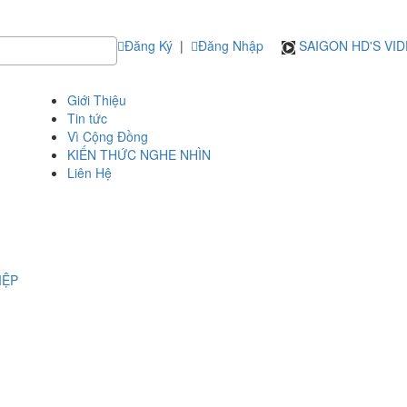
Đăng Ký
|
Đăng Nhập
SAIGON HD'S VI
Giới Thiệu
Tin tức
Vì Cộng Đồng
KIẾN THỨC NGHE NHÌN
Liên Hệ
IỆP