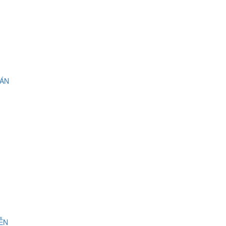
 ÁN
IỄN