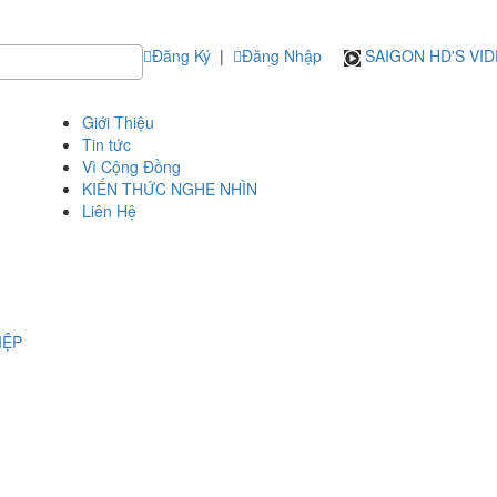
Đăng Ký
|
Đăng Nhập
SAIGON HD'S VI
Giới Thiệu
Tin tức
Vì Cộng Đồng
KIẾN THỨC NGHE NHÌN
Liên Hệ
IỆP