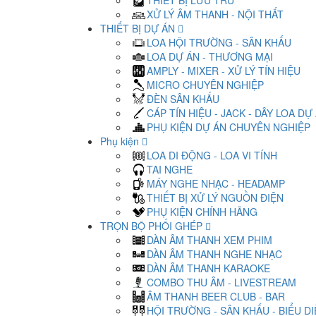
THIẾT BỊ LƯU TRỮ
XỬ LÝ ÂM THANH - NỘI THẤT
THIẾT BỊ DỰ ÁN
LOA HỘI TRƯỜNG - SÂN KHẤU
LOA DỰ ÁN - THƯƠNG MẠI
AMPLY - MIXER - XỬ LÝ TÍN HIỆU
MICRO CHUYÊN NGHIỆP
ĐÈN SÂN KHẤU
CÁP TÍN HIỆU - JACK - DÂY LOA DỰ
PHỤ KIỆN DỰ ÁN CHUYÊN NGHIỆP
Phụ kiện
LOA DI ĐỘNG - LOA VI TÍNH
TAI NGHE
MÁY NGHE NHẠC - HEADAMP
THIẾT BỊ XỬ LÝ NGUỒN ĐIỆN
PHỤ KIỆN CHÍNH HÃNG
TRỌN BỘ PHỐI GHÉP
DÀN ÂM THANH XEM PHIM
DÀN ÂM THANH NGHE NHẠC
DÀN ÂM THANH KARAOKE
COMBO THU ÂM - LIVESTREAM
ÂM THANH BEER CLUB - BAR
HỘI TRƯỜNG - SÂN KHẤU - BIỂU D