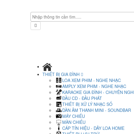
THIẾT BỊ GIA ĐÌNH
LOA XEM PHIM - NGHE NHẠC
AMPLY XEM PHIM - NGHE NHẠC
KARAOKE GIA ĐÌNH - CHUYÊN NGH
ĐẦU CD - ĐẦU PHÁT
THIẾT BỊ XỬ LÝ NHẠC SỐ
DÀN ÂM THANH MINI - SOUNDBAR
MÁY CHIẾU
MÀN CHIẾU
CÁP TÍN HIỆU - DÂY LOA HOME