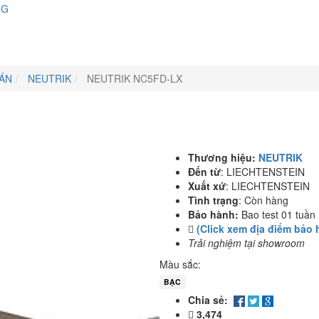
NG
 ÁN
NEUTRIK
NEUTRIK NC5FD-LX
Thương hiệu:
NEUTRIK
Đến từ
:
LIECHTENSTEIN
Xuất xứ
:
LIECHTENSTEIN
Tình trạng
:
Còn hàng
Bảo hành:
Bao test 01 tuần
(Click xem địa điểm bảo 
Trải nghiệm tại showroom
Màu sắc:
BẠC
Chia sẻ:
3,474