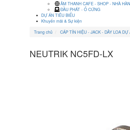
ÂM THANH CAFE - SHOP - NHÀ HÀ
ĐẦU PHÁT - Ổ CỨNG
DỰ ÁN TIÊU BIỂU
Khuyến mãi & Sự kiện
Trang chủ
CÁP TÍN HIỆU - JACK - DÂY LOA DỰ
NEUTRIK NC5FD-LX