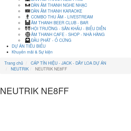
DÀN ÂM THANH NGHE NHẠC
DÀN ÂM THANH KARAOKE
COMBO THU ÂM - LIVESTREAM
ÂM THANH BEER CLUB - BAR
HỘI TRƯỜNG - SÂN KHẤU - BIỂU DIỄN
ÂM THANH CAFE - SHOP - NHÀ HÀNG
ĐẦU PHÁT - Ổ CỨNG
DỰ ÁN TIÊU BIỂU
Khuyến mãi & Sự kiện
Trang chủ
CÁP TÍN HIỆU - JACK - DÂY LOA DỰ ÁN
NEUTRIK
NEUTRIK NE8FF
NEUTRIK NE8FF