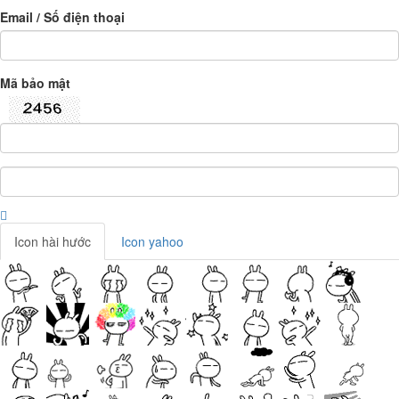
Email / Số điện thoại
Mã bảo mật
Icon hài hước
Icon yahoo