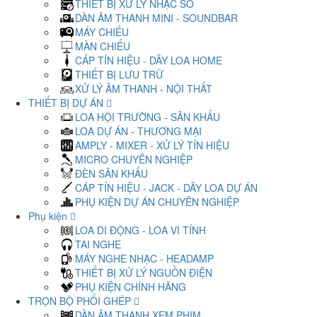
THIẾT BỊ XỬ LÝ NHẠC SỐ
DÀN ÂM THANH MINI - SOUNDBAR
MÁY CHIẾU
MÀN CHIẾU
CÁP TÍN HIỆU - DÂY LOA HOME
THIẾT BỊ LƯU TRỮ
XỬ LÝ ÂM THANH - NỘI THẤT
THIẾT BỊ DỰ ÁN
LOA HỘI TRƯỜNG - SÂN KHẤU
LOA DỰ ÁN - THƯƠNG MẠI
AMPLY - MIXER - XỬ LÝ TÍN HIỆU
MICRO CHUYÊN NGHIỆP
ĐÈN SÂN KHẤU
CÁP TÍN HIỆU - JACK - DÂY LOA DỰ ÁN
PHỤ KIỆN DỰ ÁN CHUYÊN NGHIỆP
Phụ kiện
LOA DI ĐỘNG - LOA VI TÍNH
TAI NGHE
MÁY NGHE NHẠC - HEADAMP
THIẾT BỊ XỬ LÝ NGUỒN ĐIỆN
PHỤ KIỆN CHÍNH HÃNG
TRỌN BỘ PHỐI GHÉP
DÀN ÂM THANH XEM PHIM