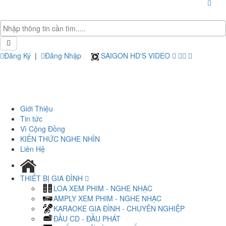
Đăng Ký
|
Đăng Nhập
SAIGON HD'S VIDEO
Giới Thiệu
Tin tức
Vì Cộng Đồng
KIẾN THỨC NGHE NHÌN
Liên Hệ
THIẾT BỊ GIA ĐÌNH
LOA XEM PHIM - NGHE NHẠC
AMPLY XEM PHIM - NGHE NHẠC
KARAOKE GIA ĐÌNH - CHUYÊN NGHIỆP
ĐẦU CD - ĐẦU PHÁT