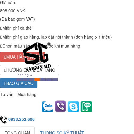
Giá bán:
808.000 VNĐ
(Đã bao gồm VAT)
Miễn phí cà thẻ
Miễn phí giao hàng, lắp đặt nội thành (đơn hàng > 1 triệu)
Chọn màu sản phẩm trước khi mua hàng
MUA HÀNG NGAY
HƯỚNG DẪN MUA HÀNG
BÁO GIÁ CAO
Tư vấn - Mua hàng
0933.252.606
TỔNG QUAN
THÔNG SỐ KỸ THUẬT