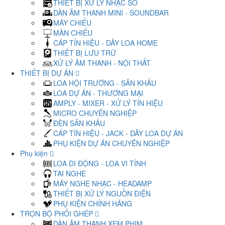
THIẾT BỊ XỬ LÝ NHẠC SỐ
DÀN ÂM THANH MINI - SOUNDBAR
MÁY CHIẾU
MÀN CHIẾU
CÁP TÍN HIỆU - DÂY LOA HOME
THIẾT BỊ LƯU TRỮ
XỬ LÝ ÂM THANH - NỘI THẤT
THIẾT BỊ DỰ ÁN
LOA HỘI TRƯỜNG - SÂN KHẤU
LOA DỰ ÁN - THƯƠNG MẠI
AMPLY - MIXER - XỬ LÝ TÍN HIỆU
MICRO CHUYÊN NGHIỆP
ĐÈN SÂN KHẤU
CÁP TÍN HIỆU - JACK - DÂY LOA DỰ ÁN
PHỤ KIỆN DỰ ÁN CHUYÊN NGHIỆP
Phụ kiện
LOA DI ĐỘNG - LOA VI TÍNH
TAI NGHE
MÁY NGHE NHẠC - HEADAMP
THIẾT BỊ XỬ LÝ NGUỒN ĐIỆN
PHỤ KIỆN CHÍNH HÃNG
TRỌN BỘ PHỐI GHÉP
DÀN ÂM THANH XEM PHIM