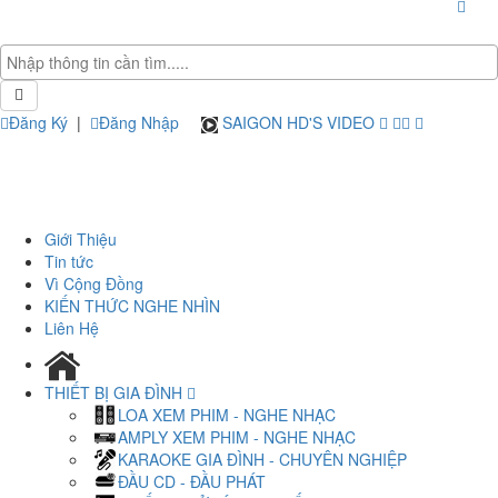
Đăng Ký
|
Đăng Nhập
SAIGON HD'S VIDEO
Giới Thiệu
Tin tức
Vì Cộng Đồng
KIẾN THỨC NGHE NHÌN
Liên Hệ
THIẾT BỊ GIA ĐÌNH
LOA XEM PHIM - NGHE NHẠC
AMPLY XEM PHIM - NGHE NHẠC
KARAOKE GIA ĐÌNH - CHUYÊN NGHIỆP
ĐẦU CD - ĐẦU PHÁT