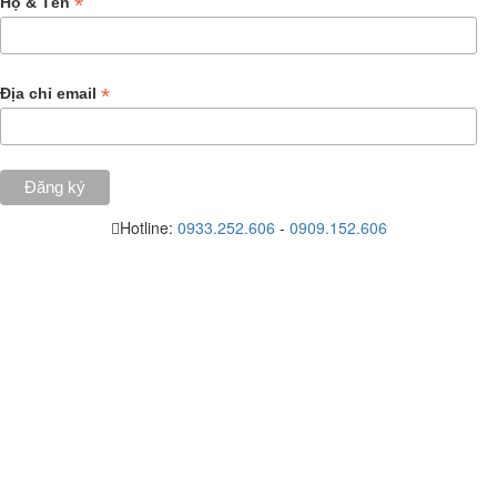
*
Họ & Tên
*
Địa chỉ email
Hotline:
0933.252.606
-
0909.152.606