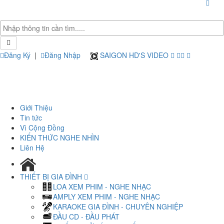
Đăng Ký
|
Đăng Nhập
SAIGON HD'S VIDEO
Giới Thiệu
Tin tức
Vì Cộng Đồng
KIẾN THỨC NGHE NHÌN
Liên Hệ
THIẾT BỊ GIA ĐÌNH
LOA XEM PHIM - NGHE NHẠC
AMPLY XEM PHIM - NGHE NHẠC
KARAOKE GIA ĐÌNH - CHUYÊN NGHIỆP
ĐẦU CD - ĐẦU PHÁT