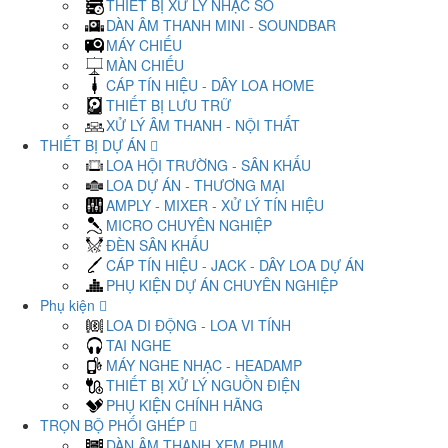
THIẾT BỊ XỬ LÝ NHẠC SỐ
DÀN ÂM THANH MINI - SOUNDBAR
MÁY CHIẾU
MÀN CHIẾU
CÁP TÍN HIỆU - DÂY LOA HOME
THIẾT BỊ LƯU TRỮ
XỬ LÝ ÂM THANH - NỘI THẤT
THIẾT BỊ DỰ ÁN
LOA HỘI TRƯỜNG - SÂN KHẤU
LOA DỰ ÁN - THƯƠNG MẠI
AMPLY - MIXER - XỬ LÝ TÍN HIỆU
MICRO CHUYÊN NGHIỆP
ĐÈN SÂN KHẤU
CÁP TÍN HIỆU - JACK - DÂY LOA DỰ ÁN
PHỤ KIỆN DỰ ÁN CHUYÊN NGHIỆP
Phụ kiện
LOA DI ĐỘNG - LOA VI TÍNH
TAI NGHE
MÁY NGHE NHẠC - HEADAMP
THIẾT BỊ XỬ LÝ NGUỒN ĐIỆN
PHỤ KIỆN CHÍNH HÃNG
TRỌN BỘ PHỐI GHÉP
DÀN ÂM THANH XEM PHIM