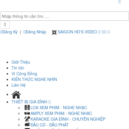
Đăng Ký
|
Đăng Nhập
SAIGON HD'S VIDEO
Giới Thiệu
Tin tức
Vì Cộng Đồng
KIẾN THỨC NGHE NHÌN
Liên Hệ
THIẾT BỊ GIA ĐÌNH
LOA XEM PHIM - NGHE NHẠC
AMPLY XEM PHIM - NGHE NHẠC
KARAOKE GIA ĐÌNH - CHUYÊN NGHIỆP
ĐẦU CD - ĐẦU PHÁT