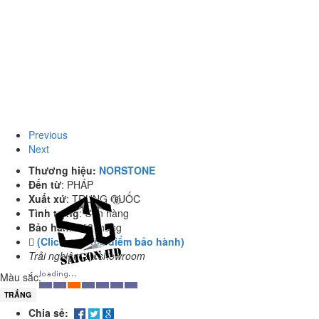
Previous
Next
Thương hiệu:
NORSTONE
Đến từ
:
PHÁP
Xuất xứ
:
TRUNG QUỐC
Tình trạng
:
Còn hàng
Bảo hành:
03 tháng
(Click xem địa điểm bảo hành)
Trải nghiệm tại showroom
Màu sắc:
TRẮNG
Chia sẻ: