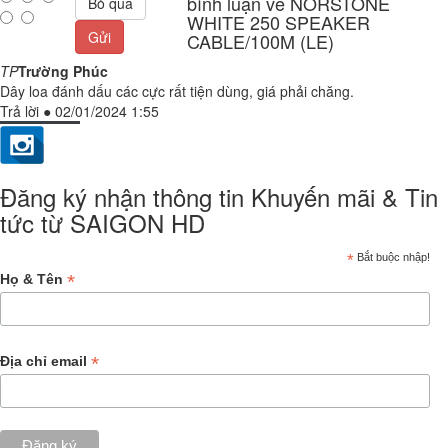
bình luận về NORSTONE
Bỏ qua
WHITE 250 SPEAKER
Gửi
CABLE/100M (LE)
TP
Trường Phúc
Dây loa đánh dấu các cực rất tiện dùng, giá phải chăng.
Trả lời
●
02/01/2024 1:55
Đăng ký nhận thông tin Khuyến mãi & Tin
tức từ SAIGON HD
*
Bắt buộc nhập!
*
Họ & Tên
*
Địa chỉ email