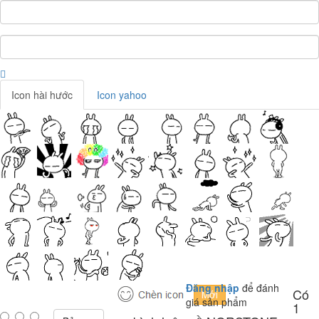
Icon hài hước
Icon yahoo
Đăng nhập
để đánh
Có
giá sản phẩm
1