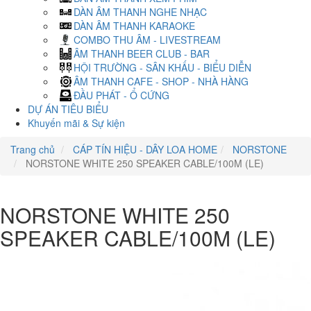
DÀN ÂM THANH NGHE NHẠC
DÀN ÂM THANH KARAOKE
COMBO THU ÂM - LIVESTREAM
ÂM THANH BEER CLUB - BAR
HỘI TRƯỜNG - SÂN KHẤU - BIỂU DIỄN
ÂM THANH CAFE - SHOP - NHÀ HÀNG
ĐẦU PHÁT - Ổ CỨNG
DỰ ÁN TIÊU BIỂU
Khuyến mãi & Sự kiện
Trang chủ
CÁP TÍN HIỆU - DÂY LOA HOME
NORSTONE
NORSTONE WHITE 250 SPEAKER CABLE/100M (LE)
NORSTONE WHITE 250
SPEAKER CABLE/100M (LE)