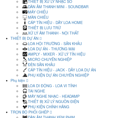
THIẾT BỊ XỬ LÝ NHẠC SỐ
DÀN ÂM THANH MINI - SOUNDBAR
MÁY CHIẾU
MÀN CHIẾU
CÁP TÍN HIỆU - DÂY LOA HOME
THIẾT BỊ LƯU TRỮ
XỬ LÝ ÂM THANH - NỘI THẤT
THIẾT BỊ DỰ ÁN
LOA HỘI TRƯỜNG - SÂN KHẤU
LOA DỰ ÁN - THƯƠNG MẠI
AMPLY - MIXER - XỬ LÝ TÍN HIỆU
MICRO CHUYÊN NGHIỆP
ĐÈN SÂN KHẤU
CÁP TÍN HIỆU - JACK - DÂY LOA DỰ ÁN
PHỤ KIỆN DỰ ÁN CHUYÊN NGHIỆP
Phụ kiện
LOA DI ĐỘNG - LOA VI TÍNH
TAI NGHE
MÁY NGHE NHẠC - HEADAMP
THIẾT BỊ XỬ LÝ NGUỒN ĐIỆN
PHỤ KIỆN CHÍNH HÃNG
TRỌN BỘ PHỐI GHÉP
DÀN ÂM THANH XEM PHIM