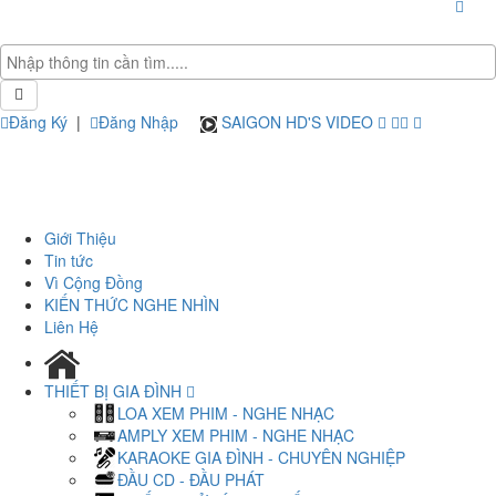
Đăng Ký
|
Đăng Nhập
SAIGON HD'S VIDEO
Giới Thiệu
Tin tức
Vì Cộng Đồng
KIẾN THỨC NGHE NHÌN
Liên Hệ
THIẾT BỊ GIA ĐÌNH
LOA XEM PHIM - NGHE NHẠC
AMPLY XEM PHIM - NGHE NHẠC
KARAOKE GIA ĐÌNH - CHUYÊN NGHIỆP
ĐẦU CD - ĐẦU PHÁT