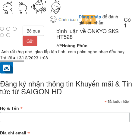
Đăng nhập
để đánh
Có
giá sản phẩm
1
bình luận về ONKYO SKS
Bỏ qua
HT528
Gửi
HP
Hoàng Phúc
Anh rất ưng nhé, giao lắp tận tình, xem phim nghe nhạc đều hay
Trả lời
●
13/12/2023 1:08
Đăng ký nhận thông tin Khuyến mãi & Tin
tức từ SAIGON HD
*
Bắt buộc nhập!
*
Họ & Tên
*
Địa chỉ email