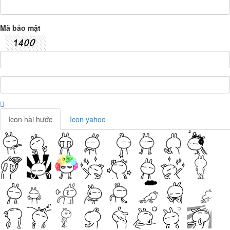
Mã bảo mật
Icon hài hước
Icon yahoo