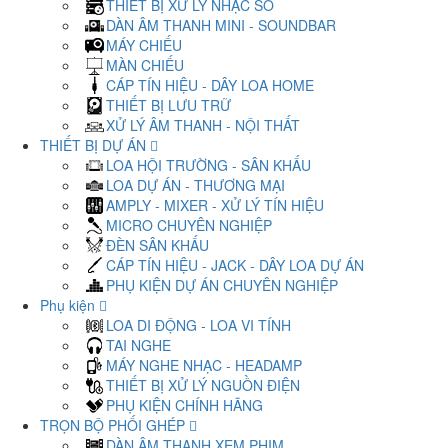
THIẾT BỊ XỬ LÝ NHẠC SỐ
DÀN ÂM THANH MINI - SOUNDBAR
MÁY CHIẾU
MÀN CHIẾU
CÁP TÍN HIỆU - DÂY LOA HOME
THIẾT BỊ LƯU TRỮ
XỬ LÝ ÂM THANH - NỘI THẤT
THIẾT BỊ DỰ ÁN
LOA HỘI TRƯỜNG - SÂN KHẤU
LOA DỰ ÁN - THƯƠNG MẠI
AMPLY - MIXER - XỬ LÝ TÍN HIỆU
MICRO CHUYÊN NGHIỆP
ĐÈN SÂN KHẤU
CÁP TÍN HIỆU - JACK - DÂY LOA DỰ ÁN
PHỤ KIỆN DỰ ÁN CHUYÊN NGHIỆP
Phụ kiện
LOA DI ĐỘNG - LOA VI TÍNH
TAI NGHE
MÁY NGHE NHẠC - HEADAMP
THIẾT BỊ XỬ LÝ NGUỒN ĐIỆN
PHỤ KIỆN CHÍNH HÃNG
TRỌN BỘ PHỐI GHÉP
DÀN ÂM THANH XEM PHIM