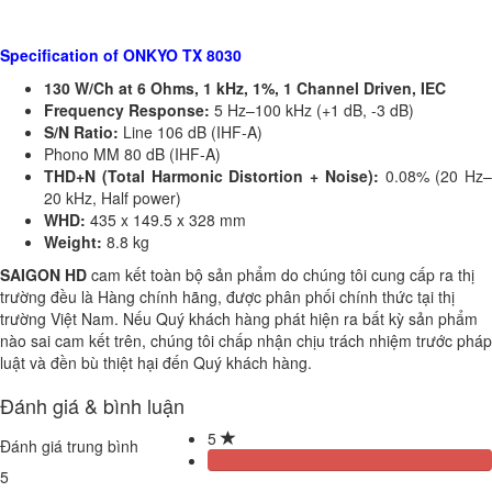
Specification of ONKYO TX 8030
130 W/Ch at 6 Ohms, 1 kHz, 1%, 1 Channel Driven, IEC
Frequency Response:
5 Hz–100 kHz (+1 dB, -3 dB)
S/N Ratio:
Line 106 dB (IHF-A)
Phono MM 80 dB (IHF-A)
THD+N (Total Harmonic Distortion + Noise):
0.08% (20 Hz–
20 kHz, Half power)
WHD:
435 x 149.5 x 328 mm
Weight:
8.8 kg
SAIGON HD
cam kết toàn bộ sản phẩm do chúng tôi cung cấp ra thị
trường đều là Hàng chính hãng, được phân phối chính thức tại thị
trường Việt Nam. Nếu Quý khách hàng phát hiện ra bất kỳ sản phẩm
nào sai cam kết trên, chúng tôi chấp nhận chịu trách nhiệm trước pháp
luật và đền bù thiệt hại đến Quý khách hàng.
Đánh giá & bình luận
5
Đánh giá trung bình
5