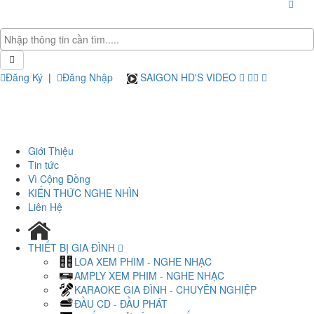
Đăng Ký
|
Đăng Nhập
SAIGON HD'S VIDEO
Giới Thiệu
Tin tức
Vì Cộng Đồng
KIẾN THỨC NGHE NHÌN
Liên Hệ
THIẾT BỊ GIA ĐÌNH
LOA XEM PHIM - NGHE NHẠC
AMPLY XEM PHIM - NGHE NHẠC
KARAOKE GIA ĐÌNH - CHUYÊN NGHIỆP
ĐẦU CD - ĐẦU PHÁT