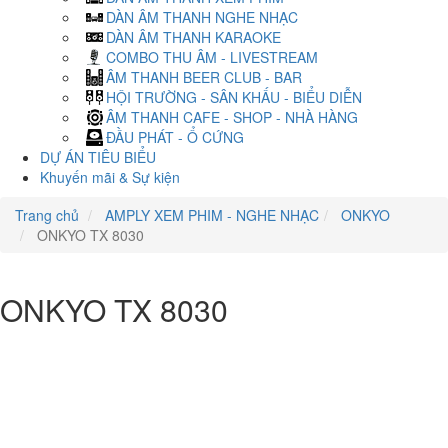
DÀN ÂM THANH NGHE NHẠC
DÀN ÂM THANH KARAOKE
COMBO THU ÂM - LIVESTREAM
ÂM THANH BEER CLUB - BAR
HỘI TRƯỜNG - SÂN KHẤU - BIỂU DIỄN
ÂM THANH CAFE - SHOP - NHÀ HÀNG
ĐẦU PHÁT - Ổ CỨNG
DỰ ÁN TIÊU BIỂU
Khuyến mãi & Sự kiện
Trang chủ
AMPLY XEM PHIM - NGHE NHẠC
ONKYO
ONKYO TX 8030
ONKYO TX 8030