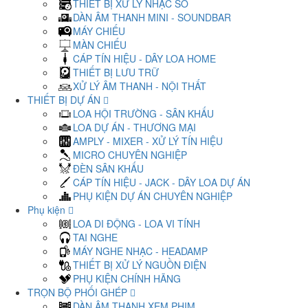
THIẾT BỊ XỬ LÝ NHẠC SỐ
DÀN ÂM THANH MINI - SOUNDBAR
MÁY CHIẾU
MÀN CHIẾU
CÁP TÍN HIỆU - DÂY LOA HOME
THIẾT BỊ LƯU TRỮ
XỬ LÝ ÂM THANH - NỘI THẤT
THIẾT BỊ DỰ ÁN
LOA HỘI TRƯỜNG - SÂN KHẤU
LOA DỰ ÁN - THƯƠNG MẠI
AMPLY - MIXER - XỬ LÝ TÍN HIỆU
MICRO CHUYÊN NGHIỆP
ĐÈN SÂN KHẤU
CÁP TÍN HIỆU - JACK - DÂY LOA DỰ ÁN
PHỤ KIỆN DỰ ÁN CHUYÊN NGHIỆP
Phụ kiện
LOA DI ĐỘNG - LOA VI TÍNH
TAI NGHE
MÁY NGHE NHẠC - HEADAMP
THIẾT BỊ XỬ LÝ NGUỒN ĐIỆN
PHỤ KIỆN CHÍNH HÃNG
TRỌN BỘ PHỐI GHÉP
DÀN ÂM THANH XEM PHIM