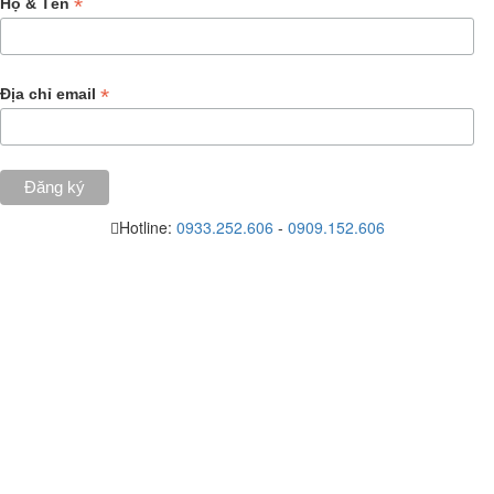
*
Họ & Tên
*
Địa chỉ email
Hotline:
0933.252.606
-
0909.152.606