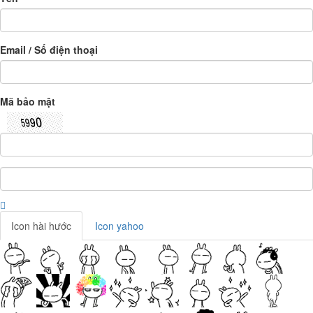
Email / Số điện thoại
Mã bảo mật
Icon hài hước
Icon yahoo