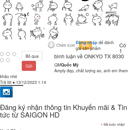
Đăng nhập
để đánh
Có
giá sản phẩm
1
bình luận về ONKYO TX 8030
Bỏ qua
QM
Quốc Mỹ
Gửi
Amply đẹp, chất lượng ao, anh em tham
khảo nhé
Trả lời
●
13/12/2023 1:14
Đăng ký nhận thông tin Khuyến mãi & Tin
tức từ SAIGON HD
*
Bắt buộc nhập!