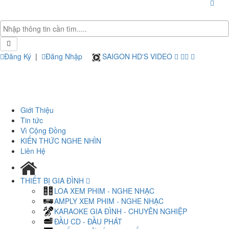
Đăng Ký
|
Đăng Nhập
SAIGON HD'S VIDEO
Giới Thiệu
Tin tức
Vì Cộng Đồng
KIẾN THỨC NGHE NHÌN
Liên Hệ
THIẾT BỊ GIA ĐÌNH
LOA XEM PHIM - NGHE NHẠC
AMPLY XEM PHIM - NGHE NHẠC
KARAOKE GIA ĐÌNH - CHUYÊN NGHIỆP
ĐẦU CD - ĐẦU PHÁT