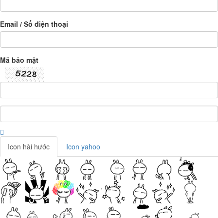
Email / Số điện thoại
Mã bảo mật
Icon hài hước
Icon yahoo