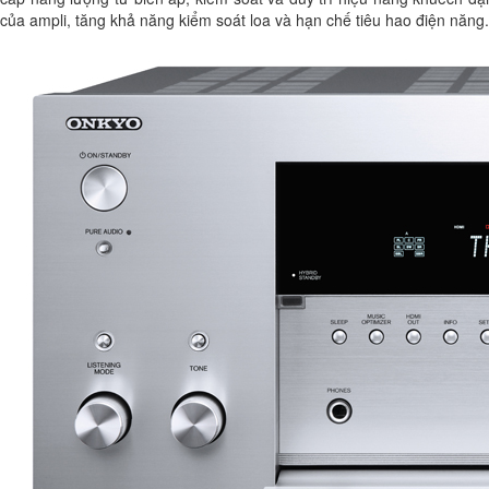
của ampli, tăng khả năng kiểm soát loa và hạn chế tiêu hao điện năng.