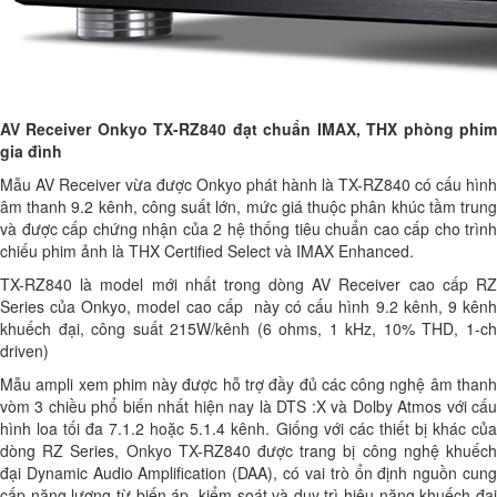
AV Receiver Onkyo TX-RZ840 đạt chuẩn IMAX, THX phòng phim
gia đình
Mẫu AV Receiver vừa được Onkyo phát hành là TX-RZ840 có cấu hình
âm thanh 9.2 kênh, công suất lớn, mức giá thuộc phân khúc tầm trung
và được cấp chứng nhận của 2 hệ thống tiêu chuẩn cao cấp cho trình
chiếu phim ảnh là THX Certified Select và IMAX Enhanced.
TX-RZ840 là model mới nhất trong dòng AV Receiver cao cấp RZ
Series của Onkyo,
model cao cấp này có cấu hình 9.2 kênh, 9 kên
khuếch đại, công suất 215W/kênh (6 ohms, 1 kHz, 10% THD, 1-ch
driven)
Mẫu ampli xem phim này được hỗ trợ đầy đủ các công nghệ âm thanh
vòm 3 chiều phổ biến nhất hiện nay là DTS :X và Dolby Atmos với cấu
hình loa tối đa 7.1.2 hoặc 5.1.4 kênh. Giống với các thiết bị khác của
dòng RZ Series, Onkyo TX-RZ840 được trang bị công nghệ khuếch
đại Dynamic Audio Amplification (DAA), có vai trò ổn định nguồn cung
cấp năng lượng từ biến áp, kiểm soát và duy trì hiệu năng khuếch đại