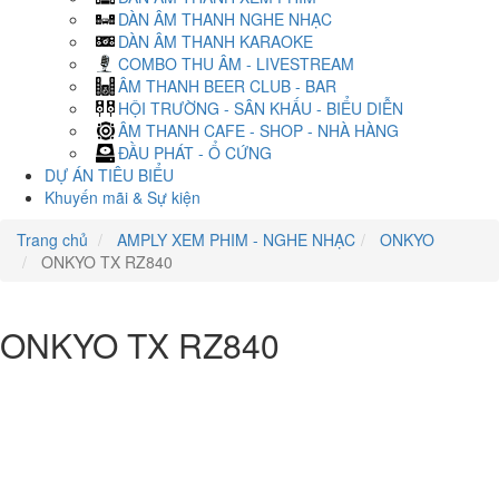
DÀN ÂM THANH NGHE NHẠC
DÀN ÂM THANH KARAOKE
COMBO THU ÂM - LIVESTREAM
ÂM THANH BEER CLUB - BAR
HỘI TRƯỜNG - SÂN KHẤU - BIỂU DIỄN
ÂM THANH CAFE - SHOP - NHÀ HÀNG
ĐẦU PHÁT - Ổ CỨNG
DỰ ÁN TIÊU BIỂU
Khuyến mãi & Sự kiện
Trang chủ
AMPLY XEM PHIM - NGHE NHẠC
ONKYO
ONKYO TX RZ840
ONKYO TX RZ840