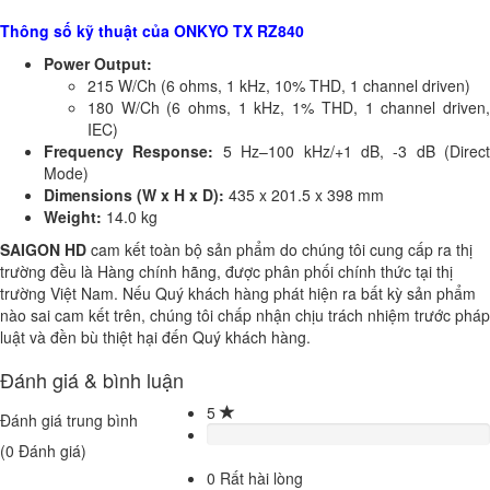
Thông số kỹ thuật của ONKYO TX RZ840
Power Output:
215 W/Ch (6 ohms, 1 kHz, 10% THD, 1 channel driven)
180 W/Ch (6 ohms, 1 kHz, 1% THD, 1 channel driven,
IEC)
Frequency Response:
5 Hz–100 kHz/+1 dB, -3 dB (Direct
Mode)
Dimensions (W x H x D):
435 x 201.5 x 398 mm
Weight:
14.0 kg
SAIGON HD
cam kết toàn bộ sản phẩm do chúng tôi cung cấp ra thị
trường đều là Hàng chính hãng, được phân phối chính thức tại thị
trường Việt Nam. Nếu Quý khách hàng phát hiện ra bất kỳ sản phẩm
nào sai cam kết trên, chúng tôi chấp nhận chịu trách nhiệm trước pháp
luật và đền bù thiệt hại đến Quý khách hàng.
Đánh giá & bình luận
5
Đánh giá trung bình
(
0
Đánh giá)
0
Rất hài lòng