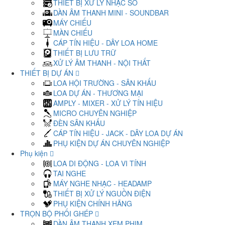
THIẾT BỊ XỬ LÝ NHẠC SỐ
DÀN ÂM THANH MINI - SOUNDBAR
MÁY CHIẾU
MÀN CHIẾU
CÁP TÍN HIỆU - DÂY LOA HOME
THIẾT BỊ LƯU TRỮ
XỬ LÝ ÂM THANH - NỘI THẤT
THIẾT BỊ DỰ ÁN
LOA HỘI TRƯỜNG - SÂN KHẤU
LOA DỰ ÁN - THƯƠNG MẠI
AMPLY - MIXER - XỬ LÝ TÍN HIỆU
MICRO CHUYÊN NGHIỆP
ĐÈN SÂN KHẤU
CÁP TÍN HIỆU - JACK - DÂY LOA DỰ ÁN
PHỤ KIỆN DỰ ÁN CHUYÊN NGHIỆP
Phụ kiện
LOA DI ĐỘNG - LOA VI TÍNH
TAI NGHE
MÁY NGHE NHẠC - HEADAMP
THIẾT BỊ XỬ LÝ NGUỒN ĐIỆN
PHỤ KIỆN CHÍNH HÃNG
TRỌN BỘ PHỐI GHÉP
DÀN ÂM THANH XEM PHIM