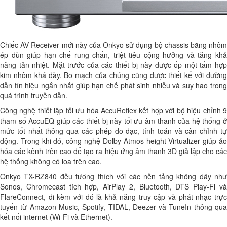
Chiếc AV Receiver mới này của Onkyo sử dụng bộ chassis bằng nhôm
ép đùn giúp hạn chế rung chấn, triệt tiêu cộng hưởng và tăng khả
năng tản nhiệt. Mặt trước của các thiết bị này được ốp một tấm hợp
kim nhôm khá dày. Bo mạch của chúng cũng được thiết kế với đường
dẫn tín hiệu ngắn nhất giúp hạn chế phát sinh nhiễu và suy hao trong
quá trình truyền dẫn.
Công nghệ thiết lập tối ưu hóa AccuReflex kết hợp với bộ hiệu chỉnh 9
tham số AccuEQ giúp các thiết bị này tối ưu âm thanh của hệ thống ở
mức tốt nhất thông qua các phép đo đạc, tính toán và cân chỉnh tự
động. Trong khi đó, công nghệ Dolby Atmos height Virtualizer giúp ảo
hóa các kênh trên cao để tạo ra hiệu ứng âm thanh 3D giả lập cho các
hệ thống không có loa trên cao.
Onkyo TX-RZ840 đều tương thích với các nền tảng không dây như
Sonos, Chromecast tích hợp, AirPlay 2, Bluetooth, DTS Play-Fi và
FlareConnect, đi kèm với đó là khả năng truy cập và phát nhạc trực
tuyến từ Amazon Music, Spotify, TIDAL, Deezer và TuneIn thông qua
kết nối internet (Wi-Fi và Ethernet).