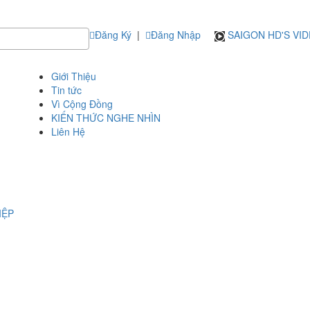
Đăng Ký
|
Đăng Nhập
SAIGON HD'S VI
Giới Thiệu
Tin tức
Vì Cộng Đồng
KIẾN THỨC NGHE NHÌN
Liên Hệ
IỆP