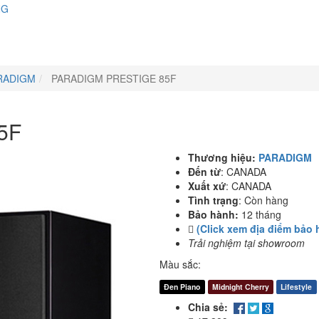
NG
RADIGM
PARADIGM PRESTIGE 85F
5F
Thương hiệu:
PARADIGM
Đến từ
:
CANADA
Xuất xứ
:
CANADA
Tình trạng
:
Còn hàng
Bảo hành:
12 tháng
(Click xem địa điểm bảo 
Trải nghiệm tại showroom
Màu sắc:
Đen Piano
Midnight Cherry
Lifestyle
Chia sẻ: