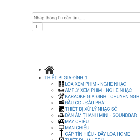
THIẾT BỊ GIA ĐÌNH
LOA XEM PHIM - NGHE NHẠC
AMPLY XEM PHIM - NGHE NHẠC
KARAOKE GIA ĐÌNH - CHUYÊN NGH
ĐẦU CD - ĐẦU PHÁT
THIẾT BỊ XỬ LÝ NHẠC SỐ
DÀN ÂM THANH MINI - SOUNDBAR
MÁY CHIẾU
MÀN CHIẾU
CÁP TÍN HIỆU - DÂY LOA HOME