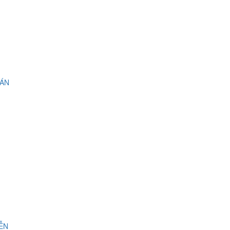
 ÁN
IỄN