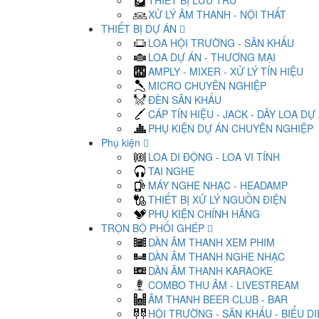
THIẾT BỊ LƯU TRỮ
XỬ LÝ ÂM THANH - NỘI THẤT
THIẾT BỊ DỰ ÁN
LOA HỘI TRƯỜNG - SÂN KHẤU
LOA DỰ ÁN - THƯƠNG MẠI
AMPLY - MIXER - XỬ LÝ TÍN HIỆU
MICRO CHUYÊN NGHIỆP
ĐÈN SÂN KHẤU
CÁP TÍN HIỆU - JACK - DÂY LOA DỰ
PHỤ KIỆN DỰ ÁN CHUYÊN NGHIỆP
Phụ kiện
LOA DI ĐỘNG - LOA VI TÍNH
TAI NGHE
MÁY NGHE NHẠC - HEADAMP
THIẾT BỊ XỬ LÝ NGUỒN ĐIỆN
PHỤ KIỆN CHÍNH HÃNG
TRỌN BỘ PHỐI GHÉP
DÀN ÂM THANH XEM PHIM
DÀN ÂM THANH NGHE NHẠC
DÀN ÂM THANH KARAOKE
COMBO THU ÂM - LIVESTREAM
ÂM THANH BEER CLUB - BAR
HỘI TRƯỜNG - SÂN KHẤU - BIỂU D