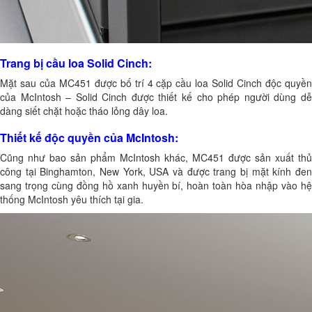
Trang bị cầu loa Solid Cinch:
Mặt sau của MC451 được bố trí 4 cặp cầu loa Solid Cinch độc quyền
của McIntosh – Solid Cinch được thiết kế cho phép người dùng dễ
dàng siết chặt hoặc tháo lỏng dây loa.
Thiết kế độc quyền của McIntosh:
Cũng như bao sản phẩm McIntosh khác, MC451 được sản xuất thủ
công tại Binghamton, New York, USA và được trang bị mặt kính đen
sang trọng cùng đồng hồ xanh huyền bí, hoàn toàn hòa nhập vào hệ
thống McIntosh yêu thích tại gia.