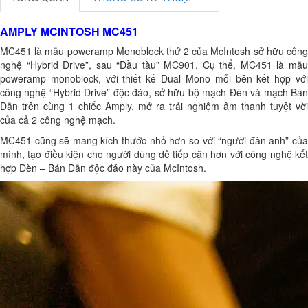
AMPLY MCINTOSH MC451
MC451 là mẫu poweramp Monoblock thứ 2 của McIntosh sở hữu công
nghệ “Hybrid Drive”, sau “Đầu tàu” MC901. Cụ thể, MC451 là mẫu
poweramp monoblock, với thiết kế Dual Mono mỗi bên kết hợp với
công nghệ “Hybrid Drive” độc đáo, sở hữu bộ mạch Đèn và mạch Bán
Dẫn trên cùng 1 chiếc Amply, mở ra trải nghiệm âm thanh tuyệt vời
của cả 2 công nghệ mạch.
MC451 cũng sẽ mang kích thước nhỏ hơn so với “người đàn anh” của
mình, tạo điều kiện cho người dùng dễ tiếp cận hơn với công nghệ kết
hợp Đèn – Bán Dẫn độc đáo này của McIntosh.