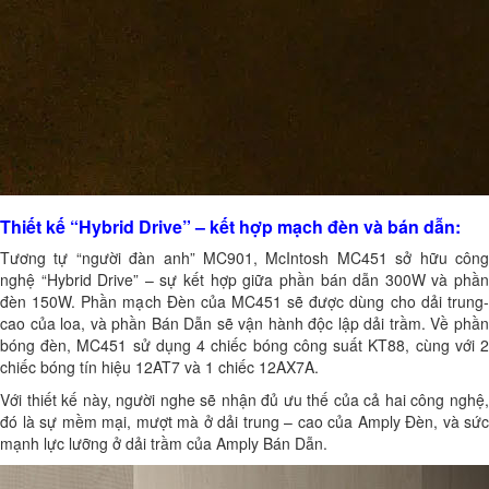
Thiết kế “Hybrid Drive” – kết hợp mạch đèn và bán dẫn:
Tương tự “người đàn anh” MC901, McIntosh MC451 sở hữu công
nghệ “Hybrid Drive” – sự kết hợp giữa phần bán dẫn 300W và phần
đèn 150W. Phần mạch Đèn của MC451 sẽ được dùng cho dải trung-
cao của loa, và phần Bán Dẫn sẽ vận hành độc lập dải trầm. Về phần
bóng đèn, MC451 sử dụng 4 chiếc bóng công suất KT88, cùng với 2
chiếc bóng tín hiệu 12AT7 và 1 chiếc 12AX7A.
Với thiết kế này, người nghe sẽ nhận đủ ưu thế của cả hai công nghệ,
đó là sự mềm mại, mượt mà ở dải trung – cao của Amply Đèn, và sức
mạnh lực lưỡng ở dải trầm của Amply Bán Dẫn.