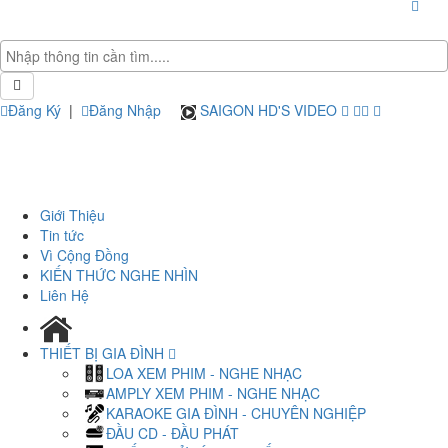
Đăng Ký
|
Đăng Nhập
SAIGON HD'S VIDEO
Giới Thiệu
Tin tức
Vì Cộng Đồng
KIẾN THỨC NGHE NHÌN
Liên Hệ
THIẾT BỊ GIA ĐÌNH
LOA XEM PHIM - NGHE NHẠC
AMPLY XEM PHIM - NGHE NHẠC
KARAOKE GIA ĐÌNH - CHUYÊN NGHIỆP
ĐẦU CD - ĐẦU PHÁT