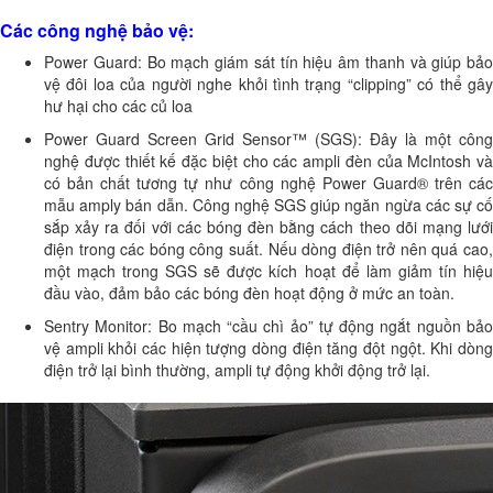
Các công nghệ bảo vệ:
Power Guard: Bo mạch giám sát tín hiệu âm thanh và giúp bảo
vệ đôi loa của người nghe khỏi tình trạng “clipping” có thể gây
hư hại cho các củ loa
Power Guard Screen Grid Sensor™ (SGS): Đây là một công
nghệ được thiết kế đặc biệt cho các ampli đèn của McIntosh và
có bản chất tương tự như công nghệ Power Guard® trên các
mẫu amply bán dẫn. Công nghệ SGS giúp ngăn ngừa các sự cố
sắp xảy ra đối với các bóng đèn bằng cách theo dõi mạng lưới
điện trong các bóng công suất. Nếu dòng điện trở nên quá cao,
một mạch trong SGS sẽ được kích hoạt để làm giảm tín hiệu
đầu vào, đảm bảo các bóng đèn hoạt động ở mức an toàn.
Sentry Monitor: Bo mạch “cầu chì ảo” tự động ngắt nguồn bảo
vệ ampli khỏi các hiện tượng dòng điện tăng đột ngột. Khi dòng
điện trở lại bình thường, ampli tự động khởi động trở lại.