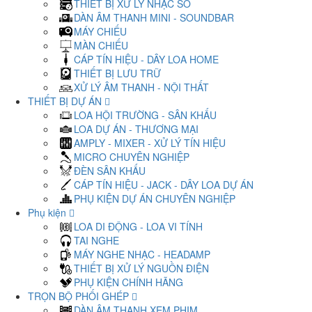
THIẾT BỊ XỬ LÝ NHẠC SỐ
DÀN ÂM THANH MINI - SOUNDBAR
MÁY CHIẾU
MÀN CHIẾU
CÁP TÍN HIỆU - DÂY LOA HOME
THIẾT BỊ LƯU TRỮ
XỬ LÝ ÂM THANH - NỘI THẤT
THIẾT BỊ DỰ ÁN
LOA HỘI TRƯỜNG - SÂN KHẤU
LOA DỰ ÁN - THƯƠNG MẠI
AMPLY - MIXER - XỬ LÝ TÍN HIỆU
MICRO CHUYÊN NGHIỆP
ĐÈN SÂN KHẤU
CÁP TÍN HIỆU - JACK - DÂY LOA DỰ ÁN
PHỤ KIỆN DỰ ÁN CHUYÊN NGHIỆP
Phụ kiện
LOA DI ĐỘNG - LOA VI TÍNH
TAI NGHE
MÁY NGHE NHẠC - HEADAMP
THIẾT BỊ XỬ LÝ NGUỒN ĐIỆN
PHỤ KIỆN CHÍNH HÃNG
TRỌN BỘ PHỐI GHÉP
DÀN ÂM THANH XEM PHIM