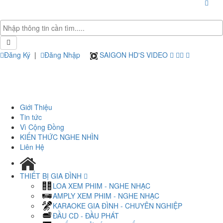
Đăng Ký
|
Đăng Nhập
SAIGON HD'S VIDEO
Giới Thiệu
Tin tức
Vì Cộng Đồng
KIẾN THỨC NGHE NHÌN
Liên Hệ
THIẾT BỊ GIA ĐÌNH
LOA XEM PHIM - NGHE NHẠC
AMPLY XEM PHIM - NGHE NHẠC
KARAOKE GIA ĐÌNH - CHUYÊN NGHIỆP
ĐẦU CD - ĐẦU PHÁT