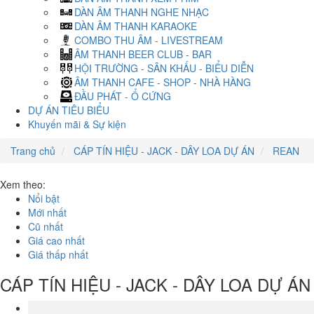
DÀN ÂM THANH NGHE NHẠC
DÀN ÂM THANH KARAOKE
COMBO THU ÂM - LIVESTREAM
ÂM THANH BEER CLUB - BAR
HỘI TRƯỜNG - SÂN KHẤU - BIỂU DIỄN
ÂM THANH CAFE - SHOP - NHÀ HÀNG
ĐẦU PHÁT - Ổ CỨNG
DỰ ÁN TIÊU BIỂU
Khuyến mãi & Sự kiện
Trang chủ
CÁP TÍN HIỆU - JACK - DÂY LOA DỰ ÁN
REAN
Xem theo:
Nổi bật
Mới nhất
Cũ nhất
Giá cao nhất
Giá thấp nhất
CÁP TÍN HIỆU - JACK - DÂY LOA DỰ ÁN