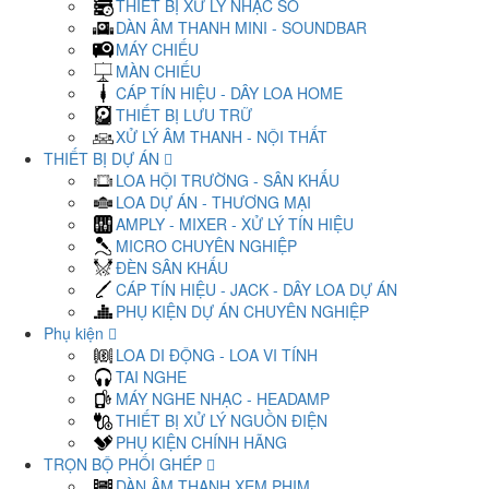
THIẾT BỊ XỬ LÝ NHẠC SỐ
DÀN ÂM THANH MINI - SOUNDBAR
MÁY CHIẾU
MÀN CHIẾU
CÁP TÍN HIỆU - DÂY LOA HOME
THIẾT BỊ LƯU TRỮ
XỬ LÝ ÂM THANH - NỘI THẤT
THIẾT BỊ DỰ ÁN
LOA HỘI TRƯỜNG - SÂN KHẤU
LOA DỰ ÁN - THƯƠNG MẠI
AMPLY - MIXER - XỬ LÝ TÍN HIỆU
MICRO CHUYÊN NGHIỆP
ĐÈN SÂN KHẤU
CÁP TÍN HIỆU - JACK - DÂY LOA DỰ ÁN
PHỤ KIỆN DỰ ÁN CHUYÊN NGHIỆP
Phụ kiện
LOA DI ĐỘNG - LOA VI TÍNH
TAI NGHE
MÁY NGHE NHẠC - HEADAMP
THIẾT BỊ XỬ LÝ NGUỒN ĐIỆN
PHỤ KIỆN CHÍNH HÃNG
TRỌN BỘ PHỐI GHÉP
DÀN ÂM THANH XEM PHIM