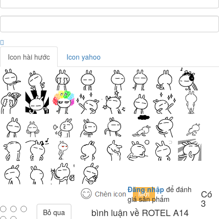
Icon hài hước
Icon yahoo
Đăng nhập
để đánh
Có
giá sản phẩm
3
bình luận về ROTEL A14
Bỏ qua