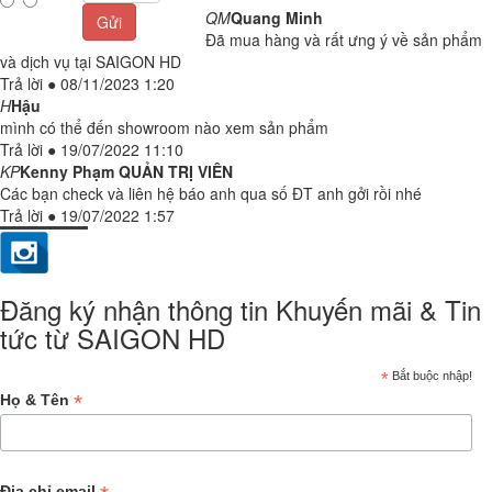
QM
Quang Minh
Gửi
Đã mua hàng và rất ưng ý về sản phẩm
và dịch vụ tại SAIGON HD
Trả lời
●
08/11/2023 1:20
H
Hậu
mình có thể đến showroom nào xem sản phẩm
Trả lời
●
19/07/2022 11:10
KP
Kenny Phạm
QUẢN TRỊ VIÊN
Các bạn check và liên hệ báo anh qua số ĐT anh gởi rồi nhé
Trả lời
●
19/07/2022 1:57
Đăng ký nhận thông tin Khuyến mãi & Tin
tức từ SAIGON HD
*
Bắt buộc nhập!
*
Họ & Tên
Địa chỉ email