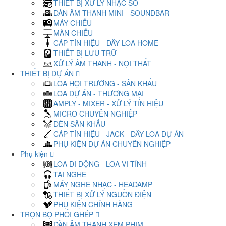
THIẾT BỊ XỬ LÝ NHẠC SỐ
DÀN ÂM THANH MINI - SOUNDBAR
MÁY CHIẾU
MÀN CHIẾU
CÁP TÍN HIỆU - DÂY LOA HOME
THIẾT BỊ LƯU TRỮ
XỬ LÝ ÂM THANH - NỘI THẤT
THIẾT BỊ DỰ ÁN
LOA HỘI TRƯỜNG - SÂN KHẤU
LOA DỰ ÁN - THƯƠNG MẠI
AMPLY - MIXER - XỬ LÝ TÍN HIỆU
MICRO CHUYÊN NGHIỆP
ĐÈN SÂN KHẤU
CÁP TÍN HIỆU - JACK - DÂY LOA DỰ ÁN
PHỤ KIỆN DỰ ÁN CHUYÊN NGHIỆP
Phụ kiện
LOA DI ĐỘNG - LOA VI TÍNH
TAI NGHE
MÁY NGHE NHẠC - HEADAMP
THIẾT BỊ XỬ LÝ NGUỒN ĐIỆN
PHỤ KIỆN CHÍNH HÃNG
TRỌN BỘ PHỐI GHÉP
DÀN ÂM THANH XEM PHIM