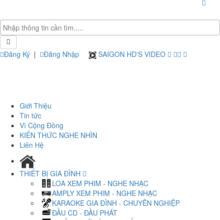
Đăng Ký
|
Đăng Nhập
SAIGON HD'S VIDEO
Giới Thiệu
Tin tức
Vì Cộng Đồng
KIẾN THỨC NGHE NHÌN
Liên Hệ
THIẾT BỊ GIA ĐÌNH
LOA XEM PHIM - NGHE NHẠC
AMPLY XEM PHIM - NGHE NHẠC
KARAOKE GIA ĐÌNH - CHUYÊN NGHIỆP
ĐẦU CD - ĐẦU PHÁT