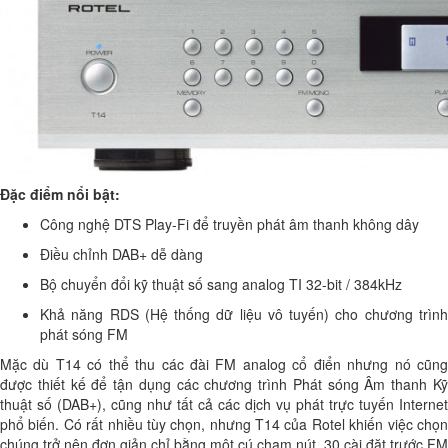
Đặc điểm nổi bật:
Công nghệ DTS Play-Fi để truyền phát âm thanh không dây
Điều chỉnh DAB+ dễ dàng
Bộ chuyển đổi kỹ thuật số sang analog TI 32-bit / 384kHz
Khả năng RDS (Hệ thống dữ liệu vô tuyến) cho chương trình
phát sóng FM
Mặc dù T14 có thể thu các đài FM analog cổ điển nhưng nó cũng
được thiết kế để tận dụng các chương trình Phát sóng Âm thanh Kỹ
thuật số (DAB+), cũng như tất cả các dịch vụ phát trực tuyến Internet
phổ biến. Có rất nhiều tùy chọn, nhưng T14 của Rotel khiến việc chọn
chúng trở nên đơn giản chỉ bằng một cú chạm nút. 30 cài đặt trước FM