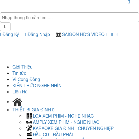
Đăng Ký
|
Đăng Nhập
SAIGON HD'S VIDEO
Giới Thiệu
Tin tức
Vì Cộng Đồng
KIẾN THỨC NGHE NHÌN
Liên Hệ
THIẾT BỊ GIA ĐÌNH
LOA XEM PHIM - NGHE NHẠC
AMPLY XEM PHIM - NGHE NHẠC
KARAOKE GIA ĐÌNH - CHUYÊN NGHIỆP
ĐẦU CD - ĐẦU PHÁT