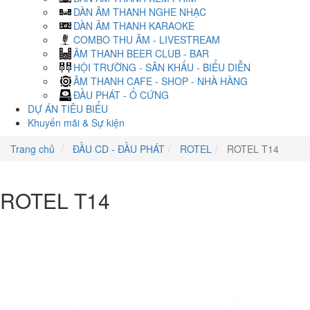
DÀN ÂM THANH NGHE NHẠC
DÀN ÂM THANH KARAOKE
COMBO THU ÂM - LIVESTREAM
ÂM THANH BEER CLUB - BAR
HỘI TRƯỜNG - SÂN KHẤU - BIỂU DIỄN
ÂM THANH CAFE - SHOP - NHÀ HÀNG
ĐẦU PHÁT - Ổ CỨNG
DỰ ÁN TIÊU BIỂU
Khuyến mãi & Sự kiện
Trang chủ
ĐẦU CD - ĐẦU PHÁT
ROTEL
ROTEL T14
ROTEL T14