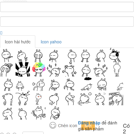
Icon hài hước
Icon yahoo
Đăng nhập
để đánh
Có
giá sản phẩm
2