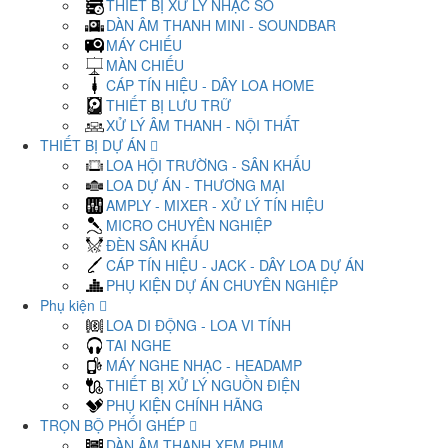
THIẾT BỊ XỬ LÝ NHẠC SỐ
DÀN ÂM THANH MINI - SOUNDBAR
MÁY CHIẾU
MÀN CHIẾU
CÁP TÍN HIỆU - DÂY LOA HOME
THIẾT BỊ LƯU TRỮ
XỬ LÝ ÂM THANH - NỘI THẤT
THIẾT BỊ DỰ ÁN
LOA HỘI TRƯỜNG - SÂN KHẤU
LOA DỰ ÁN - THƯƠNG MẠI
AMPLY - MIXER - XỬ LÝ TÍN HIỆU
MICRO CHUYÊN NGHIỆP
ĐÈN SÂN KHẤU
CÁP TÍN HIỆU - JACK - DÂY LOA DỰ ÁN
PHỤ KIỆN DỰ ÁN CHUYÊN NGHIỆP
Phụ kiện
LOA DI ĐỘNG - LOA VI TÍNH
TAI NGHE
MÁY NGHE NHẠC - HEADAMP
THIẾT BỊ XỬ LÝ NGUỒN ĐIỆN
PHỤ KIỆN CHÍNH HÃNG
TRỌN BỘ PHỐI GHÉP
DÀN ÂM THANH XEM PHIM