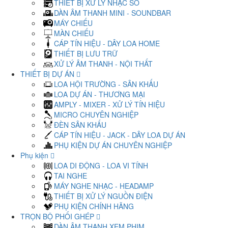
THIẾT BỊ XỬ LÝ NHẠC SỐ
DÀN ÂM THANH MINI - SOUNDBAR
MÁY CHIẾU
MÀN CHIẾU
CÁP TÍN HIỆU - DÂY LOA HOME
THIẾT BỊ LƯU TRỮ
XỬ LÝ ÂM THANH - NỘI THẤT
THIẾT BỊ DỰ ÁN
LOA HỘI TRƯỜNG - SÂN KHẤU
LOA DỰ ÁN - THƯƠNG MẠI
AMPLY - MIXER - XỬ LÝ TÍN HIỆU
MICRO CHUYÊN NGHIỆP
ĐÈN SÂN KHẤU
CÁP TÍN HIỆU - JACK - DÂY LOA DỰ ÁN
PHỤ KIỆN DỰ ÁN CHUYÊN NGHIỆP
Phụ kiện
LOA DI ĐỘNG - LOA VI TÍNH
TAI NGHE
MÁY NGHE NHẠC - HEADAMP
THIẾT BỊ XỬ LÝ NGUỒN ĐIỆN
PHỤ KIỆN CHÍNH HÃNG
TRỌN BỘ PHỐI GHÉP
DÀN ÂM THANH XEM PHIM