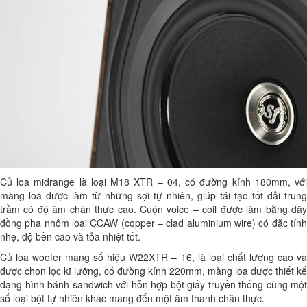
Củ loa midrange là loại M18 XTR – 04, có đường kính 180mm, với
màng loa được làm từ những sợi tự nhiên, giúp tái tạo tốt dải trung
trầm có độ âm chân thực cao. Cuộn voice – coil được làm bằng dây
đồng pha nhôm loại CCAW (copper – clad aluminium wire) có đặc tính
nhẹ, độ bền cao và tỏa nhiệt tốt.
Củ loa woofer mang số hiệu W22XTR – 16, là loại chất lượng cao và
được chon lọc kĩ lưỡng, có đường kính 220mm, màng loa dược thiết kế
dạng hình bánh sandwich với hỗn hợp bột giấy truyền thống cùng một
số loại bột tự nhiên khác mang đến một âm thanh chân thực.