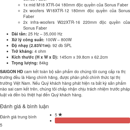
1x mid M18 XTR-04 180mm độc quyền của Sonus Faber
2x woofers W18XTR-12 180mm độc quyền của Sonus
Faber
2x infra-woofers W22XTR-16 220mm độc quyền của
Sonus Faber
Dải tần:
25 Hz – 35,000 Hz
Xử lý công suất:
100W – 800W
Độ nhạy (2.83V/1m):
92 db SPL
Trở kháng:
4 ohm
Kích thước
(H x W x D)
:
145cm x 39.8cm x 62.2cm
Trọng lượng:
84kg
SAIGON HD
cam kết toàn bộ sản phẩm do chúng tôi cung cấp ra thị
trường đều là Hàng chính hãng, được phân phối chính thức tại thị
trường Việt Nam. Nếu Quý khách hàng phát hiện ra bất kỳ sản phẩm
nào sai cam kết trên, chúng tôi chấp nhận chịu trách nhiệm trước pháp
luật và đền bù thiệt hại đến Quý khách hàng.
Đánh giá & bình luận
5
Đánh giá trung bình
5