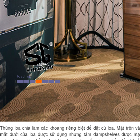
Thùng loa chia làm các khoang riêng biệt để đặt củ loa. Mặt trên và
mặt dưới của loa được sử dụng những tấm dampshelves được mạ