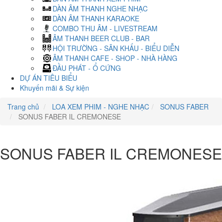
DÀN ÂM THANH NGHE NHẠC
DÀN ÂM THANH KARAOKE
COMBO THU ÂM - LIVESTREAM
ÂM THANH BEER CLUB - BAR
HỘI TRƯỜNG - SÂN KHẤU - BIỂU DIỄN
ÂM THANH CAFE - SHOP - NHÀ HÀNG
ĐẦU PHÁT - Ổ CỨNG
DỰ ÁN TIÊU BIỂU
Khuyến mãi & Sự kiện
Trang chủ
LOA XEM PHIM - NGHE NHẠC
SONUS FABER
SONUS FABER IL CREMONESE
SONUS FABER IL CREMONESE