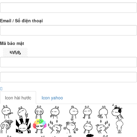
Email / Số điện thoại
Mã bảo mật
Icon hài hước
Icon yahoo