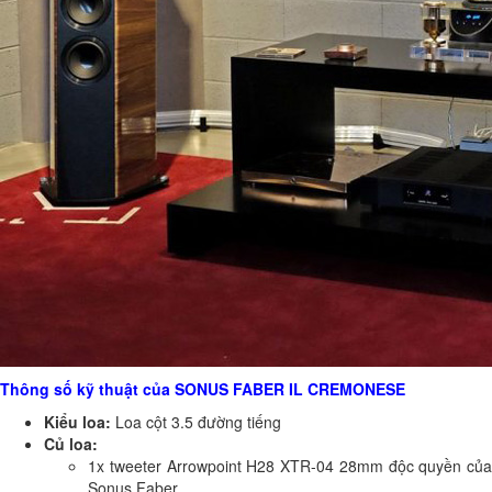
Thông số kỹ thuật của SONUS FABER IL CREMONESE
Kiểu loa:
Loa cột 3.5 đường tiếng
Củ loa:
1x tweeter Arrowpoint H28 XTR-04 28mm độc quyền của
Sonus Faber