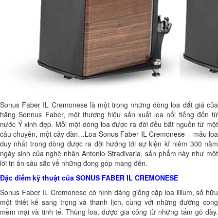
Sonus Faber IL Cremonese là một trong những dòng loa đắt giá của
hãng Sonnus Faber, một thương hiệu sản xuất loa nổi tiếng đến từ
nước Ý xinh đẹp. Mỗi một dòng loa được ra đời đều bắt nguồn từ một
câu chuyên, một cây đàn…Loa Sonus Faber IL Cremonese – mẫu loa
duy nhất trong dòng được ra đời hướng tới sự kiện kỉ niêm 300 năm
ngày sinh của nghệ nhân Antonio Stradivaria, sản phẩm này như một
lời tri ân sâu sắc vể những đong góp mang đến.
Đặc điểm kỹ thuật của SONUS FABER IL CREMONESE
Sonus Faber IL Cremonese có hình dáng giống cặp loa lilium, sở hữu
một thiết kế sang trọng và thanh lịch, cùng với những đường cong
mềm mại và tinh tế. Thùng loa, được gia công từ những tấm gỗ dày.