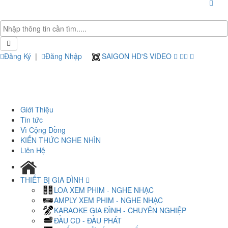
Đăng Ký
|
Đăng Nhập
SAIGON HD'S VIDEO
Giới Thiệu
Tin tức
Vì Cộng Đồng
KIẾN THỨC NGHE NHÌN
Liên Hệ
THIẾT BỊ GIA ĐÌNH
LOA XEM PHIM - NGHE NHẠC
AMPLY XEM PHIM - NGHE NHẠC
KARAOKE GIA ĐÌNH - CHUYÊN NGHIỆP
ĐẦU CD - ĐẦU PHÁT