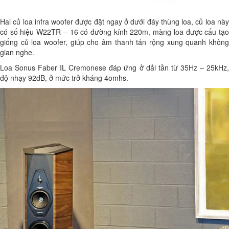
Hai củ loa infra woofer được đặt ngay ở dưới đáy thùng loa, củ loa này
có số hiệu W22TR – 16 có đường kính 220m, màng loa được cấu tạo
giống củ loa woofer, giúp cho âm thanh tán rộng xung quanh không
gian nghe.
Loa Sonus Faber IL Cremonese đáp ứng ở dải tần từ 35Hz – 25kHz,
độ nhạy 92dB, ở mức trở kháng 4omhs.