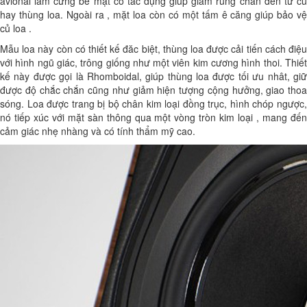
avional làm cứng bề mặt có tác dụng giúp giảm rung chấn đến từ củ
hay thùng loa. Ngoài ra , mặt loa còn có một tấm ê căng giúp bảo vệ
củ loa .
Mẫu loa này còn có thiết kế đăc biệt, thùng loa được cải tiến cách điệu
với hình ngũ giác, trông giống như một viên kim cương hình thoi. Thiết
kế này được gọi là Rhomboidal, giúp thùng loa được tối ưu nhât, giữ
được độ chắc chắn cũng như giảm hiện tượng cộng hưởng, giao thoa
sóng. Loa được trang bị bộ chân kim loại đồng trục, hình chóp ngược,
nó tiếp xúc với mặt sàn thông qua một vòng tròn kim loại , mang đến
cảm giác nhẹ nhàng và có tính thẩm mỹ cao.