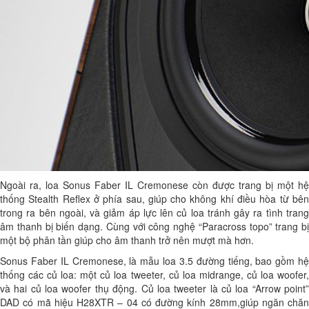
Ngoài ra, loa Sonus Faber IL Cremonese còn được trang bị một hệ
thống Stealth Reflex ở phía sau, giúp cho không khí điều hòa từ bên
trong ra bên ngoài, và giảm áp lực lên củ loa tránh gây ra tình trang
âm thanh bị biến dạng. Cùng với công nghệ “Paracross topo” trang bị
một bộ phân tần giúp cho âm thanh trở nên mượt mà hơn.
Sonus Faber IL Cremonese, là mẫu loa 3.5 đường tiếng, bao gồm hệ
thống các củ loa: một củ loa tweeter, củ loa midrange, củ loa woofer,
và hai củ loa woofer thụ động. Củ loa tweeter là củ loa “Arrow point”
DAD có mã hiệu H28XTR – 04 có đường kính 28mm,giúp ngăn chăn