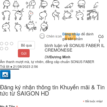
Đăng nhập
để đánh
Có
giá sản phẩm
1
bình luận về SONUS FABER IL
Bỏ qua
CREMONESE
Gửi
DM
Dương Minh
Âm thanh mượt mà, tự nhiên, đẳng cấp chuẩn SONUS FABER
Trả lời
●
21/08/2023 2:56
Đăng ký nhận thông tin Khuyến mãi & Tin
tức từ SAIGON HD
*
Bắt buộc nhập!
Họ & Tên