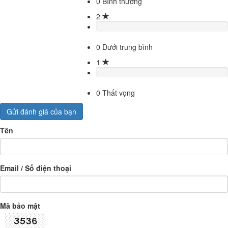
0
Bình thường
2
0
Dưới trung bình
1
0
Thất vọng
Gửi đánh giá của bạn
Tên
Email / Số điện thoại
Mã bảo mật