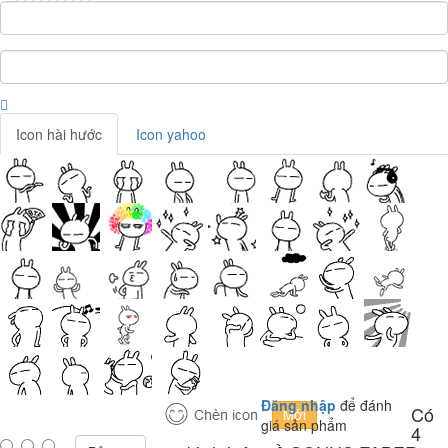
Icon hài hước
Icon yahoo
Đăng nhập
để đánh
Có
giá sản phẩm
4