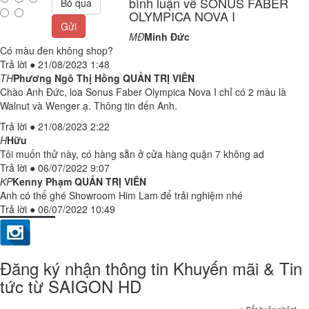
bình luận về SONUS FABER
Bỏ qua
OLYMPICA NOVA I
Gửi
MĐ
Minh Đức
Có màu đen không shop?
Trả lời
●
21/08/2023 1:48
TH
Phương Ngô Thị Hồng
QUẢN TRỊ VIÊN
Chào Anh Đức, loa Sonus Faber Olympica Nova I chỉ có 2 màu là
Walnut và Wenger ạ. Thông tin đến Anh.
Trả lời
●
21/08/2023 2:22
H
Hữu
Tôi muốn thử này, có hàng sẵn ở cửa hàng quận 7 không ad
Trả lời
●
06/07/2022 9:07
KP
Kenny Phạm
QUẢN TRỊ VIÊN
Anh có thể ghé Showroom Him Lam để trải nghiệm nhé
Trả lời
●
06/07/2022 10:49
Đăng ký nhận thông tin Khuyến mãi & Tin
tức từ SAIGON HD