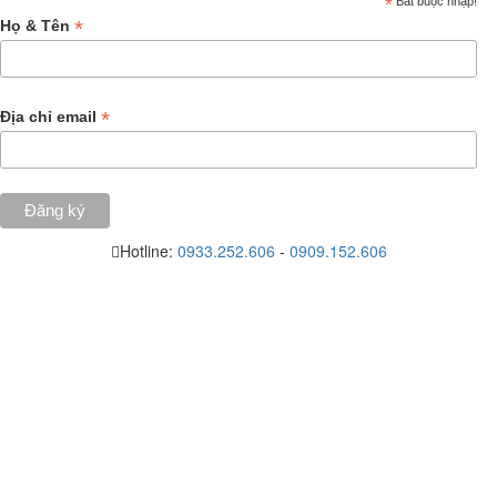
*
Bắt buộc nhập!
*
Họ & Tên
*
Địa chỉ email
Hotline:
0933.252.606
-
0909.152.606