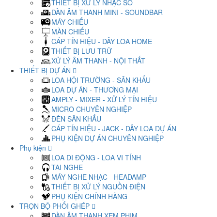
THIẾT BỊ XỬ LÝ NHẠC SỐ
DÀN ÂM THANH MINI - SOUNDBAR
MÁY CHIẾU
MÀN CHIẾU
CÁP TÍN HIỆU - DÂY LOA HOME
THIẾT BỊ LƯU TRỮ
XỬ LÝ ÂM THANH - NỘI THẤT
THIẾT BỊ DỰ ÁN
LOA HỘI TRƯỜNG - SÂN KHẤU
LOA DỰ ÁN - THƯƠNG MẠI
AMPLY - MIXER - XỬ LÝ TÍN HIỆU
MICRO CHUYÊN NGHIỆP
ĐÈN SÂN KHẤU
CÁP TÍN HIỆU - JACK - DÂY LOA DỰ ÁN
PHỤ KIỆN DỰ ÁN CHUYÊN NGHIỆP
Phụ kiện
LOA DI ĐỘNG - LOA VI TÍNH
TAI NGHE
MÁY NGHE NHẠC - HEADAMP
THIẾT BỊ XỬ LÝ NGUỒN ĐIỆN
PHỤ KIỆN CHÍNH HÃNG
TRỌN BỘ PHỐI GHÉP
DÀN ÂM THANH XEM PHIM