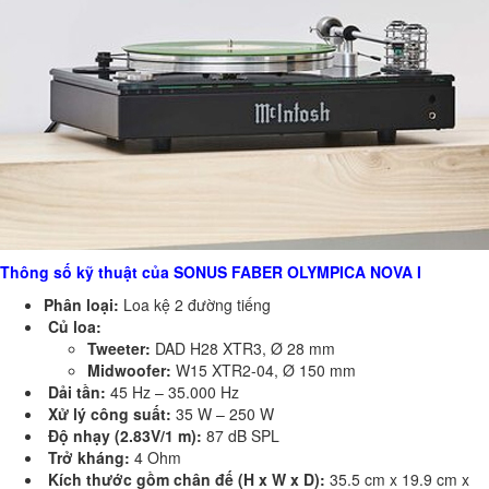
Thông số kỹ thuật của SONUS FABER OLYMPICA NOVA I
Phân loại:
Loa kệ 2 đường tiếng
Củ loa:
Tweeter:
DAD H28 XTR3, Ø 28 mm
Midwoofer:
W15 XTR2-04, Ø 150 mm
Dải tần:
45 Hz – 35.000 Hz
Xử lý công suất:
35 W – 250 W
Độ nhạy (2.83V/1 m):
87 dB SPL
Trở kháng:
4 Ohm
Kích thước gồm chân đế (H x W x D):
35.5 cm x 19.9 cm x