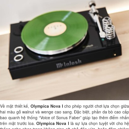
Về mặt thiết kế,
Olympica Nova I
cho phép người chơi lựa chọn giữ
hai màu gỗ walnut và wenge cao sang. Đặc biệt, phần da bò cao cấp
bao quanh hệ thống “Voice of Sonus Faber” giúp tạo thêm điểm nhấn
trên mặt trước loa.
Olympica Nova I
là sự lựa chọn tuyệt vời cho h
thống nghe nhạc trong không gian cỡ nhỏ đến vừa, hoặc đảm nhiệm