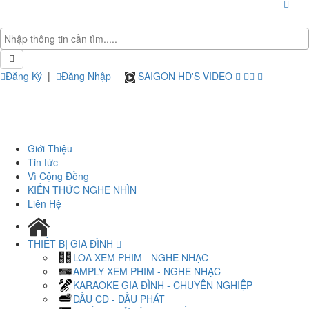
Đăng Ký
|
Đăng Nhập
SAIGON HD'S VIDEO
Giới Thiệu
Tin tức
Vì Cộng Đồng
KIẾN THỨC NGHE NHÌN
Liên Hệ
THIẾT BỊ GIA ĐÌNH
LOA XEM PHIM - NGHE NHẠC
AMPLY XEM PHIM - NGHE NHẠC
KARAOKE GIA ĐÌNH - CHUYÊN NGHIỆP
ĐẦU CD - ĐẦU PHÁT