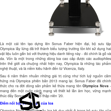
Là một cái tên tạo dựng lên Sonus Faber hiện đại, bộ sưu tập
Olympica lẫy lừng đã trở thành biểu tượng trường tồn khi sử dụng hai
vật liệu luôn gắn bó với thương hiệu danh tiếng này - đó chính là gỗ và
da. Vốn là một trong những dòng loa cao cấp được các audiophiles
trên thế giới ưa chuộng nhất hiện nay, Olympica là những tác phẩm
nghệ thuật, và là niềm kiêu hãnh đến từ Vicenza, Italy.
Sau 6 năm thấm nhuần những giá trị cũng như tích luỹ nguồn cảm
hứng mà Olympica phiên bản 2013 mang lại. Sonus Faber đã chính
thức cho ra đời dòng sản phẩm kế thừa mang tên
Olympica Nova
mang đến một cuộc cách mạng về thiết kế lẫn âm học, vững mạnh
thúc đẩy Sonus Faber vào thập niên ’20.
Điểm nổi bật về cấu tạo của loa
Olympica Nova I
là một mẫu loa kệ duy nhất ở trong bộ sưu tập củ