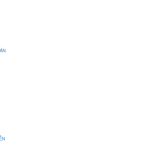
 ÁN
IỄN