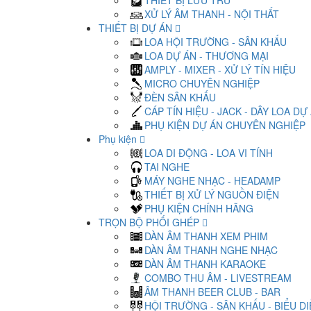
THIẾT BỊ LƯU TRỮ
XỬ LÝ ÂM THANH - NỘI THẤT
THIẾT BỊ DỰ ÁN
LOA HỘI TRƯỜNG - SÂN KHẤU
LOA DỰ ÁN - THƯƠNG MẠI
AMPLY - MIXER - XỬ LÝ TÍN HIỆU
MICRO CHUYÊN NGHIỆP
ĐÈN SÂN KHẤU
CÁP TÍN HIỆU - JACK - DÂY LOA DỰ
PHỤ KIỆN DỰ ÁN CHUYÊN NGHIỆP
Phụ kiện
LOA DI ĐỘNG - LOA VI TÍNH
TAI NGHE
MÁY NGHE NHẠC - HEADAMP
THIẾT BỊ XỬ LÝ NGUỒN ĐIỆN
PHỤ KIỆN CHÍNH HÃNG
TRỌN BỘ PHỐI GHÉP
DÀN ÂM THANH XEM PHIM
DÀN ÂM THANH NGHE NHẠC
DÀN ÂM THANH KARAOKE
COMBO THU ÂM - LIVESTREAM
ÂM THANH BEER CLUB - BAR
HỘI TRƯỜNG - SÂN KHẤU - BIỂU D