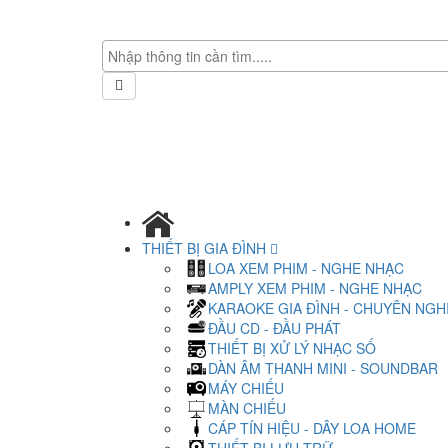
THIẾT BỊ GIA ĐÌNH
LOA XEM PHIM - NGHE NHẠC
AMPLY XEM PHIM - NGHE NHẠC
KARAOKE GIA ĐÌNH - CHUYÊN NGH
ĐẦU CD - ĐẦU PHÁT
THIẾT BỊ XỬ LÝ NHẠC SỐ
DÀN ÂM THANH MINI - SOUNDBAR
MÁY CHIẾU
MÀN CHIẾU
CÁP TÍN HIỆU - DÂY LOA HOME