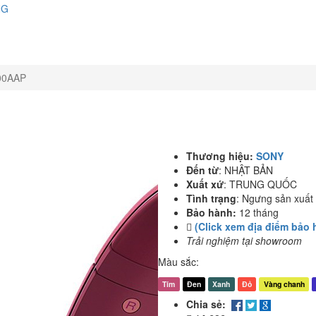
NG
00AAP
Thương hiệu:
SONY
Đến từ
:
NHẬT BẢN
Xuất xứ
:
TRUNG QUỐC
Tình trạng
:
Ngưng sản xuất
Bảo hành:
12 tháng
(Click xem địa điểm bảo 
Trải nghiệm tại showroom
Màu sắc:
Tím
Đen
Xanh
Đỏ
Vàng chanh
Chia sẻ: