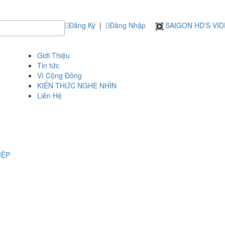
Đăng Ký
|
Đăng Nhập
SAIGON HD'S VI
Giới Thiệu
Tin tức
Vì Cộng Đồng
KIẾN THỨC NGHE NHÌN
Liên Hệ
IỆP