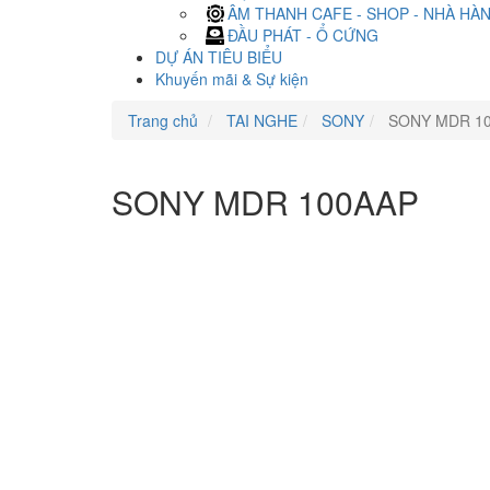
ÂM THANH CAFE - SHOP - NHÀ HÀ
ĐẦU PHÁT - Ổ CỨNG
DỰ ÁN TIÊU BIỂU
Khuyến mãi & Sự kiện
Trang chủ
TAI NGHE
SONY
SONY MDR 1
SONY MDR 100AAP