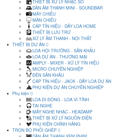
THIẾT BỊ XỬ LÝ NHẠC SỐ
DÀN ÂM THANH MINI - SOUNDBAR
MÁY CHIẾU
MÀN CHIẾU
CÁP TÍN HIỆU - DÂY LOA HOME
THIẾT BỊ LƯU TRỮ
XỬ LÝ ÂM THANH - NỘI THẤT
THIẾT BỊ DỰ ÁN
LOA HỘI TRƯỜNG - SÂN KHẤU
LOA DỰ ÁN - THƯƠNG MẠI
AMPLY - MIXER - XỬ LÝ TÍN HIỆU
MICRO CHUYÊN NGHIỆP
ĐÈN SÂN KHẤU
CÁP TÍN HIỆU - JACK - DÂY LOA DỰ ÁN
PHỤ KIỆN DỰ ÁN CHUYÊN NGHIỆP
Phụ kiện
LOA DI ĐỘNG - LOA VI TÍNH
TAI NGHE
MÁY NGHE NHẠC - HEADAMP
THIẾT BỊ XỬ LÝ NGUỒN ĐIỆN
PHỤ KIỆN CHÍNH HÃNG
TRỌN BỘ PHỐI GHÉP
DÀN ÂM THANH XEM PHIM