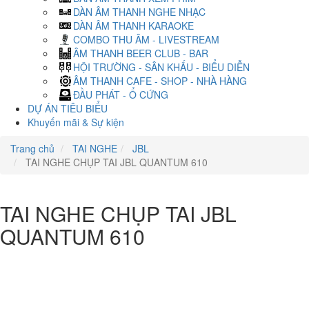
DÀN ÂM THANH NGHE NHẠC
DÀN ÂM THANH KARAOKE
COMBO THU ÂM - LIVESTREAM
ÂM THANH BEER CLUB - BAR
HỘI TRƯỜNG - SÂN KHẤU - BIỂU DIỄN
ÂM THANH CAFE - SHOP - NHÀ HÀNG
ĐẦU PHÁT - Ổ CỨNG
DỰ ÁN TIÊU BIỂU
Khuyến mãi & Sự kiện
Trang chủ
TAI NGHE
JBL
TAI NGHE CHỤP TAI JBL QUANTUM 610
TAI NGHE CHỤP TAI JBL
QUANTUM 610