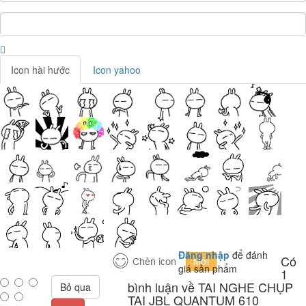
Icon hài hước
Icon yahoo
Đăng nhập
để đánh
Có
giá sản phẩm
1
bình luận về TAI NGHE CHỤP
Bỏ qua
TAI JBL QUANTUM 610