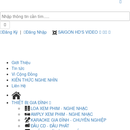
Đăng Ký
|
Đăng Nhập
SAIGON HD'S VIDEO
Giới Thiệu
Tin tức
Vì Cộng Đồng
KIẾN THỨC NGHE NHÌN
Liên Hệ
THIẾT BỊ GIA ĐÌNH
LOA XEM PHIM - NGHE NHẠC
AMPLY XEM PHIM - NGHE NHẠC
KARAOKE GIA ĐÌNH - CHUYÊN NGHIỆP
ĐẦU CD - ĐẦU PHÁT