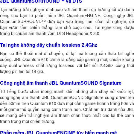
JBL QuantumSURROUND™ và DTS
Tận hưởng trải nghiệm đỉnh cao với âm thanh đa hướng tối ưu dành
riêng cho bạn từ phần mềm JBL QuantumENGINE. Công nghệ JBL
QuantumSURROUND™ đưa bạn vào trung tâm của trải nghiệm, để
bạn vươn tầm chiến thắng, làm chủ cuộc chơi. Tai nghe cũng được
trang bị chuẩn âm thanh vòm DTS Headphone:X 2.0.
Tai nghe không dây chuẩn lossless 2.4Ghz
Bạn có thể thoải mái di chuyển, đi lại mà không cần tháo tai nghe
xuống. JBL Quantum 610 chính là đẳng cấp gaming mới, chuẩn không
dây dual-wireless chất lượng lossless với kết nối 2.4Ghz cùng thời
lượng pin lên tới 14 giờ.
Công nghệ âm thanh JBL QuantumSOUND Signature
Từ tiếng bước chân mong manh đến những pha cháy nổ khốc liệt,
công nghệ âm thanh JBL QuantumSOUND Signature cùng driver lên
đến 50mm trên Quantum 610 đưa mọi cảnh game hoành tráng hơn và
mỗi game thủ quyền năng cạnh tranh hơn. Chất âm trứ danh của JBL
sẽ mang đến trải nghiệm âm thanh chân thực nhất cho lợi thế cạnh
tranh trong mọi chiến trường.
Phần mềm JBL QuantumENGINE tùy biến mạnh mẽ