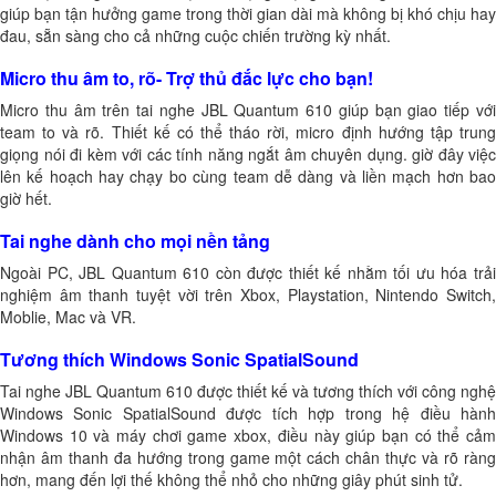
giúp bạn tận hưởng game trong thời gian dài mà không bị khó chịu hay
đau, sẵn sàng cho cả những cuộc chiến trường kỳ nhất.
Micro thu âm to, rõ- Trợ thủ đắc lực cho bạn!
Micro thu âm trên tai nghe JBL Quantum 610 giúp bạn giao tiếp với
team to và rõ. Thiết kế có thể tháo rời, micro định hướng tập trung
giọng nói đi kèm với các tính năng ngắt âm chuyên dụng. giờ đây việc
lên kế hoạch hay chạy bo cùng team dễ dàng và liền mạch hơn bao
giờ hết.
Tai nghe dành cho mọi nền tảng
Ngoài PC, JBL Quantum 610 còn được thiết kế nhằm tối ưu hóa trải
nghiệm âm thanh tuyệt vời trên Xbox, Playstation, Nintendo Switch,
Moblie, Mac và VR.
Tương thích Windows Sonic SpatialSound
Tai nghe JBL Quantum 610 được thiết kế và tương thích với công nghệ
Windows Sonic SpatialSound được tích hợp trong hệ điều hành
Windows 10 và máy chơi game xbox, điều này giúp bạn có thể cảm
nhận âm thanh đa hướng trong game một cách chân thực và rõ ràng
hơn, mang đến lợi thế không thể nhỏ cho những giây phút sinh tử.