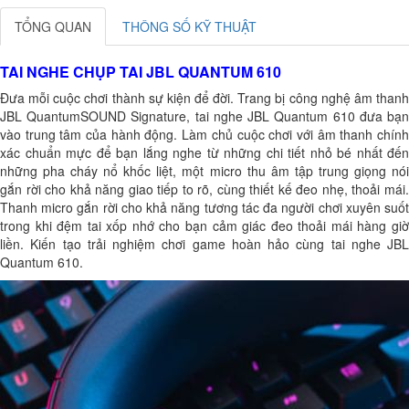
TỔNG QUAN
THÔNG SỐ KỸ THUẬT
TAI NGHE CHỤP TAI JBL QUANTUM 610
Đưa mỗi cuộc chơi thành sự kiện để đời. Trang bị công nghệ âm thanh
JBL QuantumSOUND Signature, tai nghe JBL Quantum 610 đưa bạn
vào trung tâm của hành động. Làm chủ cuộc chơi với âm thanh chính
xác chuẩn mực để bạn lắng nghe từ những chi tiết nhỏ bé nhất đến
những pha cháy nổ khốc liệt, một micro thu âm tập trung giọng nói
gắn rời cho khả năng giao tiếp to rõ, cùng thiết kế đeo nhẹ, thoải mái.
Thanh micro gắn rời cho khả năng tương tác đa người chơi xuyên suốt
trong khi đệm tai xốp nhớ cho bạn cảm giác đeo thoải mái hàng giờ
liền. Kiến tạo trải nghiệm chơi game hoàn hảo cùng tai nghe JBL
Quantum 610.