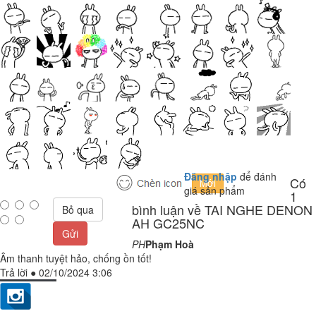
Đăng nhập
để đánh
Có
giá sản phẩm
1
bình luận về TAI NGHE DENON
Bỏ qua
AH GC25NC
Gửi
PH
Phạm Hoà
Âm thanh tuyệt hảo, chống ồn tốt!
Trả lời
●
02/10/2024 3:06