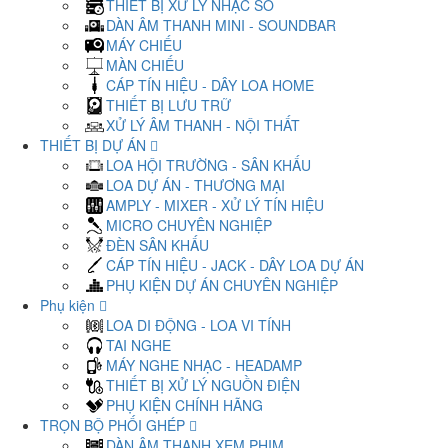
THIẾT BỊ XỬ LÝ NHẠC SỐ
DÀN ÂM THANH MINI - SOUNDBAR
MÁY CHIẾU
MÀN CHIẾU
CÁP TÍN HIỆU - DÂY LOA HOME
THIẾT BỊ LƯU TRỮ
XỬ LÝ ÂM THANH - NỘI THẤT
THIẾT BỊ DỰ ÁN
LOA HỘI TRƯỜNG - SÂN KHẤU
LOA DỰ ÁN - THƯƠNG MẠI
AMPLY - MIXER - XỬ LÝ TÍN HIỆU
MICRO CHUYÊN NGHIỆP
ĐÈN SÂN KHẤU
CÁP TÍN HIỆU - JACK - DÂY LOA DỰ ÁN
PHỤ KIỆN DỰ ÁN CHUYÊN NGHIỆP
Phụ kiện
LOA DI ĐỘNG - LOA VI TÍNH
TAI NGHE
MÁY NGHE NHẠC - HEADAMP
THIẾT BỊ XỬ LÝ NGUỒN ĐIỆN
PHỤ KIỆN CHÍNH HÃNG
TRỌN BỘ PHỐI GHÉP
DÀN ÂM THANH XEM PHIM