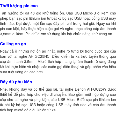
Thời lượng pin cao
Tận hưởng tối đa 40 giờ khử tiếng ồn. Cáp USB Micro-B đi kèm cho
phép bạn sạc pin lithium-ion từ bất kỳ bộ sạc USB hoặc cổng USB máy
tính nào. Đạt được một lần sạc đầy pin chỉ trong hai giờ. Ngay cả khi
pin cạn kiệt, hãy thực hiện cuộc gọi và nghe nhạc bằng cáp âm thanh
3,5mm đi kèm. Pin chỉ được sử dụng khi bật chức năng khử tiếng ồn.
Calling on go
Ngay cả ở những nơi ồn ào nhất, nghe rõ từng lời trong cuộc gọi của
bạn với tai nghe
AH GC25NC
. Điều khiển từ xa trực tuyến thông qu
cáp âm thanh 3.5mm. Micrô tích hợp mang lại âm thanh rõ ràng đáng
kể khi thực hiện và nhận các cuộc gọi điện thoại và góp phần vào hiệu
suất triệt tiếng ồn cao hơn.
Đầy đủ phụ kiện
Nhẹ, không dây và có thể gập lại, tai nghe Denon AH-GC25W được
thiết kế để phù hợp cho việc di chuyển. Bao gồm một hộp đựng cao
cấp cho tai nghe và phụ kiện, cáp USB Micro-B để sạc pin lithium-ion
từ bất kỳ bộ sạc USB hoặc cổng USB máy tính nào và cáp âm thanh
tích hợp micrô để điều khiển từ xa.