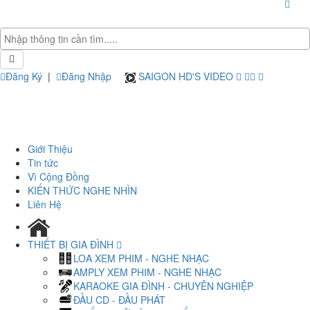
Đăng Ký
|
Đăng Nhập
SAIGON HD'S VIDEO
Giới Thiệu
Tin tức
Vì Cộng Đồng
KIẾN THỨC NGHE NHÌN
Liên Hệ
THIẾT BỊ GIA ĐÌNH
LOA XEM PHIM - NGHE NHẠC
AMPLY XEM PHIM - NGHE NHẠC
KARAOKE GIA ĐÌNH - CHUYÊN NGHIỆP
ĐẦU CD - ĐẦU PHÁT