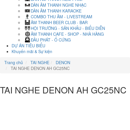
DÀN ÂM THANH NGHE NHẠC
DÀN ÂM THANH KARAOKE
COMBO THU ÂM - LIVESTREAM
ÂM THANH BEER CLUB - BAR
HỘI TRƯỜNG - SÂN KHẤU - BIỂU DIỄN
ÂM THANH CAFE - SHOP - NHÀ HÀNG
ĐẦU PHÁT - Ổ CỨNG
DỰ ÁN TIÊU BIỂU
Khuyến mãi & Sự kiện
Trang chủ
TAI NGHE
DENON
TAI NGHE DENON AH GC25NC
TAI NGHE DENON AH GC25NC