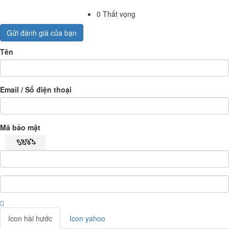
0
Thất vọng
Gửi đánh giá của bạn
Tên
Email / Số điện thoại
Mã bảo mật
Icon hài hước
Icon yahoo