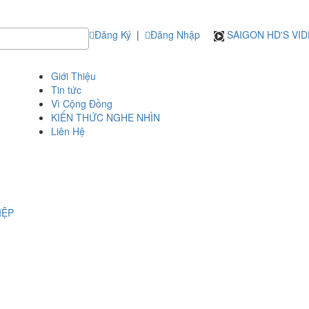
Đăng Ký
|
Đăng Nhập
SAIGON HD'S VI
Giới Thiệu
Tin tức
Vì Cộng Đồng
KIẾN THỨC NGHE NHÌN
Liên Hệ
IỆP