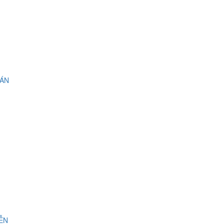
 ÁN
IỄN