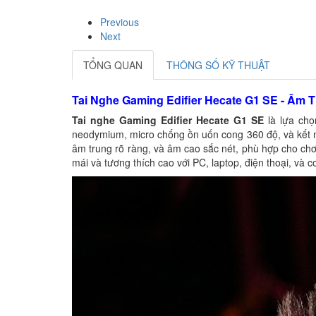
Previous
Next
TỔNG QUAN
THÔNG SỐ KỸ THUẬT
Tai Nghe Gaming Edifier Hecate G1 SE - Âm
Tai nghe Gaming Edifier Hecate G1 SE
là lựa chọ
neodymium, micro chống ồn uốn cong 360 độ, và kết n
âm trung rõ ràng, và âm cao sắc nét, phù hợp cho chơ
mái và tương thích cao với PC, laptop, điện thoại, và 