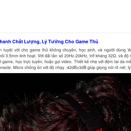
 Thanh Chất Lượng, Lý Tưởng Cho Game Thủ
n tuyệt vời cho game thủ không chuyên, học sinh, và người dùng 
ối 3.5mm linh hoạt. Với dải tần số 20Hz-20kHz, trở kháng 32Ω, và đ
i game, học trực tuyến, hoặc gọi video. Thiết kế nhẹ với đệm tai da
console. Micro chống ồn với độ nhạy -42dB±3dB giúp giọng nói rõ nét, l