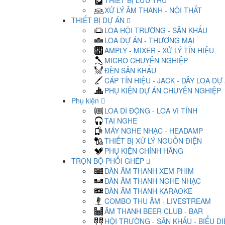
THIẾT BỊ LƯU TRỮ
XỬ LÝ ÂM THANH - NỘI THẤT
THIẾT BỊ DỰ ÁN
LOA HỘI TRƯỜNG - SÂN KHẤU
LOA DỰ ÁN - THƯƠNG MẠI
AMPLY - MIXER - XỬ LÝ TÍN HIỆU
MICRO CHUYÊN NGHIỆP
ĐÈN SÂN KHẤU
CÁP TÍN HIỆU - JACK - DÂY LOA DỰ
PHỤ KIỆN DỰ ÁN CHUYÊN NGHIỆP
Phụ kiện
LOA DI ĐỘNG - LOA VI TÍNH
TAI NGHE
MÁY NGHE NHẠC - HEADAMP
THIẾT BỊ XỬ LÝ NGUỒN ĐIỆN
PHỤ KIỆN CHÍNH HÃNG
TRỌN BỘ PHỐI GHÉP
DÀN ÂM THANH XEM PHIM
DÀN ÂM THANH NGHE NHẠC
DÀN ÂM THANH KARAOKE
COMBO THU ÂM - LIVESTREAM
ÂM THANH BEER CLUB - BAR
HỘI TRƯỜNG - SÂN KHẤU - BIỂU D