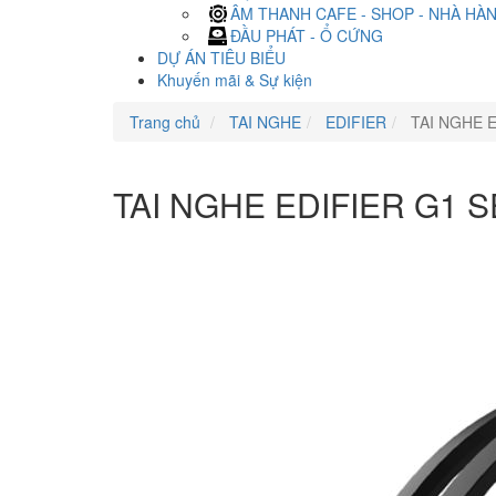
ÂM THANH CAFE - SHOP - NHÀ HÀ
ĐẦU PHÁT - Ổ CỨNG
DỰ ÁN TIÊU BIỂU
Khuyến mãi & Sự kiện
Trang chủ
TAI NGHE
EDIFIER
TAI NGHE E
TAI NGHE EDIFIER G1 S