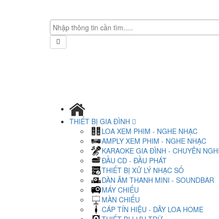
THIẾT BỊ GIA ĐÌNH
LOA XEM PHIM - NGHE NHẠC
AMPLY XEM PHIM - NGHE NHẠC
KARAOKE GIA ĐÌNH - CHUYÊN NGH
ĐẦU CD - ĐẦU PHÁT
THIẾT BỊ XỬ LÝ NHẠC SỐ
DÀN ÂM THANH MINI - SOUNDBAR
MÁY CHIẾU
MÀN CHIẾU
CÁP TÍN HIỆU - DÂY LOA HOME