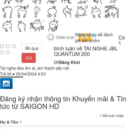
Đăng nhập
để đánh
Có
giá sản phẩm
1
bình luận về TAI NGHE JBL
Bỏ qua
QUANTUM 200
Gửi
ĐK
Đăng Khôi
Tai nghe đeo êm ái, âm thanh sắc nét
Trả lời
●
25/04/2024 4:53
Đăng ký nhận thông tin Khuyến mãi & Tin
tức từ SAIGON HD
*
Bắt buộc nhập!
*
Họ & Tên