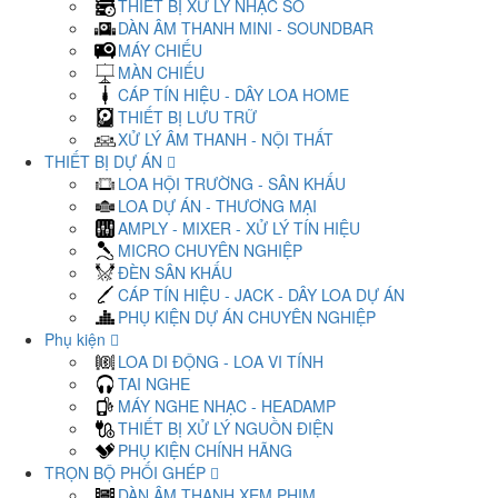
THIẾT BỊ XỬ LÝ NHẠC SỐ
DÀN ÂM THANH MINI - SOUNDBAR
MÁY CHIẾU
MÀN CHIẾU
CÁP TÍN HIỆU - DÂY LOA HOME
THIẾT BỊ LƯU TRỮ
XỬ LÝ ÂM THANH - NỘI THẤT
THIẾT BỊ DỰ ÁN
LOA HỘI TRƯỜNG - SÂN KHẤU
LOA DỰ ÁN - THƯƠNG MẠI
AMPLY - MIXER - XỬ LÝ TÍN HIỆU
MICRO CHUYÊN NGHIỆP
ĐÈN SÂN KHẤU
CÁP TÍN HIỆU - JACK - DÂY LOA DỰ ÁN
PHỤ KIỆN DỰ ÁN CHUYÊN NGHIỆP
Phụ kiện
LOA DI ĐỘNG - LOA VI TÍNH
TAI NGHE
MÁY NGHE NHẠC - HEADAMP
THIẾT BỊ XỬ LÝ NGUỒN ĐIỆN
PHỤ KIỆN CHÍNH HÃNG
TRỌN BỘ PHỐI GHÉP
DÀN ÂM THANH XEM PHIM