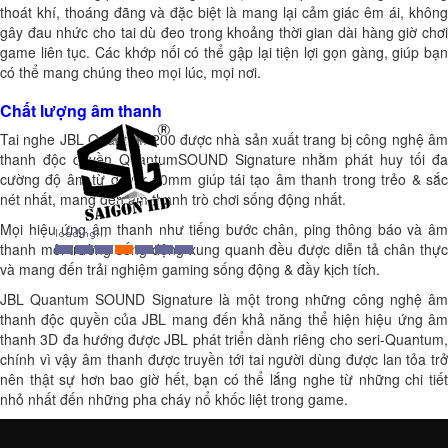
thoát khí, thoáng đãng và đặc biệt là mang lại cảm giác êm ái, không
gây đau nhức cho tai dù đeo trong khoảng thời gian dài hàng giờ chơi
game liên tục. Các khớp nối có thể gập lại tiện lợi gọn gàng, giúp bạn
có thể mang chúng theo mọi lúc, mọi nơi.
Chất lượng âm thanh
Tai nghe JBL Quantum 200 được nhà sản xuất trang bị công nghệ âm
thanh độc quyền QuantumSOUND Signature nhằm phát huy tối đa
cường độ âm từ driver 50mm giúp tái tạo âm thanh trong trẻo & sắc
nét nhất, mang đến âm thanh trò chơi sống động nhất.
Mọi hiệu ứng âm thanh như tiếng bước chân, ping thông báo và âm
thanh môi trường sống động xung quanh đều được diễn tả chân thực
và mang đến trải nghiệm gaming sống động & đầy kịch tích.
JBL Quantum SOUND Signature là một trong những công nghệ âm
thanh độc quyền của JBL mang đến khả năng thể hiện hiệu ứng âm
thanh 3D đa hướng được JBL phát triển dành riêng cho seri-Quantum,
chính vì vậy âm thanh được truyền tới tai người dùng được lan tỏa trở
nên thật sự hơn bao giờ hết, bạn có thể lắng nghe từ những chi tiết
nhỏ nhất đến những pha cháy nổ khốc liệt trong game.