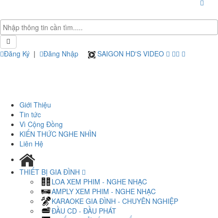
Đăng Ký
|
Đăng Nhập
SAIGON HD'S VIDEO
Giới Thiệu
Tin tức
Vì Cộng Đồng
KIẾN THỨC NGHE NHÌN
Liên Hệ
THIẾT BỊ GIA ĐÌNH
LOA XEM PHIM - NGHE NHẠC
AMPLY XEM PHIM - NGHE NHẠC
KARAOKE GIA ĐÌNH - CHUYÊN NGHIỆP
ĐẦU CD - ĐẦU PHÁT