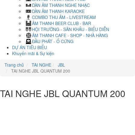
DÀN ÂM THANH NGHE NHẠC
DÀN ÂM THANH KARAOKE
COMBO THU ÂM - LIVESTREAM
ÂM THANH BEER CLUB - BAR
HỘI TRƯỜNG - SÂN KHẤU - BIỂU DIỄN
ÂM THANH CAFE - SHOP - NHÀ HÀNG
ĐẦU PHÁT - Ổ CỨNG
DỰ ÁN TIÊU BIỂU
Khuyến mãi & Sự kiện
Trang chủ
TAI NGHE
JBL
TAI NGHE JBL QUANTUM 200
TAI NGHE JBL QUANTUM 200