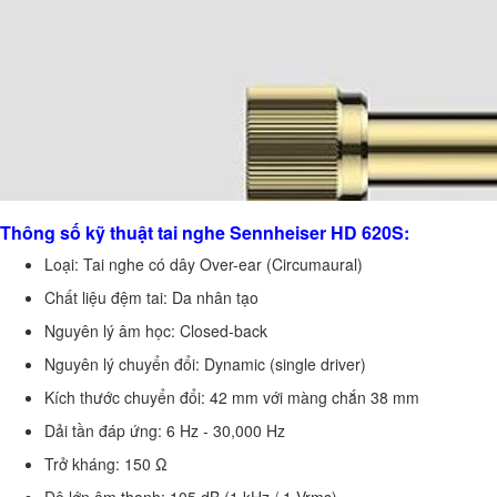
Thông số kỹ thuật tai nghe Sennheiser HD 620S:
Loại: Tai nghe có dây Over-ear (Circumaural)
Chất liệu đệm tai: Da nhân tạo
Nguyên lý âm học: Closed-back
Nguyên lý chuyển đổi: Dynamic (single driver)
Kích thước chuyển đổi: 42 mm với màng chắn 38 mm
Dải tần đáp ứng: 6 Hz - 30,000 Hz
Trở kháng: 150 Ω
Độ lớn âm thanh: 105 dB (1 kHz / 1 Vrms)