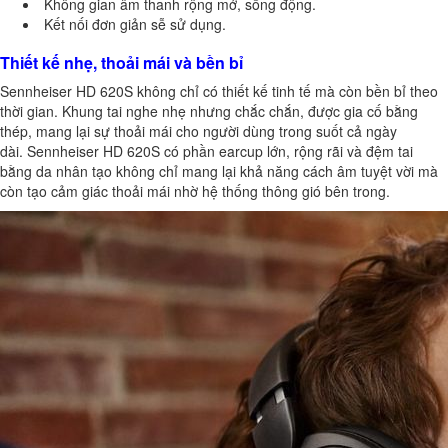
Không gian âm thanh rộng mở, sống động.
Kết nối đơn giản sễ sử dụng.
Thiết kế nhẹ, thoải mái và bền bỉ
Sennheiser HD 620S
không chỉ có thiết kế tinh tế mà còn bền bỉ theo
thời gian. Khung tai nghe nhẹ nhưng chắc chắn, được gia cố bằng
thép, mang lại sự thoải mái cho người dùng trong suốt cả ngày
dài.
Sennheiser HD 620S
có phần earcup lớn, rộng rãi và đệm tai
bằng da nhân tạo không chỉ mang lại khả năng cách âm tuyệt vời mà
còn tạo cảm giác thoải mái nhờ hệ thống thông gió bên trong.