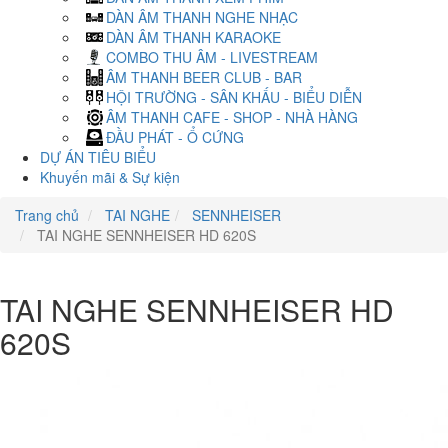
DÀN ÂM THANH NGHE NHẠC
DÀN ÂM THANH KARAOKE
COMBO THU ÂM - LIVESTREAM
ÂM THANH BEER CLUB - BAR
HỘI TRƯỜNG - SÂN KHẤU - BIỂU DIỄN
ÂM THANH CAFE - SHOP - NHÀ HÀNG
ĐẦU PHÁT - Ổ CỨNG
DỰ ÁN TIÊU BIỂU
Khuyến mãi & Sự kiện
Trang chủ
TAI NGHE
SENNHEISER
TAI NGHE SENNHEISER HD 620S
TAI NGHE SENNHEISER HD
620S