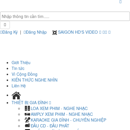
Đăng Ký
|
Đăng Nhập
SAIGON HD'S VIDEO
Giới Thiệu
Tin tức
Vì Cộng Đồng
KIẾN THỨC NGHE NHÌN
Liên Hệ
THIẾT BỊ GIA ĐÌNH
LOA XEM PHIM - NGHE NHẠC
AMPLY XEM PHIM - NGHE NHẠC
KARAOKE GIA ĐÌNH - CHUYÊN NGHIỆP
ĐẦU CD - ĐẦU PHÁT