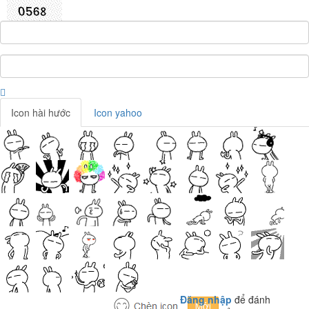
Icon hài hước
Icon yahoo
Đăng nhập
để đánh