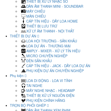
THIẾT BỊ XỬ LÝ NHẠC SỐ
DÀN ÂM THANH MINI - SOUNDBAR
MÁY CHIẾU
MÀN CHIẾU
CÁP TÍN HIỆU - DÂY LOA HOME
THIẾT BỊ LƯU TRỮ
XỬ LÝ ÂM THANH - NỘI THẤT
THIẾT BỊ DỰ ÁN
LOA HỘI TRƯỜNG - SÂN KHẤU
LOA DỰ ÁN - THƯƠNG MẠI
AMPLY - MIXER - XỬ LÝ TÍN HIỆU
MICRO CHUYÊN NGHIỆP
ĐÈN SÂN KHẤU
CÁP TÍN HIỆU - JACK - DÂY LOA DỰ ÁN
PHỤ KIỆN DỰ ÁN CHUYÊN NGHIỆP
Phụ kiện
LOA DI ĐỘNG - LOA VI TÍNH
TAI NGHE
MÁY NGHE NHẠC - HEADAMP
THIẾT BỊ XỬ LÝ NGUỒN ĐIỆN
PHỤ KIỆN CHÍNH HÃNG
TRỌN BỘ PHỐI GHÉP
DÀN ÂM THANH XEM PHIM