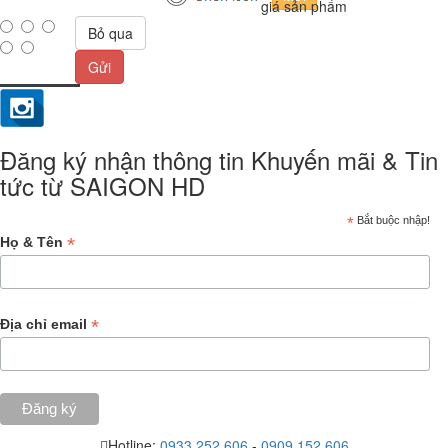
giá sản phẩm
Bỏ qua
Gửi
Đăng ký nhận thông tin Khuyến mãi & Tin
tức từ SAIGON HD
*
Bắt buộc nhập!
*
Họ & Tên
*
Địa chỉ email
Hotline:
0933.252.606
-
0909.152.606