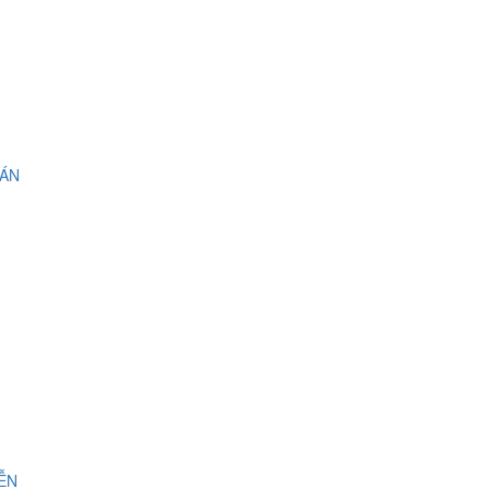
 ÁN
IỄN