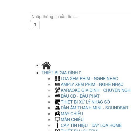
THIẾT BỊ GIA ĐÌNH
LOA XEM PHIM - NGHE NHẠC
AMPLY XEM PHIM - NGHE NHẠC
KARAOKE GIA ĐÌNH - CHUYÊN NGH
ĐẦU CD - ĐẦU PHÁT
THIẾT BỊ XỬ LÝ NHẠC SỐ
DÀN ÂM THANH MINI - SOUNDBAR
MÁY CHIẾU
MÀN CHIẾU
CÁP TÍN HIỆU - DÂY LOA HOME