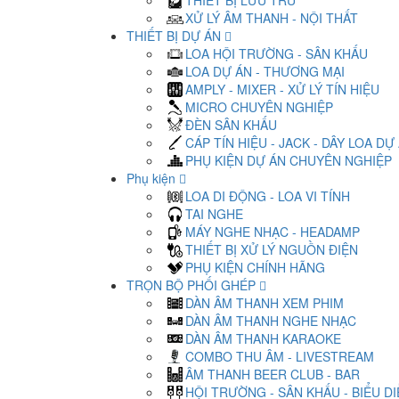
THIẾT BỊ LƯU TRỮ
XỬ LÝ ÂM THANH - NỘI THẤT
THIẾT BỊ DỰ ÁN
LOA HỘI TRƯỜNG - SÂN KHẤU
LOA DỰ ÁN - THƯƠNG MẠI
AMPLY - MIXER - XỬ LÝ TÍN HIỆU
MICRO CHUYÊN NGHIỆP
ĐÈN SÂN KHẤU
CÁP TÍN HIỆU - JACK - DÂY LOA DỰ
PHỤ KIỆN DỰ ÁN CHUYÊN NGHIỆP
Phụ kiện
LOA DI ĐỘNG - LOA VI TÍNH
TAI NGHE
MÁY NGHE NHẠC - HEADAMP
THIẾT BỊ XỬ LÝ NGUỒN ĐIỆN
PHỤ KIỆN CHÍNH HÃNG
TRỌN BỘ PHỐI GHÉP
DÀN ÂM THANH XEM PHIM
DÀN ÂM THANH NGHE NHẠC
DÀN ÂM THANH KARAOKE
COMBO THU ÂM - LIVESTREAM
ÂM THANH BEER CLUB - BAR
HỘI TRƯỜNG - SÂN KHẤU - BIỂU D