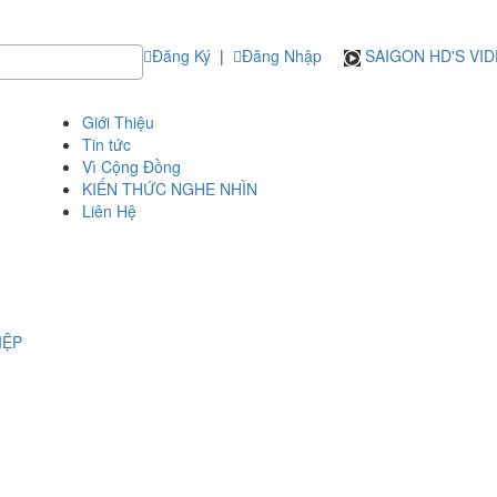
Đăng Ký
|
Đăng Nhập
SAIGON HD'S VI
Giới Thiệu
Tin tức
Vì Cộng Đồng
KIẾN THỨC NGHE NHÌN
Liên Hệ
IỆP