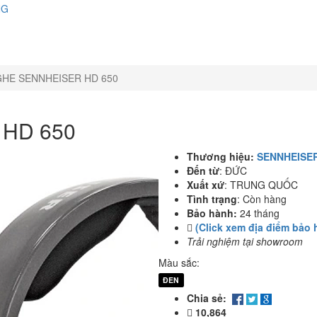
NG
GHE SENNHEISER HD 650
 HD 650
Thương hiệu:
SENNHEISE
Đến từ
:
ĐỨC
Xuất xứ
:
TRUNG QUỐC
Tình trạng
:
Còn hàng
Bảo hành:
24 tháng
(Click xem địa điểm bảo 
Trải nghiệm tại showroom
Màu sắc:
ĐEN
Chia sẻ:
10,864