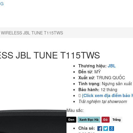
NG
 WIRELESS JBL TUNE T115TWS
ESS JBL TUNE T115TWS
Thương hiệu:
JBL
Đến từ
:
MỸ
Xuất xứ
:
TRUNG QUỐC
Tình trạng
:
Ngưng sản xuất
Bảo hành:
12 tháng
(Click xem địa điểm bảo 
Trải nghiệm tại showroom
Màu sắc:
Đen
Xanh Bạc Hà
Đỏ
Trắng
Chia sẻ: