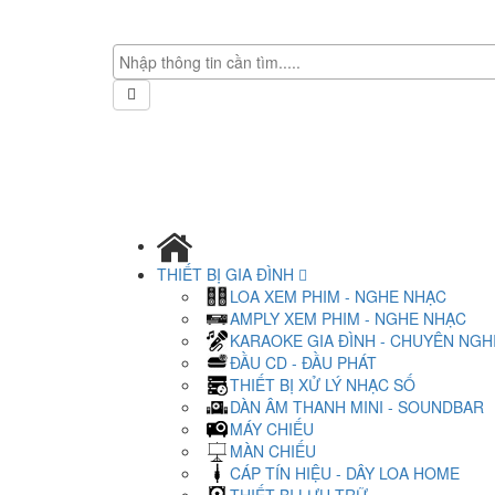
THIẾT BỊ GIA ĐÌNH
LOA XEM PHIM - NGHE NHẠC
AMPLY XEM PHIM - NGHE NHẠC
KARAOKE GIA ĐÌNH - CHUYÊN NGH
ĐẦU CD - ĐẦU PHÁT
THIẾT BỊ XỬ LÝ NHẠC SỐ
DÀN ÂM THANH MINI - SOUNDBAR
MÁY CHIẾU
MÀN CHIẾU
CÁP TÍN HIỆU - DÂY LOA HOME