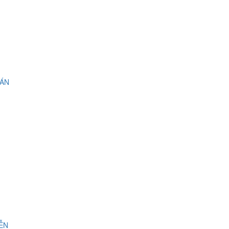
 ÁN
IỄN