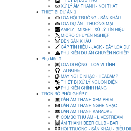
THIẾT BỊ LƯU TRỮ
XỬ LÝ ÂM THANH - NỘI THẤT
THIẾT BỊ DỰ ÁN
LOA HỘI TRƯỜNG - SÂN KHẤU
LOA DỰ ÁN - THƯƠNG MẠI
AMPLY - MIXER - XỬ LÝ TÍN HIỆU
MICRO CHUYÊN NGHIỆP
ĐÈN SÂN KHẤU
CÁP TÍN HIỆU - JACK - DÂY LOA DỰ
PHỤ KIỆN DỰ ÁN CHUYÊN NGHIỆP
Phụ kiện
LOA DI ĐỘNG - LOA VI TÍNH
TAI NGHE
MÁY NGHE NHẠC - HEADAMP
THIẾT BỊ XỬ LÝ NGUỒN ĐIỆN
PHỤ KIỆN CHÍNH HÃNG
TRỌN BỘ PHỐI GHÉP
DÀN ÂM THANH XEM PHIM
DÀN ÂM THANH NGHE NHẠC
DÀN ÂM THANH KARAOKE
COMBO THU ÂM - LIVESTREAM
ÂM THANH BEER CLUB - BAR
HỘI TRƯỜNG - SÂN KHẤU - BIỂU D