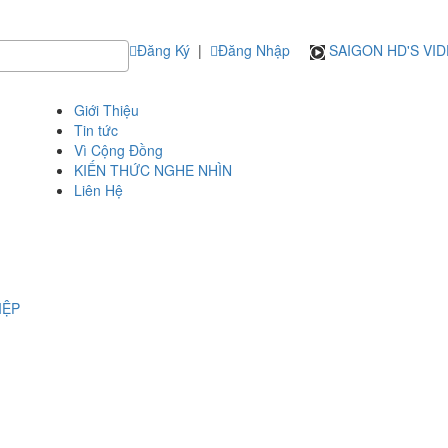
Đăng Ký
|
Đăng Nhập
SAIGON HD'S VI
Giới Thiệu
Tin tức
Vì Cộng Đồng
KIẾN THỨC NGHE NHÌN
Liên Hệ
IỆP