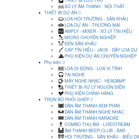
THIẾT BỊ LƯU TRỮ
XỬ LÝ ÂM THANH - NỘI THẤT
THIẾT BỊ DỰ ÁN
LOA HỘI TRƯỜNG - SÂN KHẤU
LOA DỰ ÁN - THƯƠNG MẠI
AMPLY - MIXER - XỬ LÝ TÍN HIỆU
MICRO CHUYÊN NGHIỆP
ĐÈN SÂN KHẤU
CÁP TÍN HIỆU - JACK - DÂY LOA DỰ
PHỤ KIỆN DỰ ÁN CHUYÊN NGHIỆP
Phụ kiện
LOA DI ĐỘNG - LOA VI TÍNH
TAI NGHE
MÁY NGHE NHẠC - HEADAMP
THIẾT BỊ XỬ LÝ NGUỒN ĐIỆN
PHỤ KIỆN CHÍNH HÃNG
TRỌN BỘ PHỐI GHÉP
DÀN ÂM THANH XEM PHIM
DÀN ÂM THANH NGHE NHẠC
DÀN ÂM THANH KARAOKE
COMBO THU ÂM - LIVESTREAM
ÂM THANH BEER CLUB - BAR
HỘI TRƯỜNG - SÂN KHẤU - BIỂU D