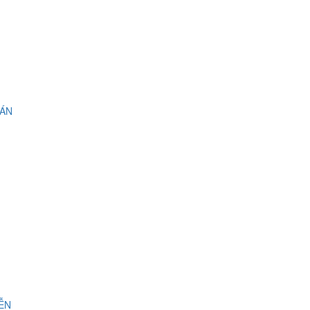
 ÁN
IỄN