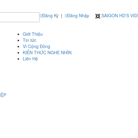
Đăng Ký
|
Đăng Nhập
SAIGON HD'S VI
Giới Thiệu
Tin tức
Vì Cộng Đồng
KIẾN THỨC NGHE NHÌN
Liên Hệ
IỆP