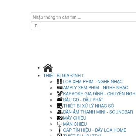
THIẾT BỊ GIA ĐÌNH
LOA XEM PHIM - NGHE NHẠC
AMPLY XEM PHIM - NGHE NHẠC
KARAOKE GIA ĐÌNH - CHUYÊN NGH
ĐẦU CD - ĐẦU PHÁT
THIẾT BỊ XỬ LÝ NHẠC SỐ
DÀN ÂM THANH MINI - SOUNDBAR
MÁY CHIẾU
MÀN CHIẾU
CÁP TÍN HIỆU - DÂY LOA HOME