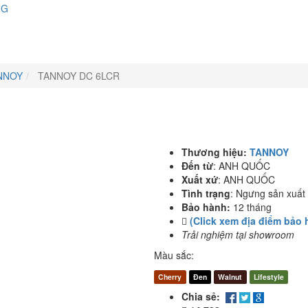
NG
NNOY
TANNOY DC 6LCR
Thương hiệu:
TANNOY
Đến từ
:
ANH QUỐC
Xuất xứ
:
ANH QUỐC
Tình trạng
:
Ngưng sản xuất
Bảo hành:
12 tháng
(Click xem địa điểm bảo 
Trải nghiệm tại showroom
Màu sắc:
Cherry
Đen
Walnut
Lifestyle
Chia sẻ: