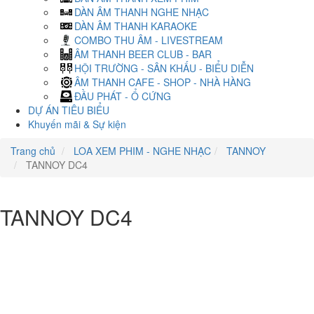
DÀN ÂM THANH NGHE NHẠC
DÀN ÂM THANH KARAOKE
COMBO THU ÂM - LIVESTREAM
ÂM THANH BEER CLUB - BAR
HỘI TRƯỜNG - SÂN KHẤU - BIỂU DIỄN
ÂM THANH CAFE - SHOP - NHÀ HÀNG
ĐẦU PHÁT - Ổ CỨNG
DỰ ÁN TIÊU BIỂU
Khuyến mãi & Sự kiện
Trang chủ
LOA XEM PHIM - NGHE NHẠC
TANNOY
TANNOY DC4
TANNOY DC4