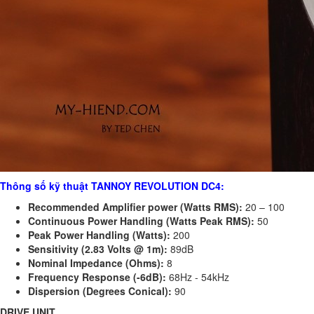
Thông số kỹ thuật TANNOY REVOLUTION DC4:
Recommended Amplifier power (Watts RMS):
20 – 100
Continuous Power Handling (Watts Peak RMS):
50
Peak Power Handling (Watts):
200
Sensitivity (2.83 Volts @ 1m):
89dB
Nominal Impedance (Ohms):
8
Frequency Response (-6dB):
68Hz - 54kHz
Dispersion
(Degrees Conical):
90
DRIVE UNIT