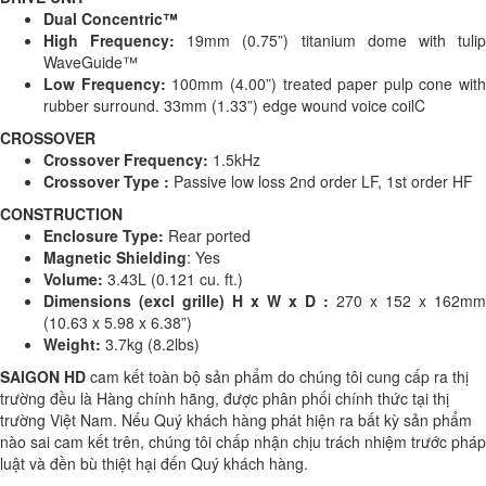
Dual Concentric™
High Frequency:
19mm (0.75”) titanium dome with tuli
WaveGuide™
Low Frequency:
100mm (4.00”) treated paper pulp cone with
rubber surround. 33mm (1.33”) edge wound voice coilC
CROSSOVER
Crossover Frequency:
1.5kHz
Crossover Type :
Passive low loss 2nd order LF, 1st order HF
CONSTRUCTION
Enclosure Type:
Rear ported
Magnetic Shielding
: Yes
Volume:
3.43L (0.121 cu. ft.)
Dimensions (excl grille) H x W x D :
270 x 152 x 162mm
(10.63 x 5.98 x 6.38”)
Weight:
3.7kg (8.2lbs)
SAIGON HD
cam kết toàn bộ sản phẩm do chúng tôi cung cấp ra thị
trường đều là Hàng chính hãng, được phân phối chính thức tại thị
trường Việt Nam. Nếu Quý khách hàng phát hiện ra bất kỳ sản phẩm
nào sai cam kết trên, chúng tôi chấp nhận chịu trách nhiệm trước pháp
luật và đền bù thiệt hại đến Quý khách hàng.