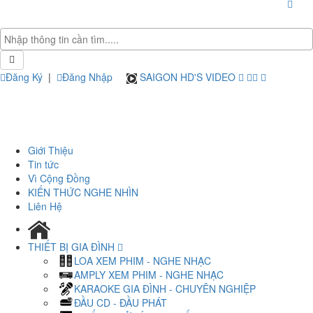
Đăng Ký
|
Đăng Nhập
SAIGON HD'S VIDEO
Giới Thiệu
Tin tức
Vì Cộng Đồng
KIẾN THỨC NGHE NHÌN
Liên Hệ
THIẾT BỊ GIA ĐÌNH
LOA XEM PHIM - NGHE NHẠC
AMPLY XEM PHIM - NGHE NHẠC
KARAOKE GIA ĐÌNH - CHUYÊN NGHIỆP
ĐẦU CD - ĐẦU PHÁT