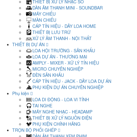
THIẾT BỊ XỬ LÝ NHẠC SỐ
DÀN ÂM THANH MINI - SOUNDBAR
MÁY CHIẾU
MÀN CHIẾU
CÁP TÍN HIỆU - DÂY LOA HOME
THIẾT BỊ LƯU TRỮ
XỬ LÝ ÂM THANH - NỘI THẤT
THIẾT BỊ DỰ ÁN
LOA HỘI TRƯỜNG - SÂN KHẤU
LOA DỰ ÁN - THƯƠNG MẠI
AMPLY - MIXER - XỬ LÝ TÍN HIỆU
MICRO CHUYÊN NGHIỆP
ĐÈN SÂN KHẤU
CÁP TÍN HIỆU - JACK - DÂY LOA DỰ ÁN
PHỤ KIỆN DỰ ÁN CHUYÊN NGHIỆP
Phụ kiện
LOA DI ĐỘNG - LOA VI TÍNH
TAI NGHE
MÁY NGHE NHẠC - HEADAMP
THIẾT BỊ XỬ LÝ NGUỒN ĐIỆN
PHỤ KIỆN CHÍNH HÃNG
TRỌN BỘ PHỐI GHÉP
DÀN ÂM THANH XEM PHIM