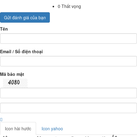
0
Thất vọng
Gửi đánh giá của bạn
Tên
Email / Số điện thoại
Mã bảo mật
Icon hài hước
Icon yahoo