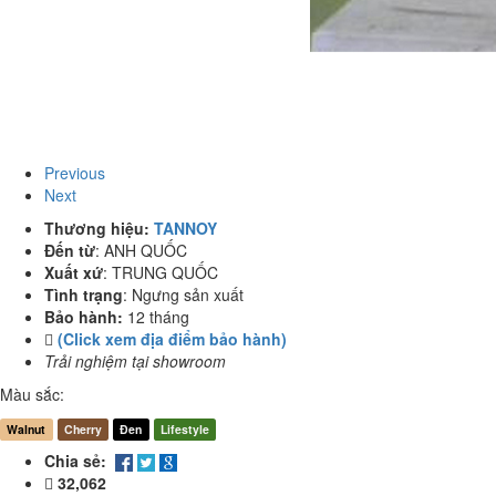
Previous
Next
Thương hiệu:
TANNOY
Đến từ
:
ANH QUỐC
Xuất xứ
:
TRUNG QUỐC
Tình trạng
:
Ngưng sản xuất
Bảo hành:
12 tháng
(Click xem địa điểm bảo hành)
Trải nghiệm tại showroom
Màu sắc:
Walnut
Cherry
Đen
Lifestyle
Chia sẻ:
32,062