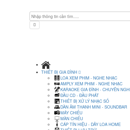
THIẾT BỊ GIA ĐÌNH
LOA XEM PHIM - NGHE NHẠC
AMPLY XEM PHIM - NGHE NHẠC
KARAOKE GIA ĐÌNH - CHUYÊN NGH
ĐẦU CD - ĐẦU PHÁT
THIẾT BỊ XỬ LÝ NHẠC SỐ
DÀN ÂM THANH MINI - SOUNDBAR
MÁY CHIẾU
MÀN CHIẾU
CÁP TÍN HIỆU - DÂY LOA HOME