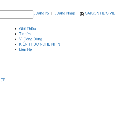
Đăng Ký
|
Đăng Nhập
SAIGON HD'S VI
Giới Thiệu
Tin tức
Vì Cộng Đồng
KIẾN THỨC NGHE NHÌN
Liên Hệ
IỆP