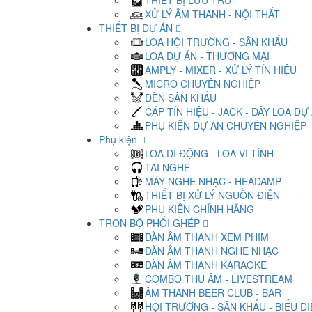
THIẾT BỊ LƯU TRỮ
XỬ LÝ ÂM THANH - NỘI THẤT
THIẾT BỊ DỰ ÁN
LOA HỘI TRƯỜNG - SÂN KHẤU
LOA DỰ ÁN - THƯƠNG MẠI
AMPLY - MIXER - XỬ LÝ TÍN HIỆU
MICRO CHUYÊN NGHIỆP
ĐÈN SÂN KHẤU
CÁP TÍN HIỆU - JACK - DÂY LOA DỰ
PHỤ KIỆN DỰ ÁN CHUYÊN NGHIỆP
Phụ kiện
LOA DI ĐỘNG - LOA VI TÍNH
TAI NGHE
MÁY NGHE NHẠC - HEADAMP
THIẾT BỊ XỬ LÝ NGUỒN ĐIỆN
PHỤ KIỆN CHÍNH HÃNG
TRỌN BỘ PHỐI GHÉP
DÀN ÂM THANH XEM PHIM
DÀN ÂM THANH NGHE NHẠC
DÀN ÂM THANH KARAOKE
COMBO THU ÂM - LIVESTREAM
ÂM THANH BEER CLUB - BAR
HỘI TRƯỜNG - SÂN KHẤU - BIỂU D