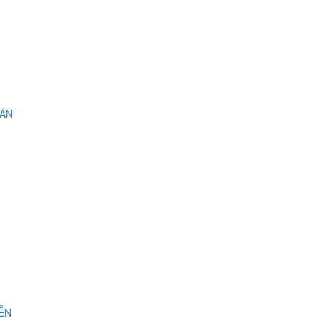
 ÁN
IỄN