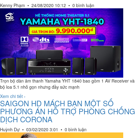
Kenny Phạm
•
24/08/2020 10:12
•
0 bình luận
Trọn bộ dàn âm thanh Yamaha YHT 1840 bao gồm 1 AV Receiver và
bộ loa 5.1 nhỏ gọn nhưng đầy sức mạnh
Xem chi tiết ›
SAIGON HD MÁCH BẠN MỘT SỐ
PHƯƠNG ÁN HỖ TRỢ PHÒNG CHỐNG
DỊCH CORONA
Huỳnh Dự
•
03/02/2020 3:01
•
0 bình luận