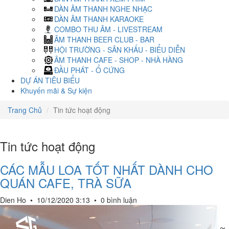
DÀN ÂM THANH NGHE NHẠC
DÀN ÂM THANH KARAOKE
COMBO THU ÂM - LIVESTREAM
ÂM THANH BEER CLUB - BAR
HỘI TRƯỜNG - SÂN KHẤU - BIỂU DIỄN
ÂM THANH CAFE - SHOP - NHÀ HÀNG
ĐẦU PHÁT - Ổ CỨNG
DỰ ÁN TIÊU BIỂU
Khuyến mãi & Sự kiện
Trang Chủ
Tin tức hoạt động
Tin tức hoạt động
CÁC MẪU LOA TỐT NHẤT DÀNH CHO
QUÁN CAFE, TRÀ SỮA
Dien Ho
•
10/12/2020 3:13
•
0 bình luận