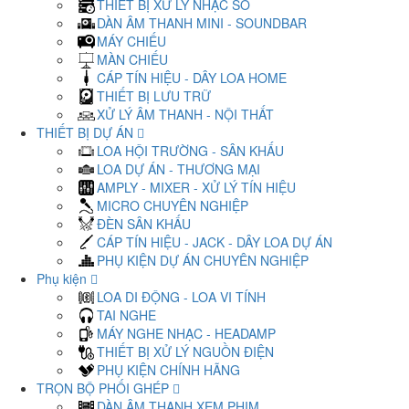
THIẾT BỊ XỬ LÝ NHẠC SỐ
DÀN ÂM THANH MINI - SOUNDBAR
MÁY CHIẾU
MÀN CHIẾU
CÁP TÍN HIỆU - DÂY LOA HOME
THIẾT BỊ LƯU TRỮ
XỬ LÝ ÂM THANH - NỘI THẤT
THIẾT BỊ DỰ ÁN
LOA HỘI TRƯỜNG - SÂN KHẤU
LOA DỰ ÁN - THƯƠNG MẠI
AMPLY - MIXER - XỬ LÝ TÍN HIỆU
MICRO CHUYÊN NGHIỆP
ĐÈN SÂN KHẤU
CÁP TÍN HIỆU - JACK - DÂY LOA DỰ ÁN
PHỤ KIỆN DỰ ÁN CHUYÊN NGHIỆP
Phụ kiện
LOA DI ĐỘNG - LOA VI TÍNH
TAI NGHE
MÁY NGHE NHẠC - HEADAMP
THIẾT BỊ XỬ LÝ NGUỒN ĐIỆN
PHỤ KIỆN CHÍNH HÃNG
TRỌN BỘ PHỐI GHÉP
DÀN ÂM THANH XEM PHIM