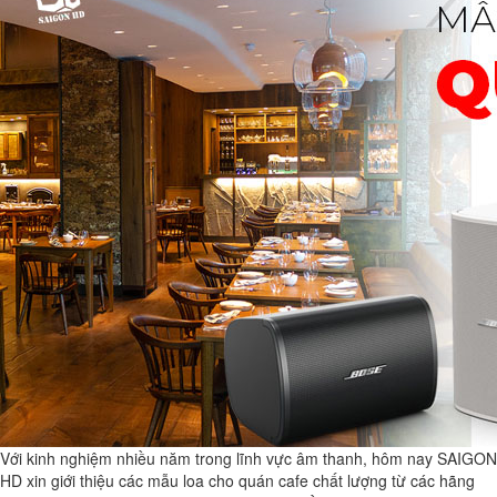
Với kinh nghiệm nhiều năm trong lĩnh vực âm thanh, hôm nay SAIGON
HD xin giới thiệu các mẫu loa cho quán cafe chất lượng từ các hãng