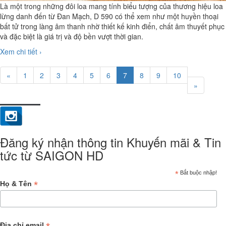
Là một trong những đôi loa mang tính biểu tượng của thương hiệu loa
lừng danh đến từ Đan Mạch, D 590 có thể xem như một huyền thoại
bất tử trong làng âm thanh nhờ thiết kế kinh điển, chất âm thuyết phục
và đặc biệt là giá trị và độ bền vượt thời gian.
Xem chi tiết ›
«
1
2
3
4
5
6
7
8
9
10
»
Đăng ký nhận thông tin Khuyến mãi & Tin
tức từ SAIGON HD
*
Bắt buộc nhập!
*
Họ & Tên
Địa chỉ email