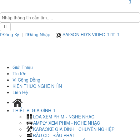
Đăng Ký
|
Đăng Nhập
SAIGON HD'S VIDEO
Giới Thiệu
Tin tức
Vì Cộng Đồng
KIẾN THỨC NGHE NHÌN
Liên Hệ
THIẾT BỊ GIA ĐÌNH
LOA XEM PHIM - NGHE NHẠC
AMPLY XEM PHIM - NGHE NHẠC
KARAOKE GIA ĐÌNH - CHUYÊN NGHIỆP
ĐẦU CD - ĐẦU PHÁT