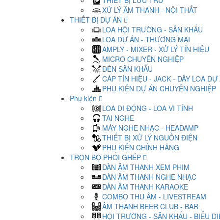
THIẾT BỊ LƯU TRỮ
XỬ LÝ ÂM THANH - NỘI THẤT
THIẾT BỊ DỰ ÁN
LOA HỘI TRƯỜNG - SÂN KHẤU
LOA DỰ ÁN - THƯƠNG MẠI
AMPLY - MIXER - XỬ LÝ TÍN HIỆU
MICRO CHUYÊN NGHIỆP
ĐÈN SÂN KHẤU
CÁP TÍN HIỆU - JACK - DÂY LOA DỰ
PHỤ KIỆN DỰ ÁN CHUYÊN NGHIỆP
Phụ kiện
LOA DI ĐỘNG - LOA VI TÍNH
TAI NGHE
MÁY NGHE NHẠC - HEADAMP
THIẾT BỊ XỬ LÝ NGUỒN ĐIỆN
PHỤ KIỆN CHÍNH HÃNG
TRỌN BỘ PHỐI GHÉP
DÀN ÂM THANH XEM PHIM
DÀN ÂM THANH NGHE NHẠC
DÀN ÂM THANH KARAOKE
COMBO THU ÂM - LIVESTREAM
ÂM THANH BEER CLUB - BAR
HỘI TRƯỜNG - SÂN KHẤU - BIỂU D