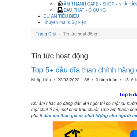
ÂM THANH CAFE - SHOP - NHÀ HÀ
ĐẦU PHÁT - Ổ CỨNG
DỰ ÁN TIÊU BIỂU
Khuyến mãi & Sự kiện
Trang Chủ
Tin tức hoạt động
Tin tức hoạt động
Top 5+ đầu đĩa than chính hãng 
Nhập Liệu
•
22/03/2022 1:38
•
0 bình luận
•
1816 l
Top 5 đ
Khi âm nhạc số đang dần lên ngôi thì có một xu hướn
một chút tỉ mỉ, một chút trau chuốt. Cho âm thanh ch
phá 5
đầu đĩa than giá rẻ, chất lượng cho người m