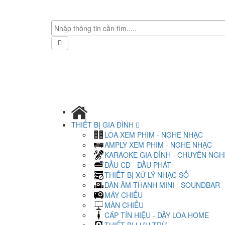
THIẾT BỊ GIA ĐÌNH
LOA XEM PHIM - NGHE NHẠC
AMPLY XEM PHIM - NGHE NHẠC
KARAOKE GIA ĐÌNH - CHUYÊN NGH
ĐẦU CD - ĐẦU PHÁT
THIẾT BỊ XỬ LÝ NHẠC SỐ
DÀN ÂM THANH MINI - SOUNDBAR
MÁY CHIẾU
MÀN CHIẾU
CÁP TÍN HIỆU - DÂY LOA HOME