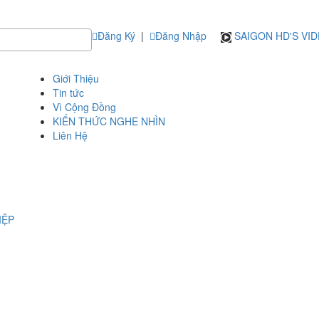
Đăng Ký
|
Đăng Nhập
SAIGON HD'S VI
Giới Thiệu
Tin tức
Vì Cộng Đồng
KIẾN THỨC NGHE NHÌN
Liên Hệ
IỆP