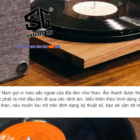
iệt Nam gọi vì màu sắc ngoài của đĩa đen như than. Âm thanh được t
phát ra nhờ đầu kim đi qua các rãnh âm, biến thiên theo hình dáng củ
than, nếu muốn lưu trữ trên định dạng kỹ thuật số, bạn sẽ cần tới m