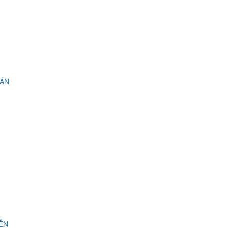
 ÁN
IỄN