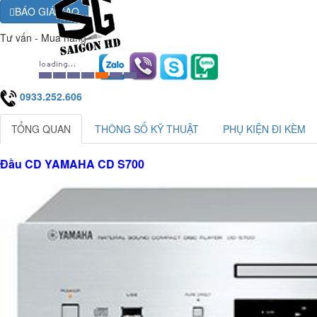
BÁO GIÁ CAO
Tư vấn - Mua hàng
0933.252.606
TỔNG QUAN
THÔNG SỐ KỸ THUẬT
PHỤ KIỆN ĐI KÈM
Đầu CD YAMAHA CD S700