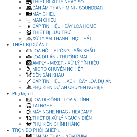
THIẾT BỊ XỬ LÝ NHẠC SỐ
DÀN ÂM THANH MINI - SOUNDBAR
MÁY CHIẾU
MÀN CHIẾU
CÁP TÍN HIỆU - DÂY LOA HOME
THIẾT BỊ LƯU TRỮ
XỬ LÝ ÂM THANH - NỘI THẤT
THIẾT BỊ DỰ ÁN
LOA HỘI TRƯỜNG - SÂN KHẤU
LOA DỰ ÁN - THƯƠNG MẠI
AMPLY - MIXER - XỬ LÝ TÍN HIỆU
MICRO CHUYÊN NGHIỆP
ĐÈN SÂN KHẤU
CÁP TÍN HIỆU - JACK - DÂY LOA DỰ ÁN
PHỤ KIỆN DỰ ÁN CHUYÊN NGHIỆP
Phụ kiện
LOA DI ĐỘNG - LOA VI TÍNH
TAI NGHE
MÁY NGHE NHẠC - HEADAMP
THIẾT BỊ XỬ LÝ NGUỒN ĐIỆN
PHỤ KIỆN CHÍNH HÃNG
TRỌN BỘ PHỐI GHÉP
DÀN ÂM THANH XEM PHIM