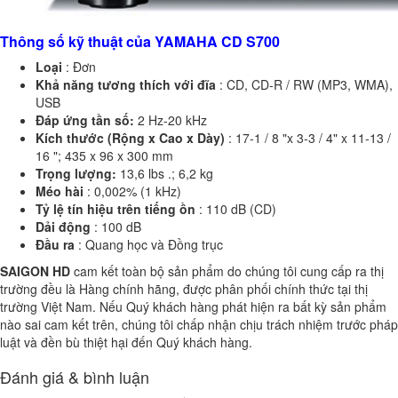
Thông số kỹ thuật của YAMAHA CD S700
Loại
: Đơn
Khả năng tương thích với đĩa
: CD, CD-R / RW (MP3, WMA),
USB
Đáp ứng tần số:
2 Hz-20 kHz
Kích thước (Rộng x Cao x Dày)
: 17-1 / 8 "x 3-3 / 4" x 11-13 /
16 "; 435 x 96 x 300 mm
Trọng lượng:
13,6 lbs .; 6,2 kg
Méo hài
: 0,002% (1 kHz)
Tỷ lệ tín hiệu trên tiếng ồn
: 110 dB (CD)
Dải động
: 100 dB
Đầu ra
: Quang học và Đồng trục
SAIGON HD
cam kết toàn bộ sản phẩm do chúng tôi cung cấp ra thị
trường đều là Hàng chính hãng, được phân phối chính thức tại thị
trường Việt Nam. Nếu Quý khách hàng phát hiện ra bất kỳ sản phẩm
nào sai cam kết trên, chúng tôi chấp nhận chịu trách nhiệm trước pháp
luật và đền bù thiệt hại đến Quý khách hàng.
Đánh giá & bình luận