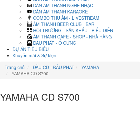
DÀN ÂM THANH NGHE NHẠC
DÀN ÂM THANH KARAOKE
COMBO THU ÂM - LIVESTREAM
ÂM THANH BEER CLUB - BAR
HỘI TRƯỜNG - SÂN KHẤU - BIỂU DIỄN
ÂM THANH CAFE - SHOP - NHÀ HÀNG
ĐẦU PHÁT - Ổ CỨNG
DỰ ÁN TIÊU BIỂU
Khuyến mãi & Sự kiện
Trang chủ
ĐẦU CD - ĐẦU PHÁT
YAMAHA
YAMAHA CD S700
YAMAHA CD S700