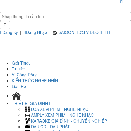
Đăng Ký
|
Đăng Nhập
SAIGON HD'S VIDEO
Giới Thiệu
Tin tức
Vì Cộng Đồng
KIẾN THỨC NGHE NHÌN
Liên Hệ
THIẾT BỊ GIA ĐÌNH
LOA XEM PHIM - NGHE NHẠC
AMPLY XEM PHIM - NGHE NHẠC
KARAOKE GIA ĐÌNH - CHUYÊN NGHIỆP
ĐẦU CD - ĐẦU PHÁT