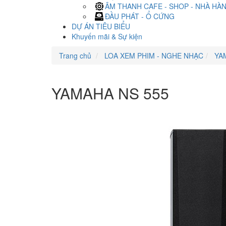
ÂM THANH CAFE - SHOP - NHÀ HÀ
ĐẦU PHÁT - Ổ CỨNG
DỰ ÁN TIÊU BIỂU
Khuyến mãi & Sự kiện
Trang chủ
LOA XEM PHIM - NGHE NHẠC
YA
YAMAHA NS 555