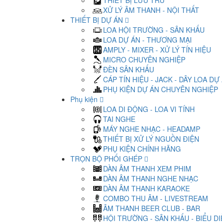
THIẾT BỊ LƯU TRỮ
XỬ LÝ ÂM THANH - NỘI THẤT
THIẾT BỊ DỰ ÁN
LOA HỘI TRƯỜNG - SÂN KHẤU
LOA DỰ ÁN - THƯƠNG MẠI
AMPLY - MIXER - XỬ LÝ TÍN HIỆU
MICRO CHUYÊN NGHIỆP
ĐÈN SÂN KHẤU
CÁP TÍN HIỆU - JACK - DÂY LOA DỰ
PHỤ KIỆN DỰ ÁN CHUYÊN NGHIỆP
Phụ kiện
LOA DI ĐỘNG - LOA VI TÍNH
TAI NGHE
MÁY NGHE NHẠC - HEADAMP
THIẾT BỊ XỬ LÝ NGUỒN ĐIỆN
PHỤ KIỆN CHÍNH HÃNG
TRỌN BỘ PHỐI GHÉP
DÀN ÂM THANH XEM PHIM
DÀN ÂM THANH NGHE NHẠC
DÀN ÂM THANH KARAOKE
COMBO THU ÂM - LIVESTREAM
ÂM THANH BEER CLUB - BAR
HỘI TRƯỜNG - SÂN KHẤU - BIỂU D