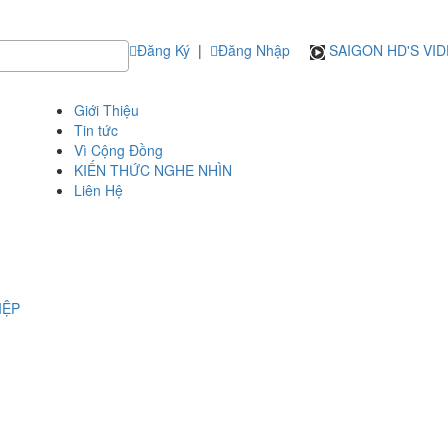
Đăng Ký
|
Đăng Nhập
SAIGON HD'S VI
Giới Thiệu
Tin tức
Vì Cộng Đồng
KIẾN THỨC NGHE NHÌN
Liên Hệ
IỆP