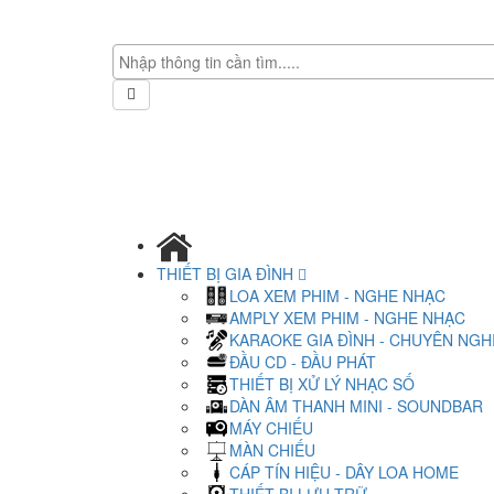
THIẾT BỊ GIA ĐÌNH
LOA XEM PHIM - NGHE NHẠC
AMPLY XEM PHIM - NGHE NHẠC
KARAOKE GIA ĐÌNH - CHUYÊN NGH
ĐẦU CD - ĐẦU PHÁT
THIẾT BỊ XỬ LÝ NHẠC SỐ
DÀN ÂM THANH MINI - SOUNDBAR
MÁY CHIẾU
MÀN CHIẾU
CÁP TÍN HIỆU - DÂY LOA HOME