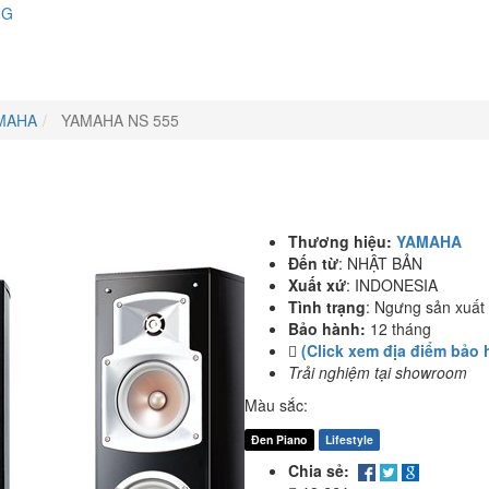
NG
MAHA
YAMAHA NS 555
Thương hiệu:
YAMAHA
Đến từ
:
NHẬT BẢN
Xuất xứ
:
INDONESIA
Tình trạng
:
Ngưng sản xuất
Bảo hành:
12 tháng
(Click xem địa điểm bảo 
Trải nghiệm tại showroom
Màu sắc:
Đen Piano
Lifestyle
Chia sẻ: