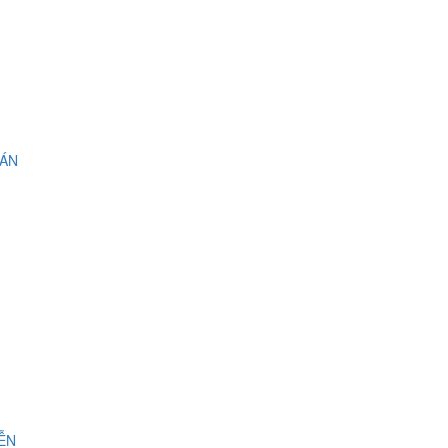
 ÁN
IỄN