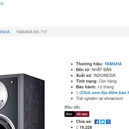
NG
MAHA
YAMAHA NS 71F
Thương hiệu:
YAMAHA
Đến từ
:
NHẬT BẢN
Xuất xứ
:
INDONESIA
Tình trạng
:
Còn hàng
Bảo hành:
12 tháng
(Click xem địa điểm bảo 
Trải nghiệm tại showroom
Màu sắc:
Đen
Gỗ sậm
Chia sẻ:
19,228