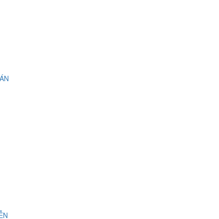
 ÁN
IỄN