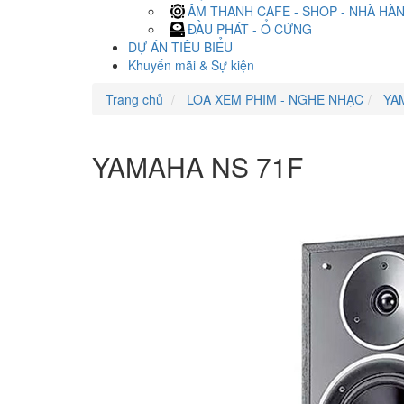
ÂM THANH CAFE - SHOP - NHÀ HÀ
ĐẦU PHÁT - Ổ CỨNG
DỰ ÁN TIÊU BIỂU
Khuyến mãi & Sự kiện
Trang chủ
LOA XEM PHIM - NGHE NHẠC
YA
YAMAHA NS 71F