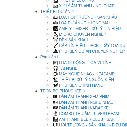
THIẾT BỊ LƯU TRỮ
XỬ LÝ ÂM THANH - NỘI THẤT
THIẾT BỊ DỰ ÁN
LOA HỘI TRƯỜNG - SÂN KHẤU
LOA DỰ ÁN - THƯƠNG MẠI
AMPLY - MIXER - XỬ LÝ TÍN HIỆU
MICRO CHUYÊN NGHIỆP
ĐÈN SÂN KHẤU
CÁP TÍN HIỆU - JACK - DÂY LOA DỰ
PHỤ KIỆN DỰ ÁN CHUYÊN NGHIỆP
Phụ kiện
LOA DI ĐỘNG - LOA VI TÍNH
TAI NGHE
MÁY NGHE NHẠC - HEADAMP
THIẾT BỊ XỬ LÝ NGUỒN ĐIỆN
PHỤ KIỆN CHÍNH HÃNG
TRỌN BỘ PHỐI GHÉP
DÀN ÂM THANH XEM PHIM
DÀN ÂM THANH NGHE NHẠC
DÀN ÂM THANH KARAOKE
COMBO THU ÂM - LIVESTREAM
ÂM THANH BEER CLUB - BAR
HỘI TRƯỜNG - SÂN KHẤU - BIỂU D