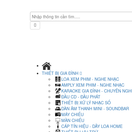
THIẾT BỊ GIA ĐÌNH
LOA XEM PHIM - NGHE NHẠC
AMPLY XEM PHIM - NGHE NHẠC
KARAOKE GIA ĐÌNH - CHUYÊN NGH
ĐẦU CD - ĐẦU PHÁT
THIẾT BỊ XỬ LÝ NHẠC SỐ
DÀN ÂM THANH MINI - SOUNDBAR
MÁY CHIẾU
MÀN CHIẾU
CÁP TÍN HIỆU - DÂY LOA HOME