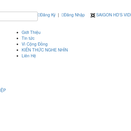
Đăng Ký
|
Đăng Nhập
SAIGON HD'S VI
Giới Thiệu
Tin tức
Vì Cộng Đồng
KIẾN THỨC NGHE NHÌN
Liên Hệ
IỆP