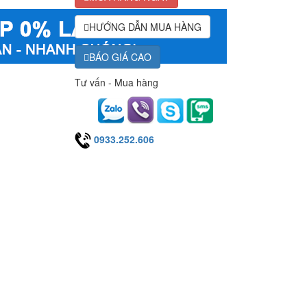
HƯỚNG DẪN MUA HÀNG
BÁO GIÁ CAO
Tư vấn - Mua hàng
0933.252.606