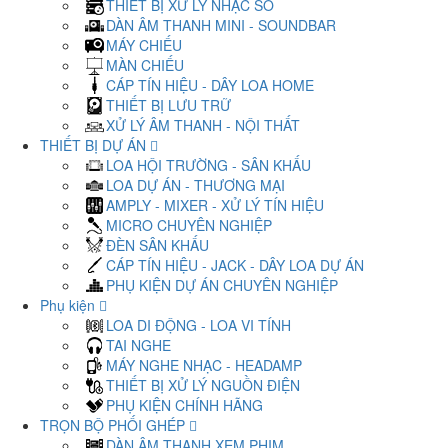
THIẾT BỊ XỬ LÝ NHẠC SỐ
DÀN ÂM THANH MINI - SOUNDBAR
MÁY CHIẾU
MÀN CHIẾU
CÁP TÍN HIỆU - DÂY LOA HOME
THIẾT BỊ LƯU TRỮ
XỬ LÝ ÂM THANH - NỘI THẤT
THIẾT BỊ DỰ ÁN
LOA HỘI TRƯỜNG - SÂN KHẤU
LOA DỰ ÁN - THƯƠNG MẠI
AMPLY - MIXER - XỬ LÝ TÍN HIỆU
MICRO CHUYÊN NGHIỆP
ĐÈN SÂN KHẤU
CÁP TÍN HIỆU - JACK - DÂY LOA DỰ ÁN
PHỤ KIỆN DỰ ÁN CHUYÊN NGHIỆP
Phụ kiện
LOA DI ĐỘNG - LOA VI TÍNH
TAI NGHE
MÁY NGHE NHẠC - HEADAMP
THIẾT BỊ XỬ LÝ NGUỒN ĐIỆN
PHỤ KIỆN CHÍNH HÃNG
TRỌN BỘ PHỐI GHÉP
DÀN ÂM THANH XEM PHIM