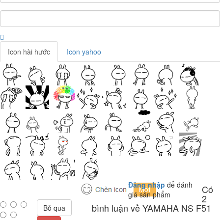
Icon hài hước
Icon yahoo
Đăng nhập
để đánh
Có
giá sản phẩm
2
bình luận về YAMAHA NS F51
Bỏ qua