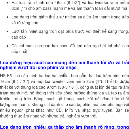
Hai loa trầm hình nón 16cm (6-1/2”) và loa tweeter vòm mềm
3cm (1”) cho âm bass mạnh mẽ và âm thanh toàn dải mượt mà
Loa dạng tròn giảm thiểu sự nhiễm xạ giúp âm thanh trong trẻo
và rõ ràng hơn
Lưới tản nhiệt dạng tròn đặt phía trước với thiết kế sang trọng,
cao cấp
Có hai màu cho bạn lựa chọn để tạo nên rạp hát tại nhà cao
cấp nhất
Loa đứng hiệu suất cao mang đến âm thanh tối ưu và trải
nghiệm vượt trội cho phim và nhạc
NS-F51 có cấu hình ba loa hai chiều, bao gồm hai loa trầm hình nón
16cm (6-1 / 2 ”) và một loa tweeter vòm mềm 3cm (1”). Thiết bị được
thiết kế với thùng loa cao 97cm (38-3 / 8 ”), công suất lớn để tạo ra âm
trầm mạnh mẽ, hệ thống triệt tiêu cộng hưởng thùng loa và tạo ra âm
treble trong trẻo. Bảng mạch gỗ trong mạch kết nối đảm bảo chất
lượng âm thanh. Không chỉ dành cho các bộ phim mà còn phù hợp với
nhiều nguồn phát khác như CD, MP3 và nhạc trực tuyến. Bạn sẽ
thưởng thức âm nhạc với những trải nghiệm vượt trội.
Loa dạng tròn nhiễu xạ thấp cho âm thanh rõ ràng, trong