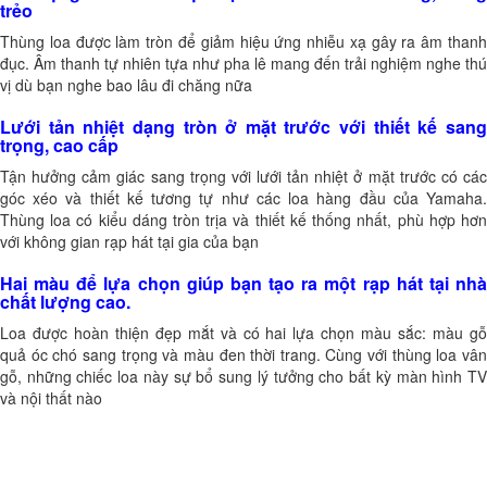
trẻo
Thùng loa được làm tròn để giảm hiệu ứng nhiễu xạ gây ra âm thanh
đục. Âm thanh tự nhiên tựa như pha lê mang đến trải nghiệm nghe thú
vị dù bạn nghe bao lâu đi chăng nữa
Lưới tản nhiệt dạng tròn ở mặt trước với thiết kế sang
trọng, cao cấp
Tận hưởng cảm giác sang trọng với lưới tản nhiệt ở mặt trước có các
góc xéo và thiết kế tương tự như các loa hàng đầu của Yamaha.
Thùng loa có kiểu dáng tròn trịa và thiết kế thống nhất, phù hợp hơn
với không gian rạp hát tại gia của bạn
Hai màu để lựa chọn giúp bạn tạo ra một rạp hát tại nhà
chất lượng cao.
Loa được hoàn thiện đẹp mắt và có hai lựa chọn màu sắc: màu gỗ
quả óc chó sang trọng và màu đen thời trang. Cùng với thùng loa vân
gỗ, những chiếc loa này sự bổ sung lý tưởng cho bất kỳ màn hình TV
và nội thất nào