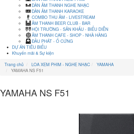
DÀN ÂM THANH NGHE NHẠC
DÀN ÂM THANH KARAOKE
COMBO THU ÂM - LIVESTREAM
ÂM THANH BEER CLUB - BAR
HỘI TRƯỜNG - SÂN KHẤU - BIỂU DIỄN
ÂM THANH CAFE - SHOP - NHÀ HÀNG
ĐẦU PHÁT - Ổ CỨNG
DỰ ÁN TIÊU BIỂU
Khuyến mãi & Sự kiện
Trang chủ
LOA XEM PHIM - NGHE NHẠC
YAMAHA
YAMAHA NS F51
YAMAHA NS F51