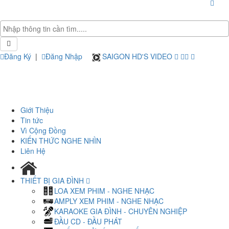
Đăng Ký
|
Đăng Nhập
SAIGON HD'S VIDEO
Giới Thiệu
Tin tức
Vì Cộng Đồng
KIẾN THỨC NGHE NHÌN
Liên Hệ
THIẾT BỊ GIA ĐÌNH
LOA XEM PHIM - NGHE NHẠC
AMPLY XEM PHIM - NGHE NHẠC
KARAOKE GIA ĐÌNH - CHUYÊN NGHIỆP
ĐẦU CD - ĐẦU PHÁT