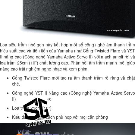
Loa siêu trầm nhỏ gọn này kết hợp một số công nghệ âm thanh trầm
hiệu suất cao và tiên tiến của Yamaha như Cổng Twisted Flare và YST
II nâng cao (Công nghệ Yamaha Active Servo II) với mạch ampli rời và
loa trầm 25cm (10”) chất lượng cao. Phản hồi âm trầm mạnh mẽ, giúp
nâng cao trải nghiệm nghe nhạc và xem phim.
Cổng Twisted Flare mới tạo ra âm thanh trầm rõ ràng và chặt
chẽ.
Công nghệ YST II Nâng cao (Công nghệ Yamaha Active Servo
II)
Loa trầm 25cm (10”)
Kiểu dáng phong cách phù hợp với mọi căn phòng