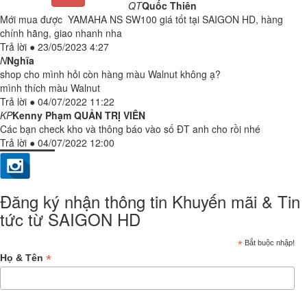
QT
Quốc Thiên
Mới mua được YAMAHA NS SW100 giá tốt tại SAIGON HD, hàng
chính hãng, giao nhanh nha
Trả lời
●
23/05/2023 4:27
N
Nghĩa
shop cho mình hỏi còn hàng màu Walnut không ạ?
mình thích màu Walnut
Trả lời
●
04/07/2022 11:22
KP
Kenny Phạm
QUẢN TRỊ VIÊN
Các bạn check kho và thông báo vào số ĐT anh cho rồi nhé
Trả lời
●
04/07/2022 12:00
Đăng ký nhận thông tin Khuyến mãi & Tin
tức từ SAIGON HD
*
Bắt buộc nhập!
*
Họ & Tên