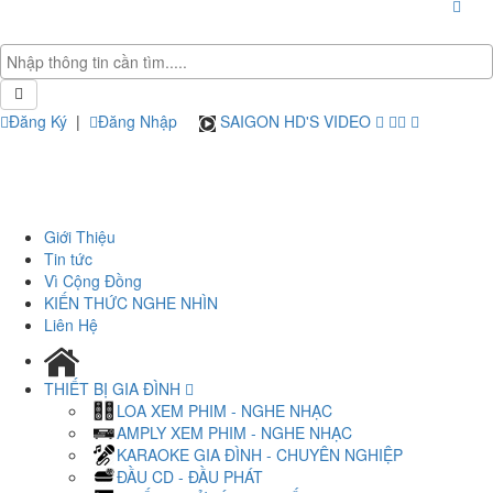
Đăng Ký
|
Đăng Nhập
SAIGON HD'S VIDEO
Giới Thiệu
Tin tức
Vì Cộng Đồng
KIẾN THỨC NGHE NHÌN
Liên Hệ
THIẾT BỊ GIA ĐÌNH
LOA XEM PHIM - NGHE NHẠC
AMPLY XEM PHIM - NGHE NHẠC
KARAOKE GIA ĐÌNH - CHUYÊN NGHIỆP
ĐẦU CD - ĐẦU PHÁT