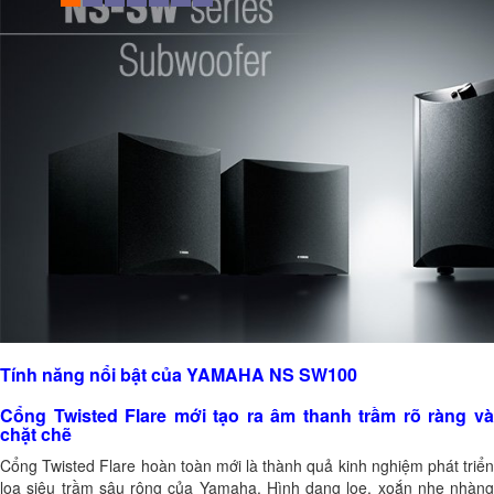
Tính năng nổi bật của YAMAHA NS SW100
Cổng Twisted Flare mới tạo ra âm thanh trầm rõ ràng và
chặt chẽ
Cổng Twisted Flare hoàn toàn mới là thành quả kinh nghiệm phát triển
loa siêu trầm sâu rộng của Yamaha. Hình dạng loe, xoắn nhẹ nhàng