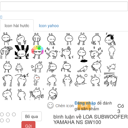
Icon hài hước
Icon yahoo
Đăng nhập
để đánh
Có
giá sản phẩm
3
bình luận về LOA SUBWOOFER
Bỏ qua
YAMAHA NS SW100
Gửi