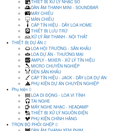
THIẾT BỊ XỬ LÝ NHẠC SỐ
DÀN ÂM THANH MINI - SOUNDBAR
MÁY CHIẾU
MÀN CHIẾU
CÁP TÍN HIỆU - DÂY LOA HOME
THIẾT BỊ LƯU TRỮ
XỬ LÝ ÂM THANH - NỘI THẤT
THIẾT BỊ DỰ ÁN
LOA HỘI TRƯỜNG - SÂN KHẤU
LOA DỰ ÁN - THƯƠNG MẠI
AMPLY - MIXER - XỬ LÝ TÍN HIỆU
MICRO CHUYÊN NGHIỆP
ĐÈN SÂN KHẤU
CÁP TÍN HIỆU - JACK - DÂY LOA DỰ ÁN
PHỤ KIỆN DỰ ÁN CHUYÊN NGHIỆP
Phụ kiện
LOA DI ĐỘNG - LOA VI TÍNH
TAI NGHE
MÁY NGHE NHẠC - HEADAMP
THIẾT BỊ XỬ LÝ NGUỒN ĐIỆN
PHỤ KIỆN CHÍNH HÃNG
TRỌN BỘ PHỐI GHÉP
DÀN ÂM THANH XEM PHIM