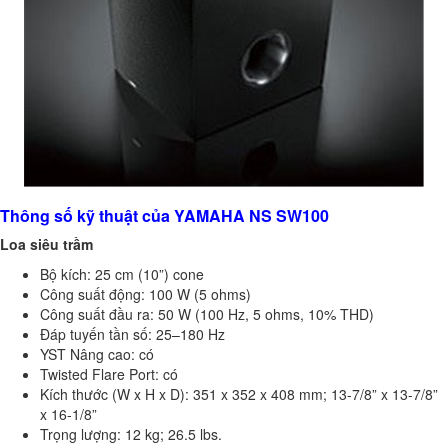
Thông số kỹ thuật của YAMAHA NS SW100
Loa siêu trầm
Bộ kích: 25 cm (10”) cone
Công suất động: 100 W (5 ohms)
Công suất đầu ra: 50 W (100 Hz, 5 ohms, 10% THD)
Đáp tuyến tần số: 25–180 Hz
YST Nâng cao: có
Twisted Flare Port: có
Kích thước (W x H x D): 351 x 352 x 408 mm; 13-7/8” x 13-7/8”
x 16-1/8”
Trọng lượng: 12 kg; 26.5 lbs.