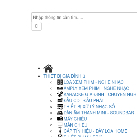
THIẾT BỊ GIA ĐÌNH
LOA XEM PHIM - NGHE NHẠC
AMPLY XEM PHIM - NGHE NHẠC
KARAOKE GIA ĐÌNH - CHUYÊN NGH
ĐẦU CD - ĐẦU PHÁT
THIẾT BỊ XỬ LÝ NHẠC SỐ
DÀN ÂM THANH MINI - SOUNDBAR
MÁY CHIẾU
MÀN CHIẾU
CÁP TÍN HIỆU - DÂY LOA HOME