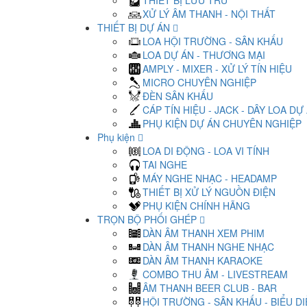
THIẾT BỊ LƯU TRỮ
XỬ LÝ ÂM THANH - NỘI THẤT
THIẾT BỊ DỰ ÁN
LOA HỘI TRƯỜNG - SÂN KHẤU
LOA DỰ ÁN - THƯƠNG MẠI
AMPLY - MIXER - XỬ LÝ TÍN HIỆU
MICRO CHUYÊN NGHIỆP
ĐÈN SÂN KHẤU
CÁP TÍN HIỆU - JACK - DÂY LOA DỰ
PHỤ KIỆN DỰ ÁN CHUYÊN NGHIỆP
Phụ kiện
LOA DI ĐỘNG - LOA VI TÍNH
TAI NGHE
MÁY NGHE NHẠC - HEADAMP
THIẾT BỊ XỬ LÝ NGUỒN ĐIỆN
PHỤ KIỆN CHÍNH HÃNG
TRỌN BỘ PHỐI GHÉP
DÀN ÂM THANH XEM PHIM
DÀN ÂM THANH NGHE NHẠC
DÀN ÂM THANH KARAOKE
COMBO THU ÂM - LIVESTREAM
ÂM THANH BEER CLUB - BAR
HỘI TRƯỜNG - SÂN KHẤU - BIỂU D