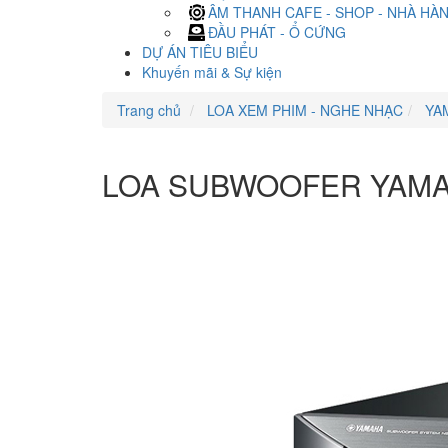
ÂM THANH CAFE - SHOP - NHÀ HÀ
ĐẦU PHÁT - Ổ CỨNG
DỰ ÁN TIÊU BIỂU
Khuyến mãi & Sự kiện
Trang chủ
LOA XEM PHIM - NGHE NHẠC
YA
LOA SUBWOOFER YAMA