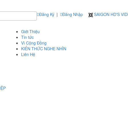
Đăng Ký
|
Đăng Nhập
SAIGON HD'S VI
Giới Thiệu
Tin tức
Vì Cộng Đồng
KIẾN THỨC NGHE NHÌN
Liên Hệ
IỆP