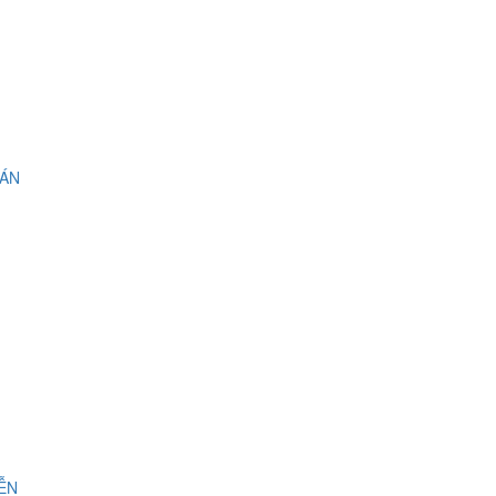
 ÁN
IỄN