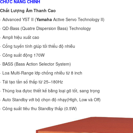
CHỨC NĂNG CHÍNH
Chất Lượng Âm Thanh Cao
· Advanced YST II (
Yamaha
Active Servo Technology II)
· QD-Bass (Quatre Dispersion Bass) Technology
· Ampli hiệu xuất cao
· Cổng tuyến tính giúp tối thiểu độ nhiễu
· Công suất động 170W
· BASS (Bass Action Selector System)
· Loa Multi-Range lớp chống nhiễu từ 8 inch
· Tái tạo tần số thấp từ 25–180Hz
· Thùng loa đựoc thiết kế bằng loại gõ tốt, sang trọng
· Auto Standby với bộ chọn độ nhạy(High, Low và Off)
· Công suất tiêu thu Standby thấp (0.5W)