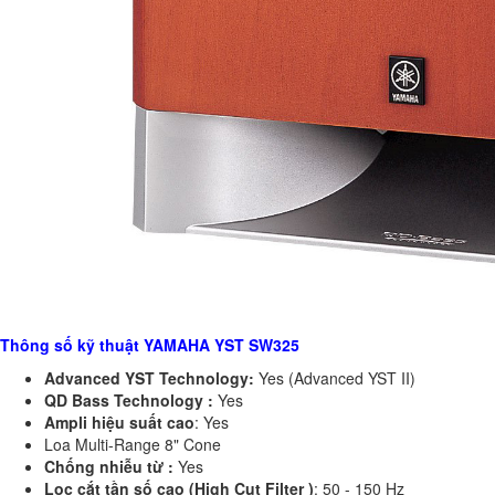
Thông số kỹ thuật YAMAHA YST SW325
Advanced YST Technology:
Yes (Advanced YST II)
QD Bass Technology :
Yes
Ampli hiệu suất cao
: Yes
Loa Multi-Range 8" Cone
Chống nhiễu từ :
Yes
Lọc cắt tần số cao (High Cut Filter )
: 50 - 150 Hz