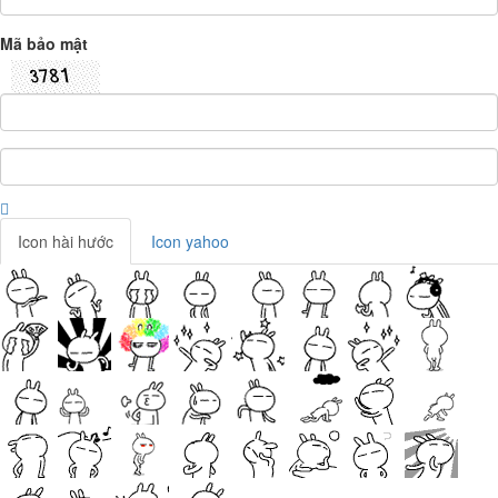
Mã bảo mật
Icon hài hước
Icon yahoo