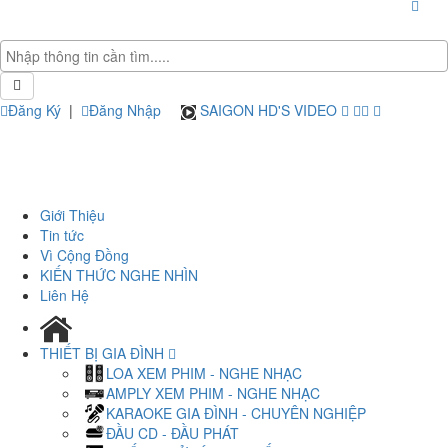
Đăng Ký
|
Đăng Nhập
SAIGON HD'S VIDEO
Giới Thiệu
Tin tức
Vì Cộng Đồng
KIẾN THỨC NGHE NHÌN
Liên Hệ
THIẾT BỊ GIA ĐÌNH
LOA XEM PHIM - NGHE NHẠC
AMPLY XEM PHIM - NGHE NHẠC
KARAOKE GIA ĐÌNH - CHUYÊN NGHIỆP
ĐẦU CD - ĐẦU PHÁT