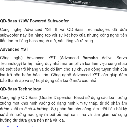
QD-Bass 170W Powered Subwoofer
Công nghệ Advanced YST II và QD-Bass Technologies đã đưa
subwoofer này lên hàng top với sự kết hợp của những công nghệ tiên
tiến tạo ra tiếng bass mạnh mẽ, sâu lắng và rõ ràng.
Advanced YST
Công nghệ Advanced YST (Advanced
Yamaha
Active Serv
Technology) là hệ thống duy nhất mà ampli và loa làm việc cùng nhau
để triệt tiêu trở kháng và do đó làm cho sự chuyển động tuyến tính của
loa trở nên hoàn hảo hơn. Công nghệ Advanced YST còn giúp đảm
bảo thanh áp và sự hoạt động của loa ở mức cao nhất.
QD-Bass Technology
Công nghệ QD-Bass (Quatre Dispersion Bass) sử dụng các loa hướng
xuống một khối hình vuông có dạng hình kim tự tháp, từ đó phản âm
được xuất ra ở cả 4 hướng. Sự phản âm này cũng làm triệt tiêu bất kỳ
sự ảnh hưởng nào gây ra bởi bề mặt sàn nhà và làm giảm sự cộng
hưởng dư thừa giữa nền nhà và loa.