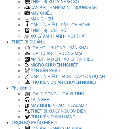
THIẾT BỊ XỬ LÝ NHẠC SỐ
DÀN ÂM THANH MINI - SOUNDBAR
MÁY CHIẾU
MÀN CHIẾU
CÁP TÍN HIỆU - DÂY LOA HOME
THIẾT BỊ LƯU TRỮ
XỬ LÝ ÂM THANH - NỘI THẤT
THIẾT BỊ DỰ ÁN
LOA HỘI TRƯỜNG - SÂN KHẤU
LOA DỰ ÁN - THƯƠNG MẠI
AMPLY - MIXER - XỬ LÝ TÍN HIỆU
MICRO CHUYÊN NGHIỆP
ĐÈN SÂN KHẤU
CÁP TÍN HIỆU - JACK - DÂY LOA DỰ ÁN
PHỤ KIỆN DỰ ÁN CHUYÊN NGHIỆP
Phụ kiện
LOA DI ĐỘNG - LOA VI TÍNH
TAI NGHE
MÁY NGHE NHẠC - HEADAMP
THIẾT BỊ XỬ LÝ NGUỒN ĐIỆN
PHỤ KIỆN CHÍNH HÃNG
TRỌN BỘ PHỐI GHÉP
DÀN ÂM THANH XEM PHIM