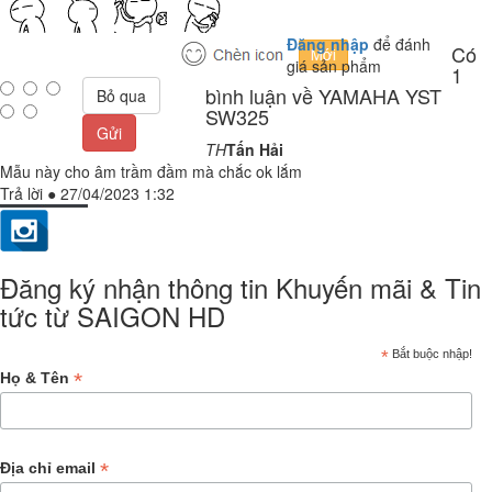
Đăng nhập
để đánh
Có
giá sản phẩm
1
bình luận về YAMAHA YST
Bỏ qua
SW325
Gửi
TH
Tấn Hải
Mẫu này cho âm trầm đầm mà chắc ok lắm
Trả lời
●
27/04/2023 1:32
Đăng ký nhận thông tin Khuyến mãi & Tin
tức từ SAIGON HD
*
Bắt buộc nhập!
*
Họ & Tên
*
Địa chỉ email