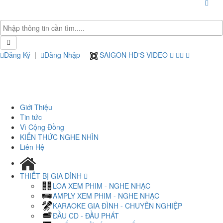
Đăng Ký
|
Đăng Nhập
SAIGON HD'S VIDEO
Giới Thiệu
Tin tức
Vì Cộng Đồng
KIẾN THỨC NGHE NHÌN
Liên Hệ
THIẾT BỊ GIA ĐÌNH
LOA XEM PHIM - NGHE NHẠC
AMPLY XEM PHIM - NGHE NHẠC
KARAOKE GIA ĐÌNH - CHUYÊN NGHIỆP
ĐẦU CD - ĐẦU PHÁT