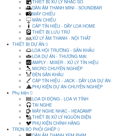
THIẾT BỊ XỬ LÝ NHẠC SỐ
DÀN ÂM THANH MINI - SOUNDBAR
MÁY CHIẾU
MÀN CHIẾU
CÁP TÍN HIỆU - DÂY LOA HOME
THIẾT BỊ LƯU TRỮ
XỬ LÝ ÂM THANH - NỘI THẤT
THIẾT BỊ DỰ ÁN
LOA HỘI TRƯỜNG - SÂN KHẤU
LOA DỰ ÁN - THƯƠNG MẠI
AMPLY - MIXER - XỬ LÝ TÍN HIỆU
MICRO CHUYÊN NGHIỆP
ĐÈN SÂN KHẤU
CÁP TÍN HIỆU - JACK - DÂY LOA DỰ ÁN
PHỤ KIỆN DỰ ÁN CHUYÊN NGHIỆP
Phụ kiện
LOA DI ĐỘNG - LOA VI TÍNH
TAI NGHE
MÁY NGHE NHẠC - HEADAMP
THIẾT BỊ XỬ LÝ NGUỒN ĐIỆN
PHỤ KIỆN CHÍNH HÃNG
TRỌN BỘ PHỐI GHÉP
DÀN ÂM THANH XEM PHIM