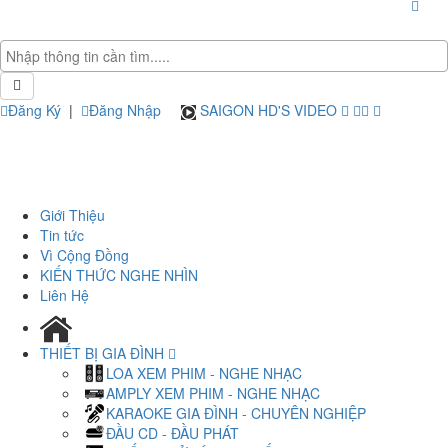
Đăng Ký
|
Đăng Nhập
SAIGON HD'S VIDEO
Giới Thiệu
Tin tức
Vì Cộng Đồng
KIẾN THỨC NGHE NHÌN
Liên Hệ
THIẾT BỊ GIA ĐÌNH
LOA XEM PHIM - NGHE NHẠC
AMPLY XEM PHIM - NGHE NHẠC
KARAOKE GIA ĐÌNH - CHUYÊN NGHIỆP
ĐẦU CD - ĐẦU PHÁT