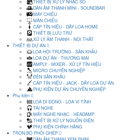
THIẾT BỊ XỬ LÝ NHẠC SỐ
DÀN ÂM THANH MINI - SOUNDBAR
MÁY CHIẾU
MÀN CHIẾU
CÁP TÍN HIỆU - DÂY LOA HOME
THIẾT BỊ LƯU TRỮ
XỬ LÝ ÂM THANH - NỘI THẤT
THIẾT BỊ DỰ ÁN
LOA HỘI TRƯỜNG - SÂN KHẤU
LOA DỰ ÁN - THƯƠNG MẠI
AMPLY - MIXER - XỬ LÝ TÍN HIỆU
MICRO CHUYÊN NGHIỆP
ĐÈN SÂN KHẤU
CÁP TÍN HIỆU - JACK - DÂY LOA DỰ ÁN
PHỤ KIỆN DỰ ÁN CHUYÊN NGHIỆP
Phụ kiện
LOA DI ĐỘNG - LOA VI TÍNH
TAI NGHE
MÁY NGHE NHẠC - HEADAMP
THIẾT BỊ XỬ LÝ NGUỒN ĐIỆN
PHỤ KIỆN CHÍNH HÃNG
TRỌN BỘ PHỐI GHÉP
DÀN ÂM THANH XEM PHIM