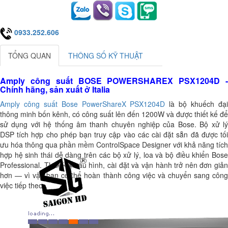
0933.252.606
TỔNG QUAN
THÔNG SỐ KỸ THUẬT
Amply công suất BOSE POWERSHAREX PSX1204D -
Chính hãng, sản xuất ở Italia
Amply công suất Bose PowerShareX PSX1204D
là bộ khuếch đạ
thông minh bốn kênh, có công suất lên đến 1200W và được thiết kế để
sử dụng với hệ thống âm thanh chuyên nghiệp của Bose. Bộ xử lý
DSP tích hợp cho phép bạn truy cập vào các cài đặt sẵn đã được tối
ưu hóa thông qua phần mềm ControlSpace Designer với khả năng tích
hợp hệ sinh thái dễ dàng trên các bộ xử lý, loa và bộ điều khiển Bose
Professional. Thiết kế, cấu hình, cài đặt và vận hành trở nên đơn giản
hơn — vì vậy bạn có thể hoàn thành công việc và chuyển sang công
việc tiếp theo.