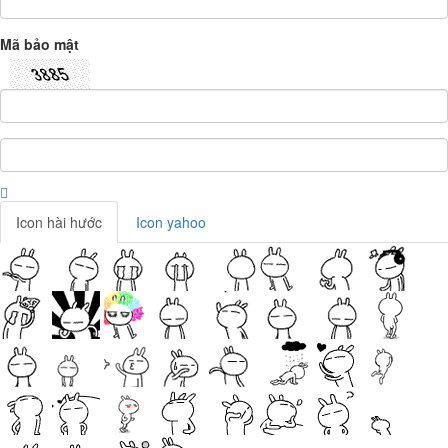
Mã bảo mật
Icon hài hước
Icon yahoo