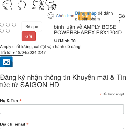
Đăng nhập
để đánh
Có
giá sản phẩm
1
bình luận về AMPLY BOSE
Bỏ qua
POWERSHAREX PSX1204D
Gửi
MT
Minh Tú
Amply chất lượng, cài đặt vận hành dễ dàng!
Trả lời
●
19/04/2024 2:47
Đăng ký nhận thông tin Khuyến mãi & Tin
tức từ SAIGON HD
*
Bắt buộc nhập!
*
Họ & Tên
*
Địa chỉ email