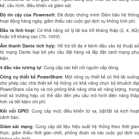
kế, cấu hình, điều khiển và giám sát.
Độ tin cậy của Powersoft
: Đã được chứng minh Đảm bảo hệ thốn
hoạt động hàng ngày, giảm thiểu các cuộc gọi dịch vụ không tính phí.
Đầu ra linh hoạt
: Có khả năng xử lý tải loa trở kháng thấp (2, 4, 8Ω)
hoặc trở kháng cao (70, 100V).
Âm thanh Dante tích hợp
: Hỗ trợ tối đa 4 kênh đầu vào kỹ thuật số
từ mạng Dante loại bỏ yêu cầu đặt hàng và lắp đặt card mạng phụ
kiện.
4 đầu vào tương tự
: Cung cấp các kết nối nguồn cấp dòng.
Công cụ thiết kế PowerShare
: Một công cụ thiết kế có thể tải xuốn
cho phép các nhà thiết kế hệ thống có khả năng chọn bộ khuếch đại
PowerShare của họ và mô phỏng khả năng chia sẻ năng lượng, trong
một số trường hợp, có thể dẫn đến yêu cầu mô hình điện năng thấp
hơn và tiết kiệm chi phí.
Kết nối GPIO
: Cung cấp mức điều khiển từ xa, bật/tắt và kích hoạ
cảnh báo.
Giám sát mạng
: Cung cấp dữ liệu hiệu suất hệ thống theo thời gia
thực, giảm thiểu thời gian chết, phỏng đoán và các cuộc gọi dịch vụ
không cần thiết.