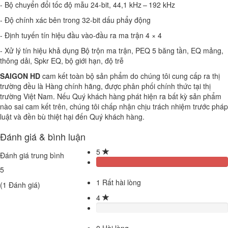
- Bộ chuyển đổi tốc độ mẫu 24-bit, 44,1 kHz – 192 kHz
- Độ chính xác bên trong 32-bit dấu phẩy động
- Định tuyến tín hiệu đầu vào-đầu ra ma trận 4 × 4
- Xử lý tín hiệu khả dụng Bộ trộn ma trận, PEQ 5 băng tần, EQ mảng,
thông dải, Spkr EQ, bộ giới hạn, độ trễ
SAIGON HD
cam kết toàn bộ sản phẩm do chúng tôi cung cấp ra thị
trường đều là Hàng chính hãng, được phân phối chính thức tại thị
trường Việt Nam. Nếu Quý khách hàng phát hiện ra bất kỳ sản phẩm
nào sai cam kết trên, chúng tôi chấp nhận chịu trách nhiệm trước pháp
luật và đền bù thiệt hại đến Quý khách hàng.
Đánh giá & bình luận
5
Đánh giá trung bình
5
1
Rất hài lòng
(
1
Đánh giá)
4
0
Hài lòng