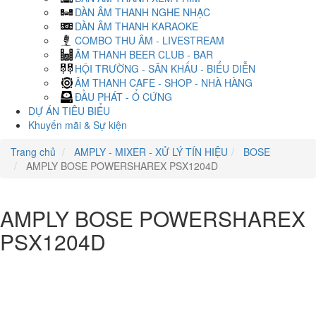
DÀN ÂM THANH NGHE NHẠC
DÀN ÂM THANH KARAOKE
COMBO THU ÂM - LIVESTREAM
ÂM THANH BEER CLUB - BAR
HỘI TRƯỜNG - SÂN KHẤU - BIỂU DIỄN
ÂM THANH CAFE - SHOP - NHÀ HÀNG
ĐẦU PHÁT - Ổ CỨNG
DỰ ÁN TIÊU BIỂU
Khuyến mãi & Sự kiện
Trang chủ
AMPLY - MIXER - XỬ LÝ TÍN HIỆU
BOSE
AMPLY BOSE POWERSHAREX PSX1204D
AMPLY BOSE POWERSHAREX
PSX1204D