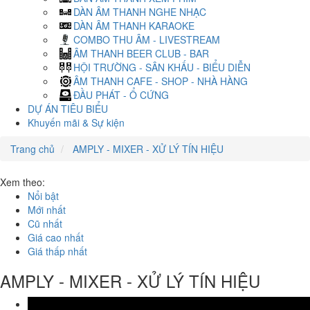
DÀN ÂM THANH NGHE NHẠC
DÀN ÂM THANH KARAOKE
COMBO THU ÂM - LIVESTREAM
ÂM THANH BEER CLUB - BAR
HỘI TRƯỜNG - SÂN KHẤU - BIỂU DIỄN
ÂM THANH CAFE - SHOP - NHÀ HÀNG
ĐẦU PHÁT - Ổ CỨNG
DỰ ÁN TIÊU BIỂU
Khuyến mãi & Sự kiện
Trang chủ
AMPLY - MIXER - XỬ LÝ TÍN HIỆU
Xem theo:
Nổi bật
Mới nhất
Cũ nhất
Giá cao nhất
Giá thấp nhất
AMPLY - MIXER - XỬ LÝ TÍN HIỆU