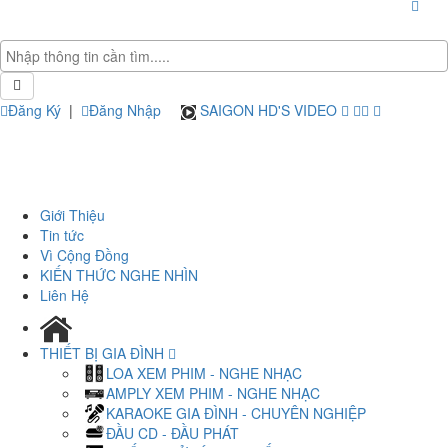
Đăng Ký
|
Đăng Nhập
SAIGON HD'S VIDEO
Giới Thiệu
Tin tức
Vì Cộng Đồng
KIẾN THỨC NGHE NHÌN
Liên Hệ
THIẾT BỊ GIA ĐÌNH
LOA XEM PHIM - NGHE NHẠC
AMPLY XEM PHIM - NGHE NHẠC
KARAOKE GIA ĐÌNH - CHUYÊN NGHIỆP
ĐẦU CD - ĐẦU PHÁT