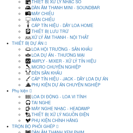
THIẾT BỊ XỬ LÝ NHẠC SỐ
DÀN ÂM THANH MINI - SOUNDBAR
MÁY CHIẾU
MÀN CHIẾU
CÁP TÍN HIỆU - DÂY LOA HOME
THIẾT BỊ LƯU TRỮ
XỬ LÝ ÂM THANH - NỘI THẤT
THIẾT BỊ DỰ ÁN
LOA HỘI TRƯỜNG - SÂN KHẤU
LOA DỰ ÁN - THƯƠNG MẠI
AMPLY - MIXER - XỬ LÝ TÍN HIỆU
MICRO CHUYÊN NGHIỆP
ĐÈN SÂN KHẤU
CÁP TÍN HIỆU - JACK - DÂY LOA DỰ ÁN
PHỤ KIỆN DỰ ÁN CHUYÊN NGHIỆP
Phụ kiện
LOA DI ĐỘNG - LOA VI TÍNH
TAI NGHE
MÁY NGHE NHẠC - HEADAMP
THIẾT BỊ XỬ LÝ NGUỒN ĐIỆN
PHỤ KIỆN CHÍNH HÃNG
TRỌN BỘ PHỐI GHÉP
DÀN ÂM THANH XEM PHIM